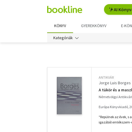
AI Könyv
KÖNYV
GYEREKKÖNYV
E-KÖN
Kategóriák
További
szűrők
ANTIKVÁR
Jorge Luis Borges
A tükör és a maszk
Németvölgyi Antikvá
Európa Könyvkiadó, 2
"Repülnek az évek, s
igazából emlékszem-e 