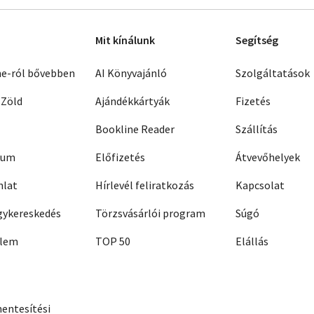
Mit kínálunk
Segítség
ne-ról bővebben
AI Könyvajánló
Szolgáltatások
 Zöld
Ajándékkártyák
Fizetés
Bookline Reader
Szállítás
zum
Előfizetés
Átvevőhelyek
nlat
Hírlevél feliratkozás
Kapcsolat
ykereskedés
Törzsvásárlói program
Súgó
elem
TOP 50
Elállás
entesítési