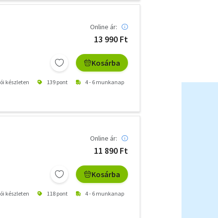
Online ár:
13 990 Ft
Kosárba
tói készleten
139 pont
4 - 6 munkanap
Online ár:
11 890 Ft
Kosárba
tói készleten
118 pont
4 - 6 munkanap