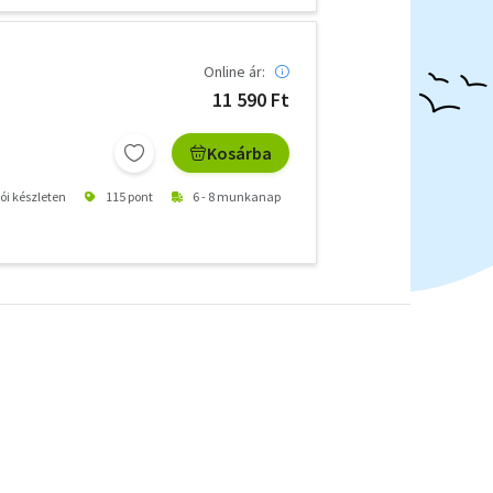
Online ár:
11 590 Ft
Kosárba
tói készleten
115 pont
6 - 8 munkanap