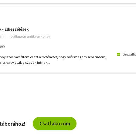
 - Elbeszélések
um
jó állapotú antikvár könyv
999
Beszállí
 annyiszor meséltem el ezt a történetet, hogy már magam sem tudom,
rá, vagy csak a szavak jutnak...
További
szűrők
Csatlakozom
 táborához!