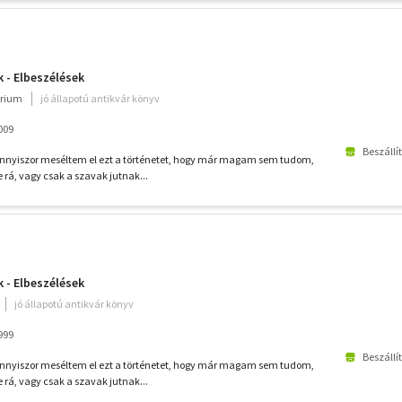
 - Elbeszélések
rium
jó állapotú antikvár könyv
009
Beszállí
 annyiszor meséltem el ezt a történetet, hogy már magam sem tudom,
rá, vagy csak a szavak jutnak...
 - Elbeszélések
jó állapotú antikvár könyv
999
Beszállí
 annyiszor meséltem el ezt a történetet, hogy már magam sem tudom,
rá, vagy csak a szavak jutnak...