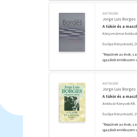
ANTIKVÁR
Jorge Luis Borges
A tükör és a maszk
Könyvmámor Antikvá
Európa Könyvkiadó, 2
"Repülnek az évek, s
igazából emlékszem-e 
ANTIKVÁR
Jorge Luis Borges
A tükör és a maszk
Antikvár Könyvek Kft.
Európa Könyvkiadó, 1
"Repülnek az évek, s
igazából emlékszem-e 