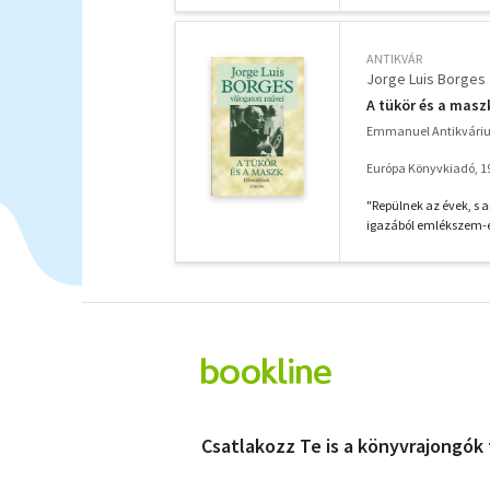
ANTIKVÁR
Jorge Luis Borges
A tükör és a maszk
Emmanuel Antikvári
Európa Könyvkiadó, 1
"Repülnek az évek, s
igazából emlékszem-e 
Csatlakozz Te is a könyvrajongók