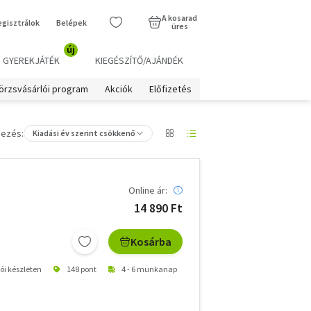
A kosarad
egisztrálok
Belépek
üres
új
GYEREKJÁTÉK
KIEGÉSZÍTŐ/AJÁNDÉK
örzsvásárlói program
Akciók
Előfizetés
ezés:
Kiadási év szerint csökkenő
Online ár:
14 890 Ft
Kosárba
tói készleten
148 pont
4 - 6 munkanap