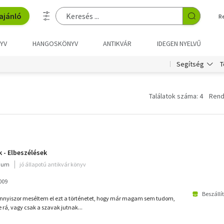
ajánló
R
YV
HANGOSKÖNYV
ANTIKVÁR
IDEGEN NYELVŰ
T
Segítség
Találatok száma: 4
Rend
 - Elbeszélések
rium
jó állapotú antikvár könyv
009
Beszállí
 annyiszor meséltem el ezt a történetet, hogy már magam sem tudom,
rá, vagy csak a szavak jutnak...