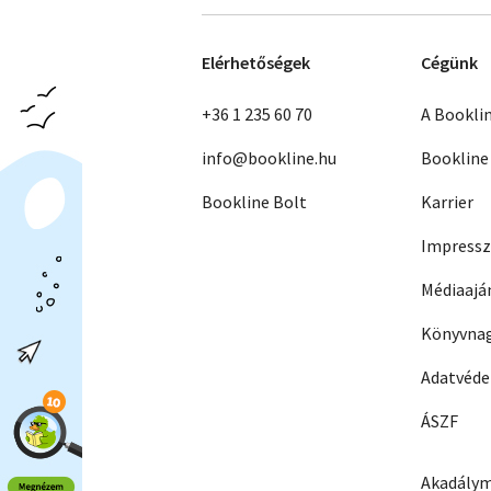
Elérhetőségek
Cégünk
+36 1 235 60 70
A Bookli
info@bookline.hu
Bookline
Bookline Bolt
Karrier
Impress
Médiaajá
Könyvnag
Adatvéd
ÁSZF
Akadálym