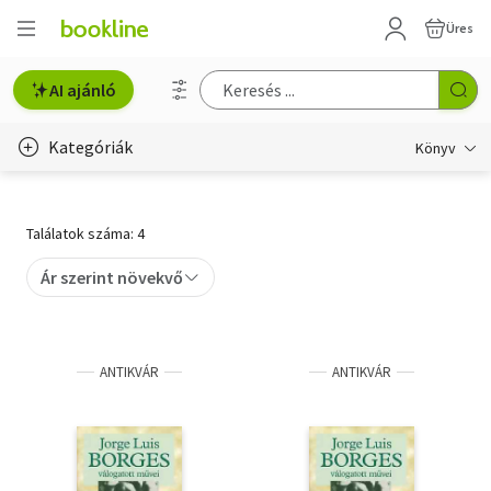
Üres
AI ajánló
Kategóriák
Könyv
Életmód, egészség
Találatok száma: 4
Erotika
Ár szerint növekvő
Gyermek- és ifjúsági
Hobbi, szabadidő
ANTIKVÁR
ANTIKVÁR
Irodalom
Művészet
Szakkönyv