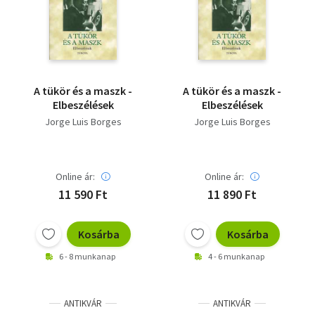
Szótár, nyelvkönyv
Tankönyv, segédkönyv
Társadalomtudomány
A tükör és a maszk -
A tükör és a maszk -
Elbeszélések
Elbeszélések
Természettudomány
Jorge Luis Borges
Jorge Luis Borges
Történelem
Vallás
Online ár:
Online ár:
11 590 Ft
11 890 Ft
Kosárba
Kosárba
6 - 8 munkanap
4 - 6 munkanap
ANTIKVÁR
ANTIKVÁR