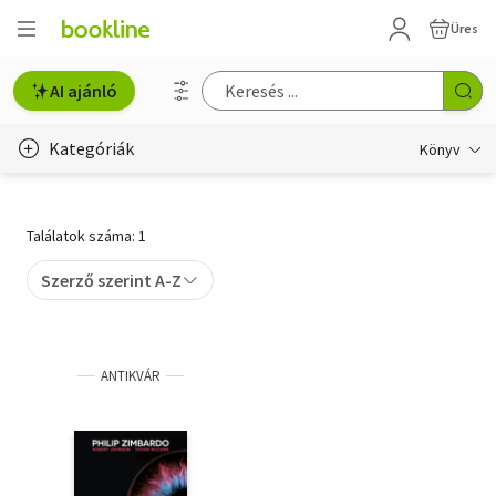
Üres
AI ajánló
Kategóriák
Könyv
Életmód, egészség
Találatok száma: 1
Erotika
Szerző szerint A-Z
Gyermek- és ifjúsági
Hobbi, szabadidő
ANTIKVÁR
Irodalom
Művészet
Szakkönyv