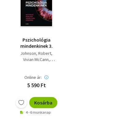
Szótár, nyelvkönyv
Tankönyv, segédkönyv
Társadalomtudomány
Pszichológia
mindenkinek 3.
Természettudomány
Johnson, Robert
Vivian McCann
Történelem
Philip Zimbardo
Vallás
Online ár:
5 590 Ft
Kosárba
4 - 6 munkanap