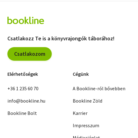
Csatlakozz Te is a könyvrajongók táborához!
Csatlakozom
Elérhetőségek
Cégünk
+36 1 235 60 70
A Bookline-ról bővebben
info@bookline.hu
Bookline Zöld
Bookline Bolt
Karrier
Impresszum
Médiaajánlat