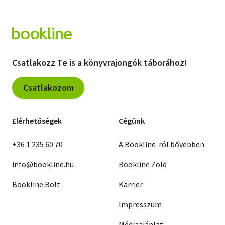
Csatlakozz Te is a könyvrajongók táborához!
Csatlakozom
Elérhetőségek
Cégünk
+36 1 235 60 70
A Bookline-ról bővebben
info@bookline.hu
Bookline Zöld
Bookline Bolt
Karrier
Impresszum
Médiaajánlat