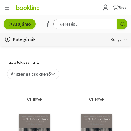
Üres
AI ajánló
Kategóriák
Könyv
Életmód, egészség
Találatok száma: 2
Erotika
Ár szerint csökkenő
Gyermek- és ifjúsági
Hobbi, szabadidő
ANTIKVÁR
ANTIKVÁR
Irodalom
Művészet
Szakkönyv