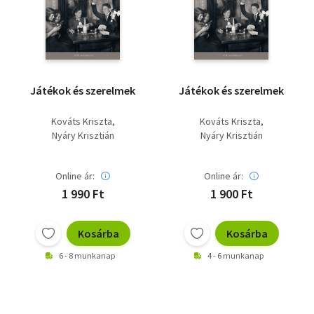
Szótár, nyelvkönyv
Tankönyv, segédkönyv
Társadalomtudomány
Játékok és szerelmek
Játékok és szerelmek
Természettudomány
Kováts Kriszta
Kováts Kriszta
Nyáry Krisztián
Nyáry Krisztián
Történelem
Vallás
Online ár:
Online ár:
1 990 Ft
1 900 Ft
Kosárba
Kosárba
6 - 8 munkanap
4 - 6 munkanap