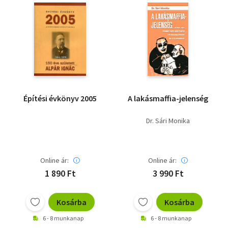
Építési évkönyv 2005
A lakásmaffia-jelenség
Dr. Sári Monika
Online ár:
Online ár:
1 890 Ft
3 990 Ft
Kosárba
Kosárba
6 - 8 munkanap
6 - 8 munkanap