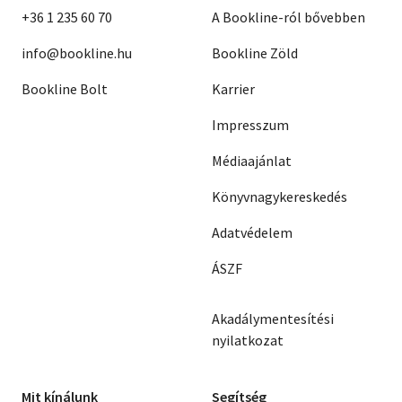
+36 1 235 60 70
A Bookline-ról bővebben
info@bookline.hu
Bookline Zöld
Bookline Bolt
Karrier
Impresszum
Médiaajánlat
Könyvnagykereskedés
Adatvédelem
ÁSZF
Akadálymentesítési
nyilatkozat
Mit kínálunk
Segítség