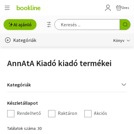
Üres
AI ajánló
Kategóriák
Könyv
Életmód, egészség
AnnAtA Kiadó kiadó termékei
Erotika
Gyermek- és ifjúsági
Kategória
Kategóriák
szűrés
Hobbi, szabadidő
Készletállapot
Készletállapot
Irodalom
szűrés
Rendelhető
Raktáron
Akciós
Művészet
Találatok száma: 30
Szakkönyv