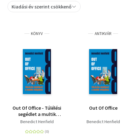
Kiadási év szerint csökkenő
Szótár, nyelvkönyv
Tankönyv, segédkönyv
KÖNYV
ANTIKVÁR
Társadalomtudomány
Természettudomány
Történelem
Vallás
Out Of Office - Túlélési
Out Of Office
segédlet a multik
világához
Benedict Henfield
Benedict Henfield