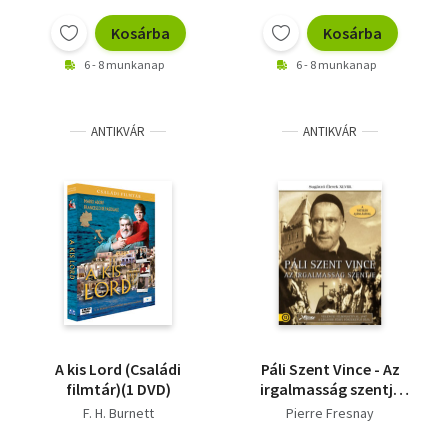
Kosárba
Kosárba
6 - 8 munkanap
6 - 8 munkanap
ANTIKVÁR
ANTIKVÁR
A kis Lord (Családi
Páli Szent Vince - Az
filmtár)(1 DVD)
irgalmasság szentje
(Sugárzó Életek XLVIII.)
F. H. Burnett
Pierre Fresnay
(1 DVD)