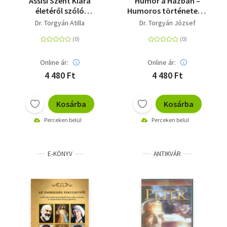
Assisi Szent Klára
Humor a Házban –
életéről szóló
Humoros történetek a
történetek
politika világából
Dr. Torgyán Atilla
Dr. Torgyán József
gyűjteménye - Fioretti
Online ár:
Online ár:
4 480 Ft
4 480 Ft
Kosárba
Kosárba
Perceken belül
Perceken belül
E-KÖNYV
ANTIKVÁR