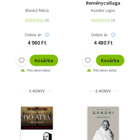
Reménycsillaga
Blaskó Mária
Kondor Lajos
Online ár:
Online ár:
4 980 Ft
4 480 Ft
Kosárba
Kosárba
Perceken belül
Perceken belül
E-KÖNYV
E-KÖNYV