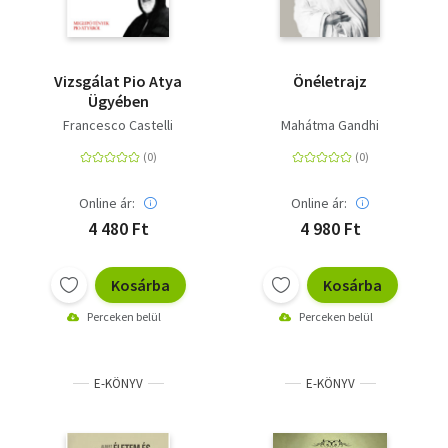
Vizsgálat Pio Atya
Önéletrajz
Ügyében
Francesco Castelli
Mahátma Gandhi
Online ár:
Online ár:
4 480 Ft
4 980 Ft
Kosárba
Kosárba
Perceken belül
Perceken belül
E-KÖNYV
E-KÖNYV