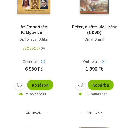
Az Emberiség
Péter, a kőszikla I. rész
Fáklyavivői I.
(1 DVD)
Dr. Torgyán Atilla
Omar Sharif
Online ár:
Online ár:
6 980 Ft
1 990 Ft
Kosárba
Kosárba
Perceken belül
6 - 8 munkanap
ANTIKVÁR
ANTIKVÁR