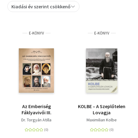
Kiadási év szerint csökkenő
Szótár, nyelvkönyv
Tankönyv, segédkönyv
E-KÖNYV
E-KÖNYV
Társadalomtudomány
Természettudomány
Történelem
Vallás
Az Emberiség
KOLBE – A Szeplőtelen
Fáklyavivői III.
Lovagja
Dr. Torgyán Atilla
Maximilian Kolbe