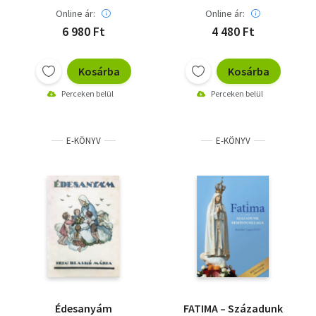
Online ár:
Online ár:
6 980 Ft
4 480 Ft
Kosárba
Kosárba
Perceken belül
Perceken belül
E-KÖNYV
E-KÖNYV
Édesanyám
FATIMA – Századunk