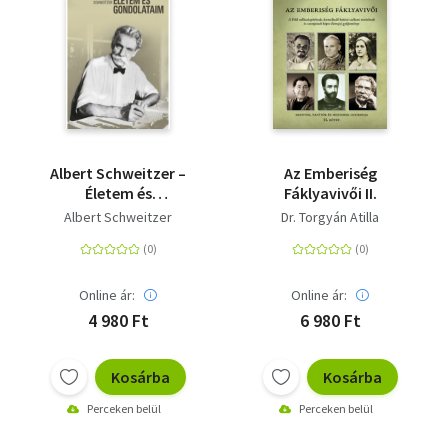
Albert Schweitzer –
Az Emberiség
Életem és
Fáklyavivői II.
gondolataim
Albert Schweitzer
Dr. Torgyán Atilla
Online ár:
Online ár:
4 980 Ft
6 980 Ft
Kosárba
Kosárba
Perceken belül
Perceken belül