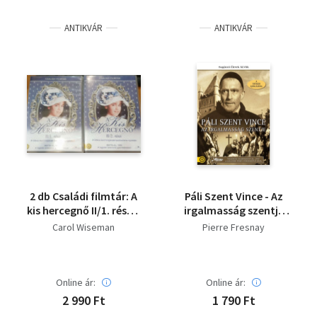
ANTIKVÁR
ANTIKVÁR
2 db Családi filmtár: A
Páli Szent Vince - Az
kis hercegnő II/1. rész +
irgalmasság szentje
II/2. rész
(Sugárzó Életek XLVIII.)
Carol Wiseman
Pierre Fresnay
(1 DVD)
Online ár:
Online ár:
2 990 Ft
1 790 Ft