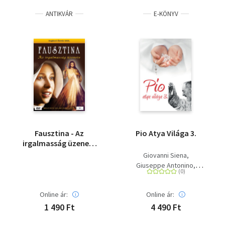
ANTIKVÁR
E-KÖNYV
Fausztina - Az
Pio Atya Világa 3.
irgalmasság üzenete
(Sugárzó Életek XXIX.)
Giovanni Siena
(1 DVD)
Giuseppe Antonino
Francesco Castelli
Online ár:
Online ár:
1 490 Ft
4 490 Ft