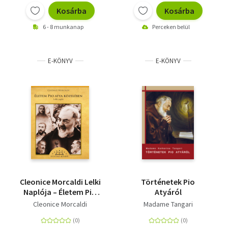
Kosárba
Kosárba
6 - 8 munkanap
Perceken belül
E-KÖNYV
E-KÖNYV
Cleonice Morcaldi Lelki
Történetek Pio
Naplója – Életem Pio
Atyáról
Atya Közelében
Cleonice Morcaldi
Madame Tangari