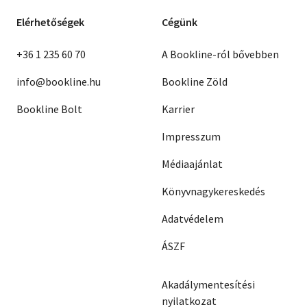
Elérhetőségek
Cégünk
+36 1 235 60 70
A Bookline-ról bővebben
info@bookline.hu
Bookline Zöld
Bookline Bolt
Karrier
Impresszum
Médiaajánlat
Könyvnagykereskedés
Adatvédelem
ÁSZF
Akadálymentesítési
nyilatkozat