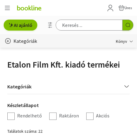
Üres
AI ajánló
Kategóriák
Könyv
Életmód, egészség
Etalon Film Kft. kiadó termékei
Erotika
Gyermek- és ifjúsági
Kategória
Kategóriák
szűrés
Hobbi, szabadidő
Készletállapot
Készletállapot
Irodalom
szűrés
Rendelhető
Raktáron
Akciós
Művészet
Találatok száma: 22
Szakkönyv