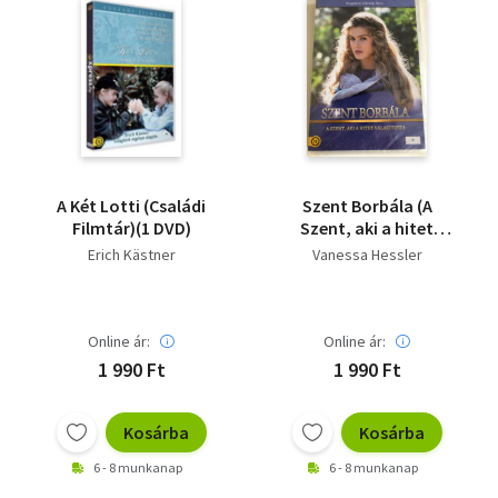
A Két Lotti (Családi
Szent Borbála (A
Filmtár)(1 DVD)
Szent, aki a hitet
választotta)(Sugárzó
Erich Kästner
Vanessa Hessler
Életek XLV.)
Online ár:
Online ár:
1 990 Ft
1 990 Ft
Kosárba
Kosárba
6 - 8 munkanap
6 - 8 munkanap