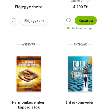
Online ár:
Előjegyezhető
4 290 Ft
Előjegyzem
Kosárba
6 - 8 munkanap
ANTIKVÁR
ANTIKVÁR
Harmonikus emberi
Érd el könnyedén!
kapcsolatok