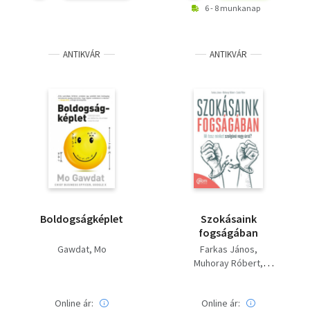
6 - 8 munkanap
ANTIKVÁR
ANTIKVÁR
Boldogságképlet
Szokásaink
fogságában
Gawdat, Mo
Farkas János
Muhoray Róbert
Szabó Péter
Online ár:
Online ár: