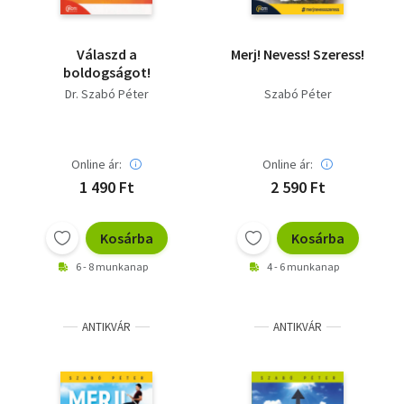
Válaszd a
Merj! Nevess! Szeress!
boldogságot!
Dr. Szabó Péter
Szabó Péter
Online ár:
Online ár:
1 490 Ft
2 590 Ft
Kosárba
Kosárba
6 - 8 munkanap
4 - 6 munkanap
ANTIKVÁR
ANTIKVÁR