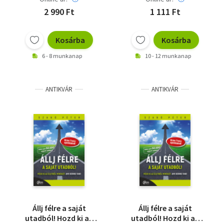
2 990 Ft
1 111 Ft
Kosárba
Kosárba
6 - 8 munkanap
10 - 12 munkanap
ANTIKVÁR
ANTIKVÁR
Állj félre a saját
Állj félre a saját
utadból! Hozd ki az
utadból! Hozd ki az