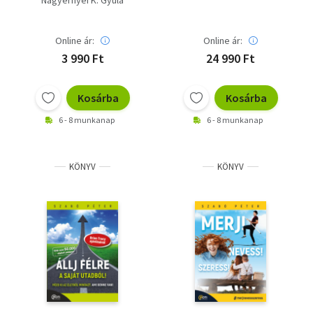
Nagyernyei K. Gyula
helyzetben
Online ár:
Online ár:
3 990 Ft
24 990 Ft
Kosárba
Kosárba
6 - 8 munkanap
6 - 8 munkanap
KÖNYV
KÖNYV