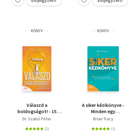
Előjegyzem
Előjegyzem
KÖNYV
KÖNYV
Válaszd a
A siker kézikönyve -
boldogságot! - 15
Minden egy
egyszerű módszer,
gondolattal, egy
Dr. Szabó Péter
Brian Tracy
hogy jobban érezd
vággyal, egy
magad
reménnyel vagy egy
álommal kezdődött