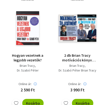
Hogyan vezetnek a
2 db Brian Tracy
legjobb vezetők?
motívációs könyv:
Maximális teljesítmény
Brian Tracy
Brian Tracy
+ Az önfegyelem ereje
Dr. Szabó Péter
Dr. Szabó Péter Brian Tracy
- Hogyan érd el az
összes célodat az
életben?
Online ár:
Online ár:
2 590 Ft
3 990 Ft
Kosárba
Kosárba