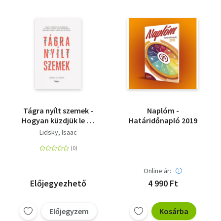
Tágra nyílt szemek -
Naplóm -
Hogyan küzdjük le az
Határidőnapló 2019
akadályokat és
Lidsky, Isaac
hogyan ismerjük fel a
lehetőségeket egy
olyan világban, amely
nem lát tisztán
Online ár:
Előjegyezhető
4 990 Ft
Előjegyzem
Kosárba