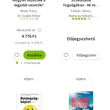
Hogyan vezetnek a
Szokásaink
legjobb vezetők?
fogságában - Mi tesz
minket szolgává vagy
Brian Tracy
Farkas János
úrrá?
Dr. Szabó Péter
Muhoray Róbert
Szabó Péter
Bevezető ár:
4 776 Ft
Előjegyezhető
Eredeti ár: 5 970 Ft
Kosárba
Előjegyzem
1 - 2 munkanap
KÖNYV
KÖNYV