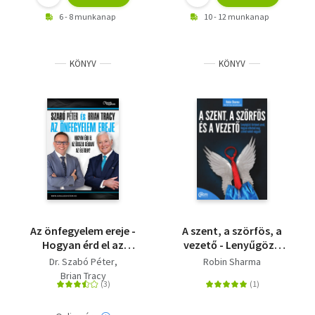
6 - 8 munkanap
10 - 12 munkanap
KÖNYV
KÖNYV
Az önfegyelem ereje -
A szent, a szörfös, a
Hogyan érd el az
vezető - Lenyűgöző
összes célodat az
történet arról,
Dr. Szabó Péter
Robin Sharma
életben?
hogyan élheted meg
Brian Tracy
szíved valódi vágyait