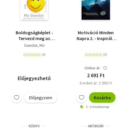
Boldogságképlet -
Motiváció Minden
Tervezd meg az
Napra 2. - Inspiráló
örömteli élethez
gondolatok
Gawdat, Mo
vezető utat
gyűjteménye
Online ár:
2 691 Ft
Előjegyezhető
Eredeti ár: 2 990 Ft
Előjegyzem
Kosárba
1 - 2 munkanap
KÖNYV
ANTIKVÁR