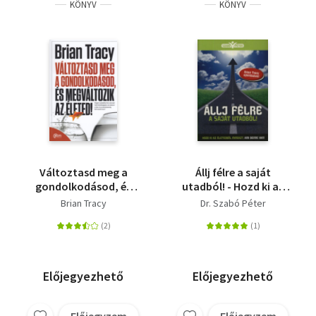
KÖNYV
KÖNYV
Változtasd meg a
Állj félre a saját
gondolkodásod, és
utadból! - Hozd ki az
megváltozik az életed!
életedből mindazt,
Brian Tracy
Dr. Szabó Péter
ami benne van!
Előjegyezhető
Előjegyezhető