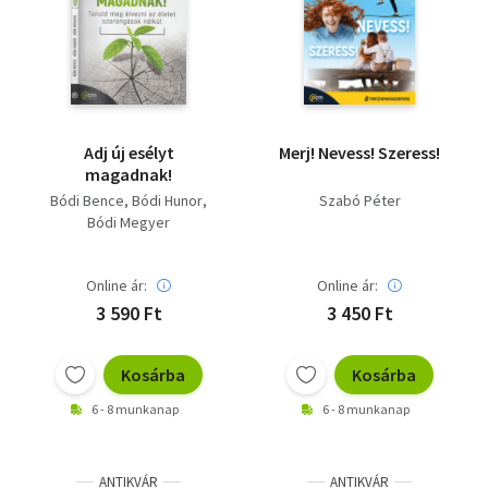
Adj új esélyt
Merj! Nevess! Szeress!
magadnak!
Bódi Bence
Bódi Hunor
Szabó Péter
Bódi Megyer
Online ár:
Online ár:
3 590 Ft
3 450 Ft
Kosárba
Kosárba
6 - 8 munkanap
6 - 8 munkanap
ANTIKVÁR
ANTIKVÁR