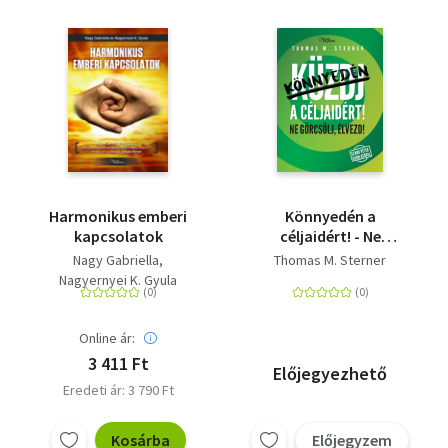
Harmonikus emberi
Könnyedén a
kapcsolatok
céljaidért! - Ne
görcsölj, élvezd!
Nagy Gabriella
Thomas M. Sterner
Nagyernyei K. Gyula
Online ár:
3 411 Ft
Előjegyezhető
Eredeti ár: 3 790 Ft
Kosárba
Előjegyzem