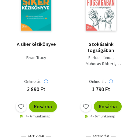
A siker kézikönyve
Szokásaink
fogságában
Brian Tracy
Farkas János
Muhoray Róbert
Szabó Péter
Online ár:
Online ár:
3 890 Ft
1 790 Ft
Kosárba
Kosárba
4 - 6 munkanap
4 - 6 munkanap
ANTIKVÁR
ANTIKVÁR