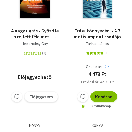
A nagy ugrás - Győzd le
Érd el könnyedén! - A 7
a rejtett félelmet, és
motívumpont csodája
emeld a következő
Hendricks, Gay
Farkas János
szintre az életedet!
Online ár:
4 473 Ft
Előjegyezhető
Eredeti ár: 4 970 Ft
Előjegyzem
Kosárba
1 - 2 munkanap
KÖNYV
KÖNYV