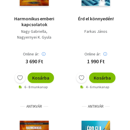
Harmonikus emberi
Érd el könnyedén!
kapcsolatok
Nagy Gabriella
Farkas János
Nagyernyei K. Gyula
Online ár:
Online ár:
3 690 Ft
1 990 Ft
Kosárba
Kosárba
6 - 8 munkanap
4 - 6 munkanap
ANTIKVÁR
ANTIKVÁR