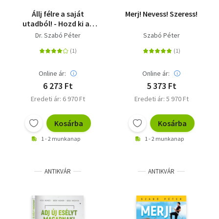
Állj félre a saját
Merj! Nevess! Szeress!
utadból! - Hozd ki az
életedből mindazt,
Dr. Szabó Péter
Szabó Péter
ami benne van!
Online ár:
Online ár:
6 273 Ft
5 373 Ft
Eredeti ár: 6 970 Ft
Eredeti ár: 5 970 Ft
Kosárba
Kosárba
1 - 2 munkanap
1 - 2 munkanap
ANTIKVÁR
ANTIKVÁR