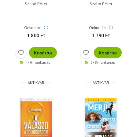
életből mindazt, ami
életből mindazt, ami
Szabó Péter
Szabó Péter
benne van!
benne van! -
Olvasatlan, új könyv
Online ár:
Online ár:
1 800 Ft
1 790 Ft
Kosárba
Kosárba
4 - 6 munkanap
6 - 8 munkanap
ANTIKVÁR
ANTIKVÁR