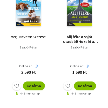
Merj! Nevess! Szeress!
Állj félre a saját
utadból! Hozd ki az
életből mindazt, ami
Szabó Péter
Szabó Péter
benne van!
Online ár:
Online ár:
2 590 Ft
1 690 Ft
Kosárba
Kosárba
4 - 6 munkanap
6 - 8 munkanap