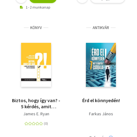
1 - 2 munkanap
KÖNYV
ANTIKVÁR
Biztos, hogy így van? -
Érd el könnyedén!
5 kérdés, amit
mindenképp tegyél fel
James E. Ryan
Farkas János
magadnak