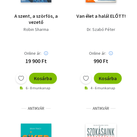
A szent, a szörfös, a
Van élet a halál ELŐTT!
vezető
Robin Sharma
Dr. Szabó Péter
Online ár:
Online ár:
19 900 Ft
990 Ft
Kosárba
Kosárba
6 - 8 munkanap
4 - 6 munkanap
ANTIKVÁR
ANTIKVÁR