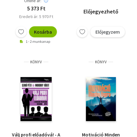
Online ár:
5 373 Ft
Előjegyezhető
Eredeti ár: 5 970 Ft
Kosárba
Előjegyzem
1 - 2 munkanap
KÖNYV
KÖNYV
Válj profi előadóvá! - A
Motiváció Minden