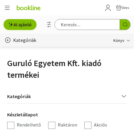
Üres
AI ajánló
Kategóriák
Könyv
Életmód, egészség
Guruló Egyetem Kft. kiadó
Erotika
termékei
Gyermek- és ifjúsági
Hobbi, szabadidő
Kategória
Kategóriák
szűrés
Irodalom
Készletállapot
Készletállapot
Művészet
szűrés
Rendelhető
Raktáron
Akciós
Szakkönyv