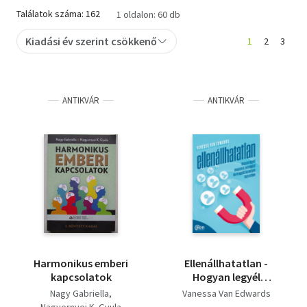
Találatok száma: 162
1 oldalon: 60 db
Szótár, nyelvkönyv
Kiadási év szerint csökkenő
1
2
3
Tankönyv, segédkönyv
Társadalomtudomány
ANTIKVÁR
ANTIKVÁR
Természettudomány
Történelem
Vallás
Harmonikus emberi
Ellenállhatatlan -
kapcsolatok
Hogyan legyél
megnyerő, lenyűgöző
Nagy Gabriella
Vanessa Van Edwards
és elragadó bármilyen