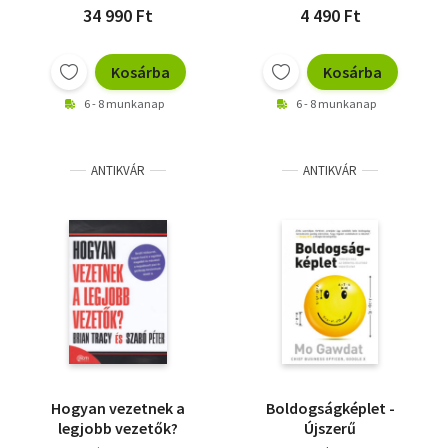
34 990 Ft
4 490 Ft
Kosárba
Kosárba
6 - 8 munkanap
6 - 8 munkanap
ANTIKVÁR
ANTIKVÁR
Hogyan vezetnek a
Boldogságképlet -
legjobb vezetők?
Újszerű