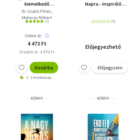
kiemelkedő
Napra - Inspiráló
prezentációk
gondolatok
Dr. Szabó Péter
tartásának 7 lépése
gyűjteménye
Muhoray Róbert
Online ár:
4 473 Ft
Előjegyezhető
Eredeti ár: 4 970 Ft
Kosárba
Előjegyzem
1 - 2 munkanap
KÖNYV
KÖNYV