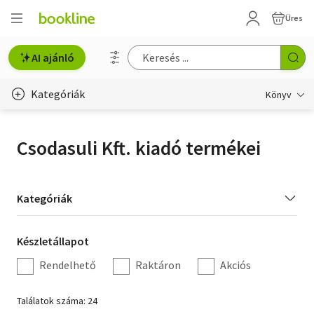
Üres
AI ajánló
Kategóriák
Könyv
Életmód, egészség
Csodasuli Kft. kiadó termékei
Erotika
Gyermek- és ifjúsági
Kategória
Kategóriák
szűrés
Hobbi, szabadidő
Készletállapot
Készletállapot
Irodalom
szűrés
Rendelhető
Raktáron
Akciós
Művészet
Találatok száma: 24
Szakkönyv