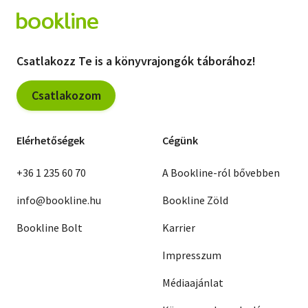
Csatlakozz Te is a könyvrajongók táborához!
Csatlakozom
Elérhetőségek
Cégünk
+36 1 235 60 70
A Bookline-ról bővebben
info@bookline.hu
Bookline Zöld
Bookline Bolt
Karrier
Impresszum
Médiaajánlat