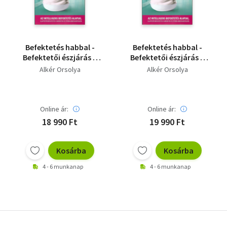
Befektetés habbal -
Befektetés habbal -
Befektetői észjárás a
Befektetői észjárás a
La Warren Buffett
La Warren Buffett
Alkér Orsolya
Alkér Orsolya
tanítómestere,
tanítómestere,
Benjamin Graham - CD
Benjamin Graham
melléklet nélkül!
Online ár:
Online ár:
18 990 Ft
19 990 Ft
Kosárba
Kosárba
4 - 6 munkanap
4 - 6 munkanap