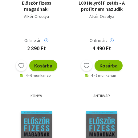
Először fizess
100 Helyről Fizetés - A
magadnak!
profit nem hazudik
Alkér Orsolya
Alkér Orsolya
Online ár:
Online ár:
2 890 Ft
4 490 Ft
Kosárba
Kosárba
4 - 6 munkanap
4 - 6 munkanap
KÖNYV
ANTIKVÁR