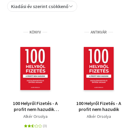
Kiadási év szerint csökkenő
Szótár, nyelvkönyv
Tankönyv, segédkönyv
KÖNYV
ANTIKVÁR
Társadalomtudomány
Természettudomány
Történelem
Vallás
100 Helyről Fizetés - A
100 Helyről Fizetés - A
profit nem hazudik -
profit nem hazudik
Osztalékportfólió
Alkér Orsolya
Alkér Orsolya
éptése okosan