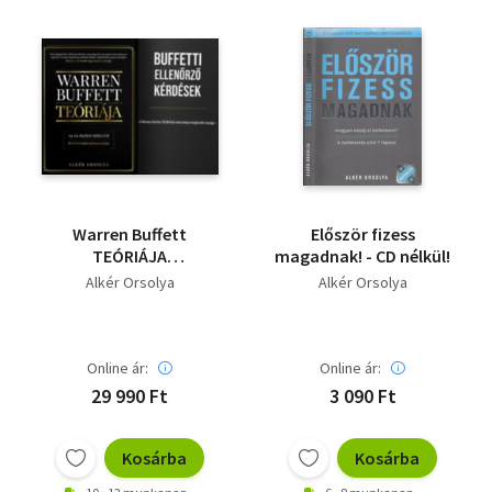
Warren Buffett
Először fizess
TEÓRIÁJA
magadnak! - CD nélkül!
oktatócsomag (2 mű):
Alkér Orsolya
Alkér Orsolya
Warren Buffett
teóriája - Az én Buffett
bibliám - 10
befektetési
Online ár:
Online ár:
esettanulmány +
29 990 Ft
3 090 Ft
Buffetti ellenőrző
kérdések - A Warren
Buffett TEÓRIÁJA című
Kosárba
Kosárba
könyv kiegészítő