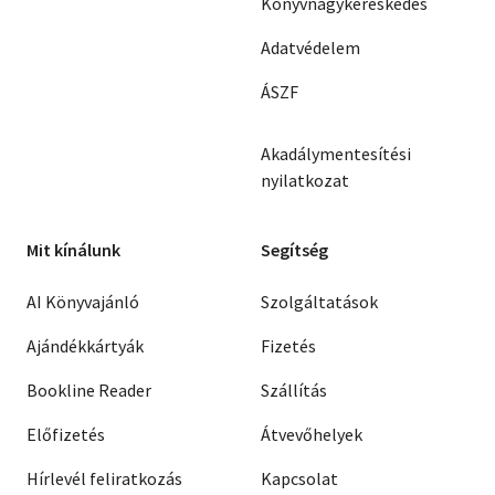
Könyvnagykereskedés
Adatvédelem
ÁSZF
Akadálymentesítési
nyilatkozat
Mit kínálunk
Segítség
AI Könyvajánló
Szolgáltatások
Ajándékkártyák
Fizetés
Bookline Reader
Szállítás
Előfizetés
Átvevőhelyek
Hírlevél feliratkozás
Kapcsolat