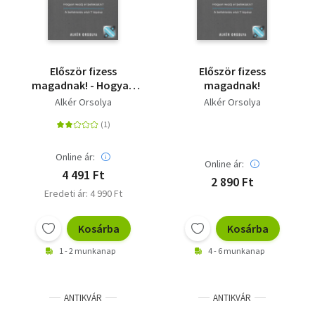
Először fizess
Először fizess
magadnak! - Hogyan
magadnak!
kezdj el befektetni? A
Alkér Orsolya
Alkér Orsolya
befektetés első 7
lépése
Online ár:
Online ár:
4 491 Ft
2 890 Ft
Eredeti ár: 4 990 Ft
Kosárba
Kosárba
1 - 2 munkanap
4 - 6 munkanap
ANTIKVÁR
ANTIKVÁR