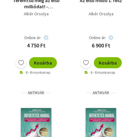
Teremtsd meg az első
Az első millió 1. rész
milliódat! -
Munkafüzet +CD - CD-
Alkér Orsolya
Alkér Orsolya
vel
Online ár:
Online ár:
4 750 Ft
6 900 Ft
Kosárba
Kosárba
6 - 8 munkanap
6 - 8 munkanap
ANTIKVÁR
ANTIKVÁR