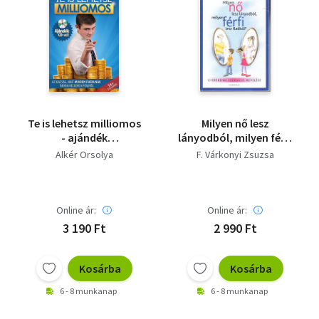
Te is lehetsz milliomos
Milyen nő lesz
- ajándék
lányodból, milyen férfi
hanganyaggal - CD-
lesz fiadból? (CD
Alkér Orsolya
F. Várkonyi Zsuzsa
melléklettel
nélkül)
Online ár:
Online ár:
3 190 Ft
2 990 Ft
Kosárba
Kosárba
6 - 8 munkanap
6 - 8 munkanap