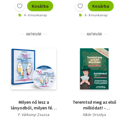
Kosárba
Kosárba
4 - 6 munkanap
6 - 8 munkanap
ANTIKVÁR
ANTIKVÁR
Milyen nő lesz a
Teremtsd meg az első
lányodból, milyen férfi
milliódat! -
lesz a fiadból? -
Munkafüzet +CD
F. Várkonyi Zsuzsa
Alkér Orsolya
Gyermekeink szexuális
nevelése