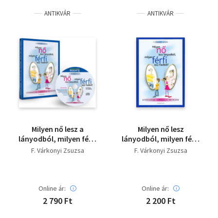
ANTIKVÁR
ANTIKVÁR
Milyen nő lesz a
Milyen nő lesz
lányodból, milyen férfi
lányodból, milyen férfi
lesz a fiadból? -
lesz fiadból?-
F. Várkonyi Zsuzsa
F. Várkonyi Zsuzsa
Gyermekeink szexuális
Gyermekeink szexuális
nevelése - CD-vel
nevelése
Online ár:
Online ár:
2 790 Ft
2 200 Ft