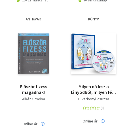
10 - 12 munkanap
6 - 8 munkanap
anyaga
ANTIKVÁR
KÖNYV
Először fizess
Milyen nő lesz a
magadnak!
lányodból, milyen férfi
lesz a fiadból? -
Alkér Orsolya
F. Várkonyi Zsuzsa
Gyermekeink szexuális
nevelése - CD-
melléklettel
Online ár:
Online ár: