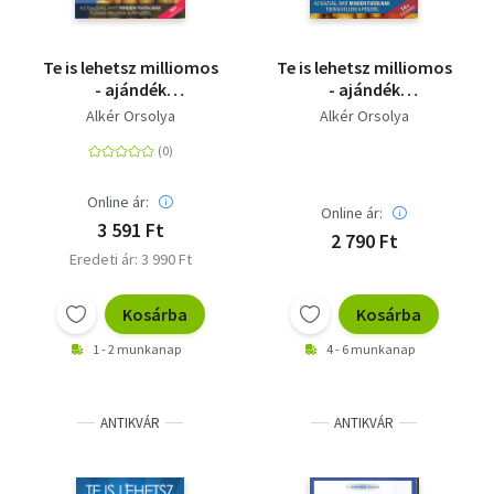
Te is lehetsz milliomos
Te is lehetsz milliomos
- ajándék
- ajándék
hanganyaggal - Az
hanganyaggal - CD
Alkér Orsolya
Alkér Orsolya
igazság, amit minden
nélkül
fiatalnak tudnia
kellene a pénzről
Online ár:
Online ár:
3 591 Ft
2 790 Ft
Eredeti ár: 3 990 Ft
Kosárba
Kosárba
1 - 2 munkanap
4 - 6 munkanap
ANTIKVÁR
ANTIKVÁR