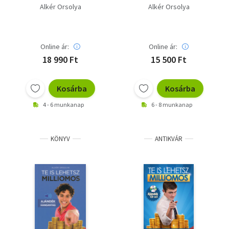
La Warren Buffett
La Warren Buffett
Alkér Orsolya
Alkér Orsolya
tanítómestere,
tanítómestere,
Benjamin Graham -
Benjamin Graham
CD-melléklet nélkül!
Online ár:
Online ár:
18 990 Ft
15 500 Ft
Kosárba
Kosárba
4 - 6 munkanap
6 - 8 munkanap
KÖNYV
ANTIKVÁR