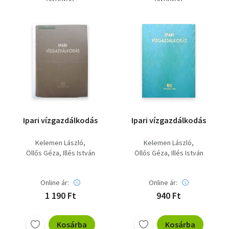
Szótár, nyelvkönyv
Tankönyv, segédkönyv
Társadalomtudomány
Természettudomány
Történelem
Ipari vízgazdálkodás
Ipari vízgazdálkodás
Vallás
Kelemen László
Kelemen László
Öllős Géza
Illés István
Öllős Géza
Illés István
Online ár:
Online ár:
1 190 Ft
940 Ft
Kosárba
Kosárba