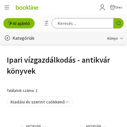
Üres
AI ajánló
Kategóriák
Könyv
Életmód, egészség
Ipari vízgazdálkodás - antikvár
Erotika
könyvek
Gyermek- és ifjúsági
Hobbi, szabadidő
Találatok száma: 2
Irodalom
Kiadási év szerint csökkenő
Művészet
Szakkönyv
ANTIKVÁR
ANTIKVÁR