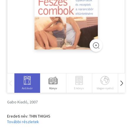
Szótár, nyelvkönyv
Tankönyv, segédkönyv
Társadalomtudomány
Természettudomány
Történelem
Vallás
Antikvár
Könyv
E-könyv
Idegen nyelvű
Hangos
Gabo Kiadó, 2007
Eredeti név: THIN THIGHS
További részletek