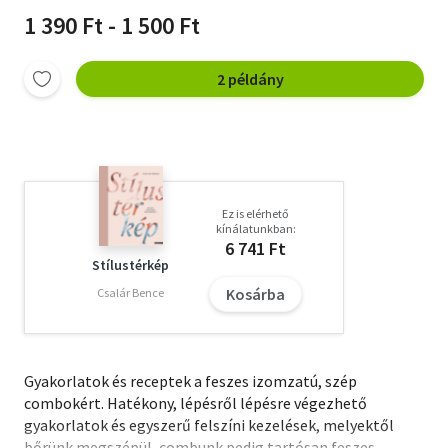
1 390 Ft - 1 500 Ft
2 példány
Ez is elérhető
kínálatunkban:
6 741 Ft
Stílustérkép
Kosárba
Csalár Bence
Gyakorlatok és receptek a feszes izomzatú, szép
combokért. Hatékony, lépésről lépésre végezhető
gyakorlatok és egyszerű felszíni kezelések, melyektől
bőrünk megszépül, combunk pedig tartósan feszes