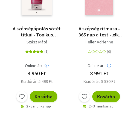
A szépségápolás sötét
A szépség ritmusa -
titkai - Toxikus
365 nap a testi-lelki
összetevők a
egyensúlyért
Szász Máté
Feller Adrienne
mindennapi
kozmetikumokban
Online ár:
Online ár:
4 950 Ft
8 991 Ft
Kiadói ár: 5 499 Ft
Kiadói ár: 9 990 Ft
Kosárba
Kosárba
2 - 3 munkanap
2 - 3 munkanap