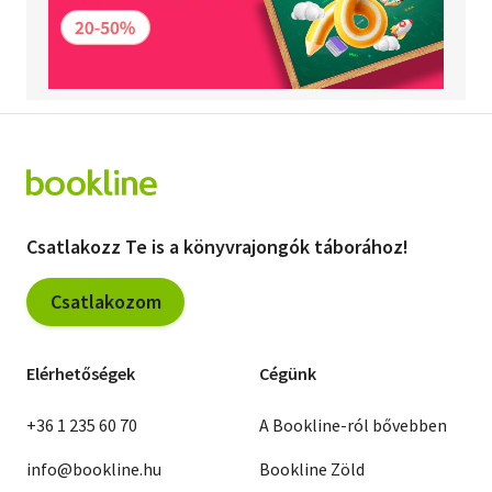
Csatlakozz Te is a könyvrajongók táborához!
Csatlakozom
Elérhetőségek
Cégünk
+36 1 235 60 70
A Bookline-ról bővebben
info@bookline.hu
Bookline Zöld