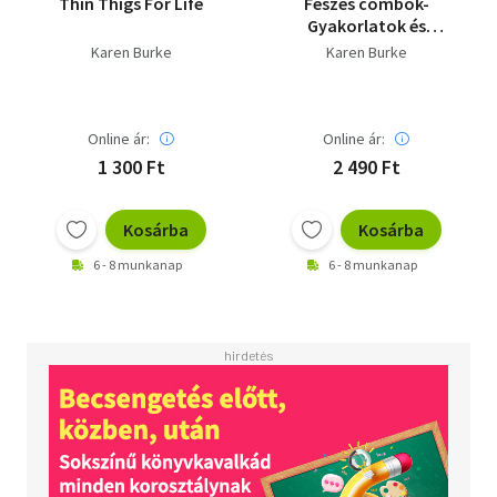
Thin Thigs For Life
Feszes combok-
Gyakorlatok és
receptek a narancsbőr
Karen Burke
Karen Burke
eltüntetésére
Online ár:
Online ár:
1 300 Ft
2 490 Ft
Kosárba
Kosárba
6 - 8 munkanap
6 - 8 munkanap