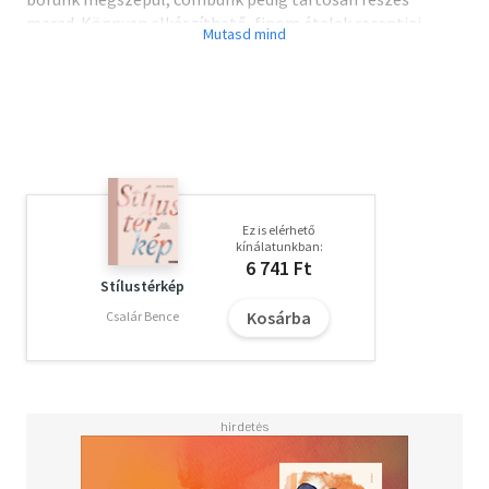
marad. Könnyen elkészíthető, finom ételek receptjei,
amelyektől jóllakunk és javítják közérzetünket. A kötet
szerzője Karen Burke vezető bőrgyógyász és kutatóorvos,
aki magánpraxist folytat New Yorkban. Kutatási területe
többek között a zsír szerkezete és az anyagcsere
kapcsolata. Dr. Burke igazi szaktekintélynek számít a
kozmetológiai bőrgyógyászatban, több gyógyszergyár és
kozmetikai cég tanácsadója.
Ez is elérhető
kínálatunkban:
6 741 Ft
Stílustérkép
Kosárba
Csalár Bence