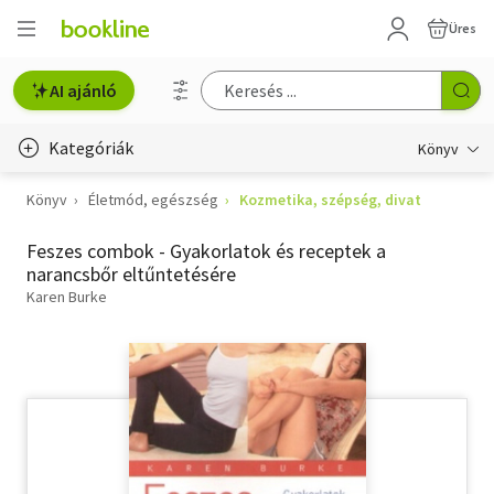
Üres
AI ajánló
Kategóriák
Könyv
Könyv
Életmód, egészség
Kozmetika, szépség, divat
Életmód, egészség
Feszes combok - Gyakorlatok és receptek a
Erotika
narancsbőr eltűntetésére
Gyermek- és ifjúsági
Karen Burke
Hobbi, szabadidő
Irodalom
Művészet
Szakkönyv