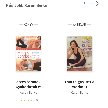
Teljes lista
Még több Karen Burke
KÖNYV
ANTIKVÁR
Feszes combok -
Thin thighs Diet &
Gyakorlatok és
Workout
receptek a narancsbőr
Karen Burke
Karen Burke
eltüntetésére