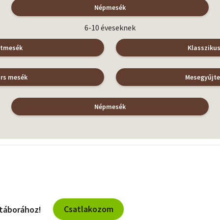
Népmesék
6-10 éveseknek
atmesék
Klassziku
árs mesék
Mesegyűjt
Népmesék
Csatlakozom
 táborához!