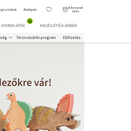
A kosarad
egisztrálok
Belépek
üres
új
GYEREKJÁTÉK
KIEGÉSZÍTŐ/AJÁNDÉK
Törzsvásárlói program
Előfizetés
tség