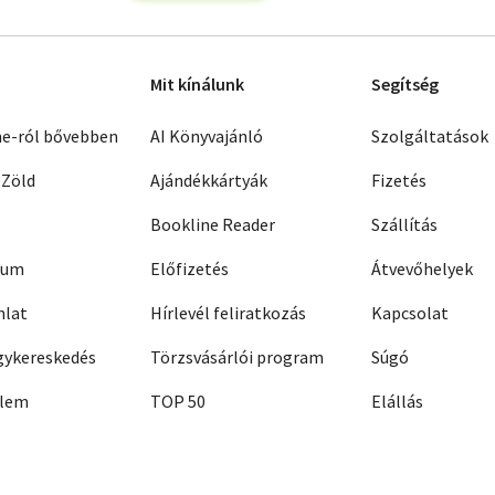
Mit kínálunk
Segítség
ne-ról bővebben
AI Könyvajánló
Szolgáltatások
 Zöld
Ajándékkártyák
Fizetés
Bookline Reader
Szállítás
zum
Előfizetés
Átvevőhelyek
nlat
Hírlevél feliratkozás
Kapcsolat
ykereskedés
Törzsvásárlói program
Súgó
elem
TOP 50
Elállás