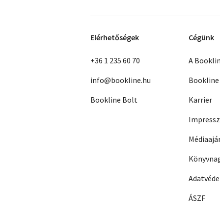
Elérhetőségek
Cégünk
+36 1 235 60 70
A Bookli
info@bookline.hu
Bookline
Bookline Bolt
Karrier
Impress
Médiaajá
Könyvnag
Adatvéd
ÁSZF