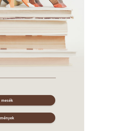
s mesék
emények