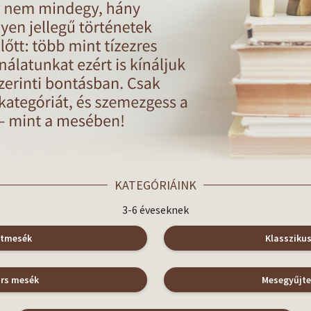
KATEGÓRIÁINK
3-6 éveseknek
atmesék
Klassziku
árs mesék
Mesegyűjt