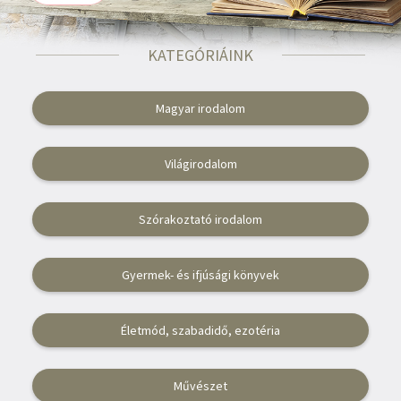
Irodalom
KATEGÓRIÁINK
Kotta
Minikönyv
Magyar irodalom
Művészet
Világirodalom
Szakkönyv
Szórakoztató irodalom
Szótár, nyelvkönyv
Tankönyv, segédkönyv
Gyermek- és ifjúsági könyvek
Társadalomtudomány
Életmód, szabadidő, ezotéria
Természettudomány
Történelem
Művészet