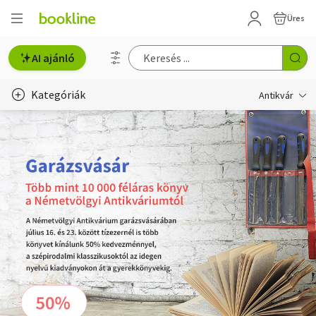
Üres
AI ajánló
Kategóriák
Antikvár
Metszet
Régi képeslap
Életmód, egészség
Erotika
Gyermek- és ifjúsági
Hobbi, szabadidő
Idegen nyelvű