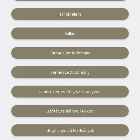
Vallás
Történelem
Egyéb
Vallás
Társadalomtudomány
Természettudomány
Ismeretterjesztés, szakkönyvek
Szótár, tankönyv, lexikon
Idegen nyelvű kiadványok