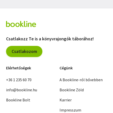
Csatlakozz Te is a könyvrajongók táborához!
Csatlakozom
Elérhetőségek
Cégünk
+36 1 235 60 70
A Bookline-ról bővebben
info@bookline.hu
Bookline Zöld
Bookline Bolt
Karrier
Impresszum