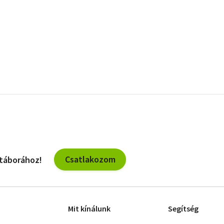
Csatlakozom
 táborához!
Mit kínálunk
Segítség