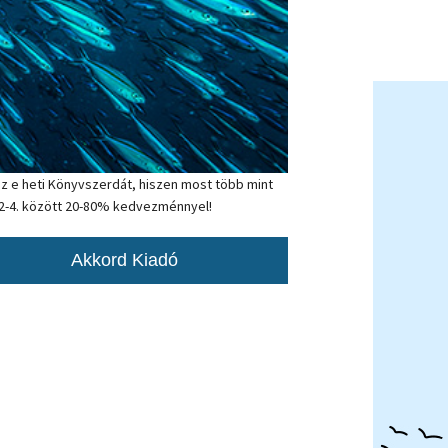
z e heti Könyvszerdát, hiszen most több mint
s 2-4. között 20-80% kedvezménnyel!
Akkord Kiadó