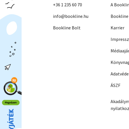
+36 1 235 60 70
A Bookli
info@bookline.hu
Bookline
Bookline Bolt
Karrier
Impress
Médiaajá
Könyvnag
Adatvéd
ÁSZF
Akadálym
nyilatko