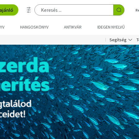
ajánló
R
YV
HANGOSKÖNYV
ANTIKVÁR
IDEGEN NYELVŰ
T
Segítség