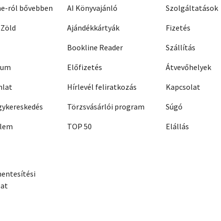
ne-ról bővebben
AI Könyvajánló
Szolgáltatások
 Zöld
Ajándékkártyák
Fizetés
Bookline Reader
Szállítás
zum
Előfizetés
Átvevőhelyek
nlat
Hírlevél feliratkozás
Kapcsolat
ykereskedés
Törzsvásárlói program
Súgó
elem
TOP 50
Elállás
entesítési
zat