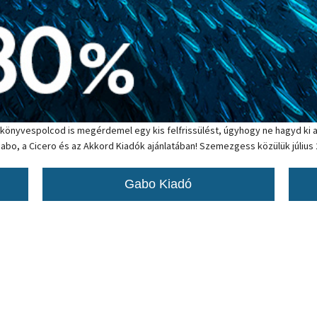
könyvespolcod is megérdemel egy kis felfrissülést, úgyhogy ne hagyd ki a
Gabo, a Cicero és az Akkord Kiadók ajánlatában! Szemezgess közülük júliu
Gabo Kiadó