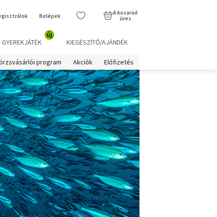
A kosarad
egisztrálok
Belépek
üres
új
GYEREKJÁTÉK
KIEGÉSZÍTŐ/AJÁNDÉK
örzsvásárlói program
Akciók
Előfizetés