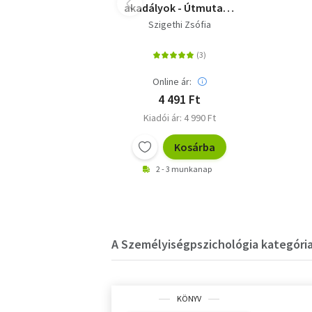
akadályok - Útmutató
autista és ADHD-s
Szigethi Zsófia
gyerekek
megértéséhez és
támogatásához
Online ár:
4 491 Ft
Kiadói ár: 4 990 Ft
Kosárba
2 - 3 munkanap
A Személyiségpszichológia kategória
KÖNYV