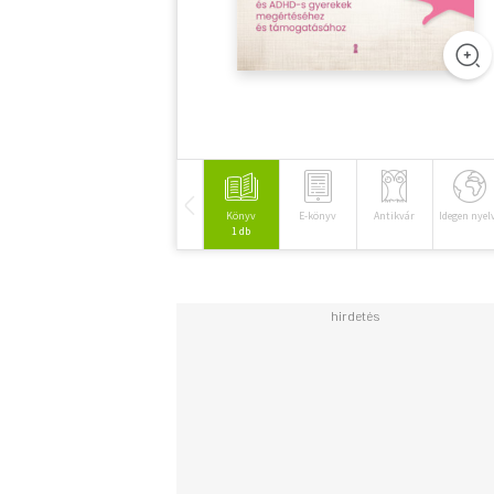
Könyv
E-könyv
Antikvár
Idegen nyel
1 db