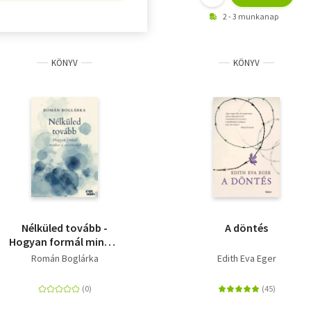
2 - 3 munkanap
KÖNYV
KÖNYV
Nélküled tovább -
A döntés
Hogyan formál minket
a veszteség?
Román Boglárka
Edith Eva Eger