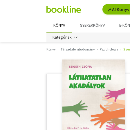
AI Könyv
KÖNYV
GYEREKKÖNYV
E-KÖN
Kategóriák
Könyv
Társadalomtudomány
Pszichológia
Sze