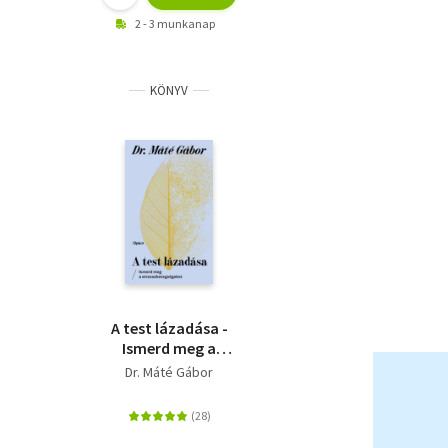
2 - 3 munkanap
KÖNYV
A test lázadása -
Ismerd meg a
stresszbetegségeket
Dr. Máté Gábor