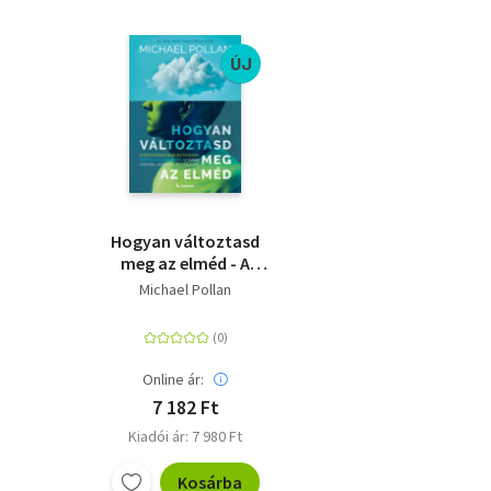
ÚJ
Hogyan változtasd
meg az elméd - A
pszichedelikus
Michael Pollan
kutatások forradalmi
eredményei az emberi
tudatról, az életről és
a halálról
Online ár:
7 182 Ft
Kiadói ár: 7 980 Ft
Kosárba