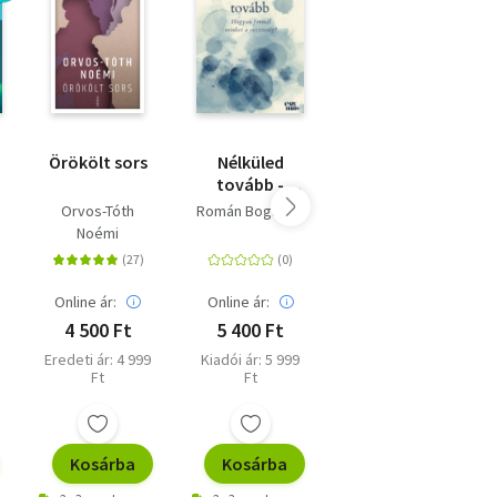
bban
ző
Örökölt sors
Nélküled
A döntés
kkel,
tovább -
Hogyan
Orvos-Tóth
Román Boglárka
Edith Eva Eger
formál
Noémi
s
minket a
veszteség?
Online ár:
Online ár:
Online ár:
4 500 Ft
5 400 Ft
5 400 Ft
Eredeti ár: 4 999
Kiadói ár: 5 999
Eredeti ár: 5 999
Ft
Ft
Ft
Kosárba
Kosárba
Kosárba