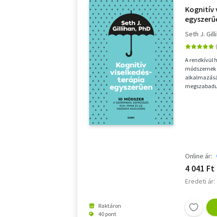
Kognitív 
egyszerű
szorongá
Seth J. Gill
és az ag
A rendkívül 
módszernek b
alkalmazásá
megszabadul
más tényező
Online ár:
4 041 Ft
Eredeti ár:
Raktáron
40 pont