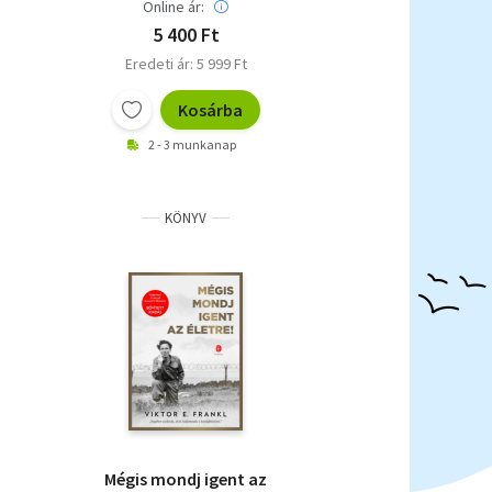
Online ár:
5 400 Ft
Eredeti ár: 5 999 Ft
Kosárba
2 - 3 munkanap
KÖNYV
Mégis mondj igent az