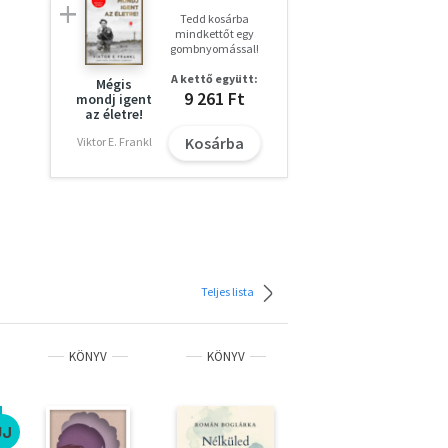
Tedd kosárba
mindkettőt egy
gombnyomással!
A kettő együtt:
Mégis
9 261 Ft
mondj igent
az életre!
a
Kosárba
Viktor E. Frankl
ető
ek
 a
nden
Teljes lista
tt
KÖNYV
KÖNYV
KÖNYV
őle,
löli
ÚJ