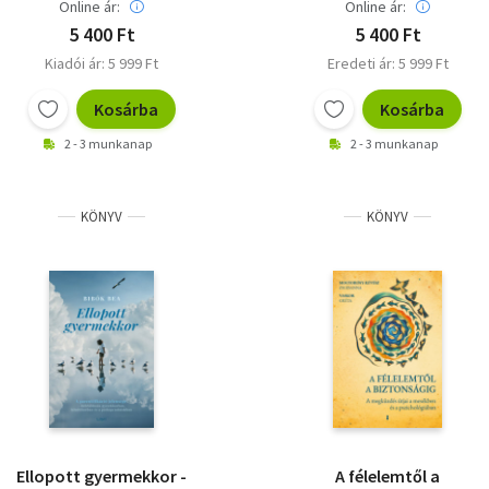
Online ár:
Online ár:
5 400 Ft
5 400 Ft
Kiadói ár: 5 999 Ft
Eredeti ár: 5 999 Ft
Kosárba
Kosárba
2 - 3 munkanap
2 - 3 munkanap
KÖNYV
KÖNYV
Ellopott gyermekkor -
A félelemtől a