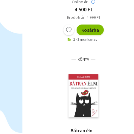
Online ár:
4 500 Ft
Eredeti ár: 4 999 Ft
Kosárba
2 - 3 munkanap
KÖNYV
Bátran élni -