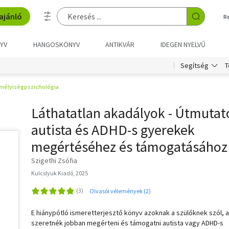
ajánló
R
YV
HANGOSKÖNYV
ANTIKVÁR
IDEGEN NYELVŰ
T
Segítség
mélyiségpszichológia
Láthatatlan akadályok - Útmutat
autista és ADHD-s gyerekek
megértéséhez és támogatásához
Szigethi Zsófia
Kulcslyuk Kiadó, 2025
Olvasói vélemények (2)
E hiánypótló ismeretterjesztő könyv azoknak a szülőknek szól, a
szeretnék jobban megérteni és támogatni autista vagy ADHD-s