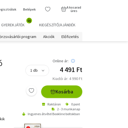
A kosarad
egisztrálok
Belépek
üres
új
GYEREKJÁTÉK
KIEGÉSZÍTŐ/AJÁNDÉK
örzsvásárlói program
Akciók
Előfizetés
ó
Online ár:
4 491 Ft
Kiadói ár: 4 990 Ft
Kosárba
Raktáron
0 pont
2 - 3 munkanap
Ingyenes átvétel Bookline boltokban
kik