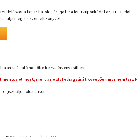
endeléskor a kosár bal oldalán írja be a lenti kuponkódot az arra kijelölt
olhatja meg a kiszemelt könyvet.
oldalán található mezőbe beírva érvényesítheti.
 mentse el most, mert az oldal elhagyását követően már nem lesz l
regisztráljon oldalunkon!