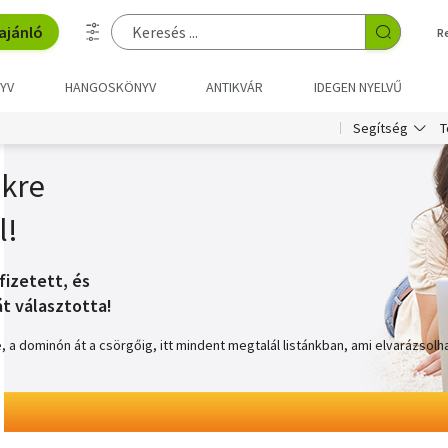
ajánló
R
YV
HANGOSKÖNYV
ANTIKVÁR
IDEGEN NYELVŰ
T
Segítség
ekre
l!
fizetett, és
t választotta!
 a dominón át a csörgőig, itt mindent megtalál listánkban, ami elvarázsolh