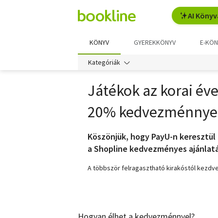
AI Könyv
KÖNYV
GYEREKKÖNYV
E-KÖN
Kategóriák
Játékok az korai év
20% kedvezménnye
Köszönjük, hogy PayU-n keresztül 
a Shopline kedvezményes ajánlatá
A többször felragasztható kirakóstól kezdve,
Hogyan élhet a kedvezménnyel?