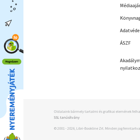
Médiaajá
Könyvnag
Adatvéd
ÁSZF
Akadálym
nyilatko
Oldalaink bármely tartalmi és grafikai elemének felha
SSL tanúsítvány
© 2001 - 2026, Libri-Bookline Zrt. Minden jog fenntartva