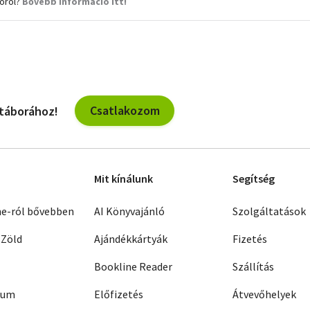
ióról?
Bővebb információ itt!
Csatlakozom
 táborához!
Mit kínálunk
Segítség
ne-ról bővebben
AI Könyvajánló
Szolgáltatások
 Zöld
Ajándékkártyák
Fizetés
Bookline Reader
Szállítás
zum
Előfizetés
Átvevőhelyek