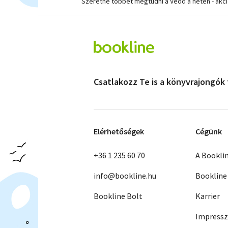
Szeretne többet megtudni a Vedd a neten - akc
Csatlakozz Te is a könyvrajongók
Elérhetőségek
Cégünk
+36 1 235 60 70
A Bookli
info@bookline.hu
Bookline
Bookline Bolt
Karrier
Impress