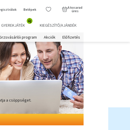
A kosarad
egisztrálok
Belépek
üres
új
GYEREKJÁTÉK
KIEGÉSZÍTŐ/AJÁNDÉK
örzsvásárlói program
Akciók
Előfizetés
atja a csöppséget.