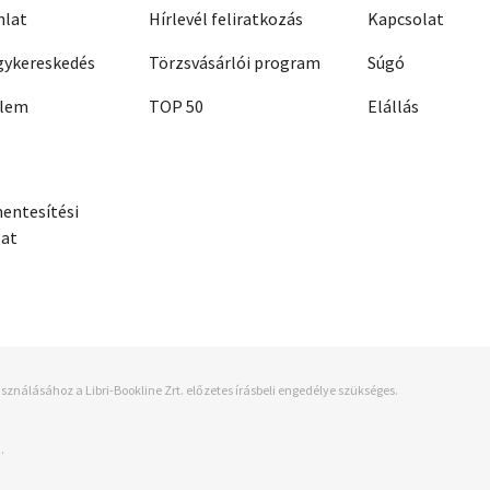
nlat
Hírlevél feliratkozás
Kapcsolat
ykereskedés
Törzsvásárlói program
Súgó
elem
TOP 50
Elállás
entesítési
zat
sználásához a Libri-Bookline Zrt. előzetes írásbeli engedélye szükséges.
.