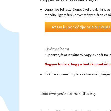
Lépjen be felhasználónevével oldalunkra, és r
mezőbe! Így máris kedvezményes áron vásár
Az Ön kuponkódja: S6NMTWBU
Érvényesítem!
Kuponkódját az itt látható, vagy a kosár bal 
Nagyon fontos, hogy a fenti kuponkódot
Ha Ön még nem Shopline-felhasználó, kérjük, 
Regisztrálok
A kód érvényesíthető: 2014. július 9-ig.