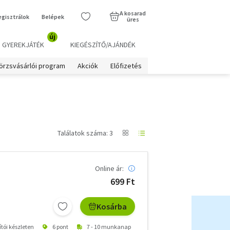
A kosarad
egisztrálok
Belépek
üres
új
GYEREKJÁTÉK
KIEGÉSZÍTŐ/AJÁNDÉK
örzsvásárlói program
Akciók
Előfizetés
Találatok száma: 3
Online ár:
699 Ft
Kosárba
ítói készleten
6 pont
7 - 10 munkanap