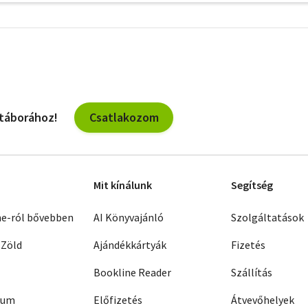
További
szűrők
Csatlakozom
 táborához!
Mit kínálunk
Segítség
ne-ról bővebben
AI Könyvajánló
Szolgáltatások
 Zöld
Ajándékkártyák
Fizetés
Bookline Reader
Szállítás
zum
Előfizetés
Átvevőhelyek