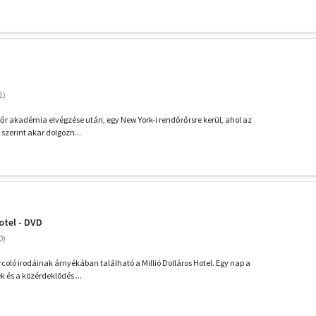
ndőr akadémia elvégzése után, egy New York-i rendőrőrsre kerül, ahol az
 szerint akar dolgozn...
hotel - DVD
coló irodáinak árnyékában található a Millió Dolláros Hotel. Egy nap a
k és a közérdeklõdés ...