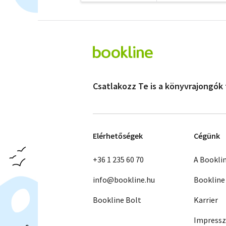
Csatlakozz Te is a könyvrajongók
Elérhetőségek
Cégünk
+36 1 235 60 70
A Bookli
info@bookline.hu
Bookline
Bookline Bolt
Karrier
Impress