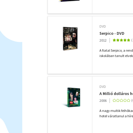
DVD
Serpico - DVD
2012
A fiatal Serpico, a re
iskolában tanult elvek
DVD
A Millió dolláros 
2006
A nagy multik felhõkar
hotel váratlanul a híre