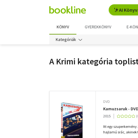
AI Könyv
KÖNYV
GYEREKKÖNYV
E-KÖN
Kategóriák
A Krimi kategória toplis
További
szűrők
DVD
Kamuzsaruk - DV
2015
Itt egy szuperkemény 
hajlamú srác, akinek 