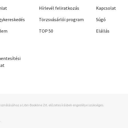
nlat
Hírlevél feliratkozás
Kapcsolat
ykereskedés
Törzsvásárlói program
Súgó
elem
TOP 50
Elállás
entesítési
zat
sználásához a Libri-Bookline Zrt. előzetes írásbeli engedélye szükséges.
.