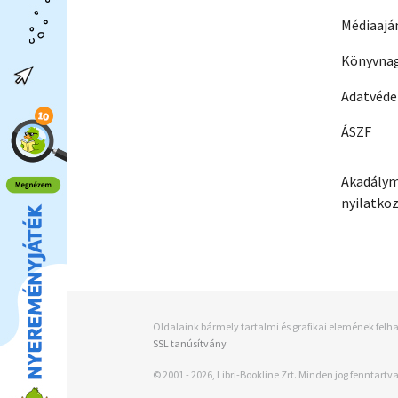
Médiaajá
Könyvnag
Adatvéd
ÁSZF
Akadálym
nyilatko
Oldalaink bármely tartalmi és grafikai elemének felha
SSL tanúsítvány
© 2001 - 2026, Libri-Bookline Zrt. Minden jog fenntartva