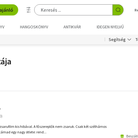
ajánló
R
YV
HANGOSKÖNYV
ANTIKVÁR
IDEGEN NYELVŰ
T
Segítség
tája
D
zsarufilm kis hibával. A főszereplők nem zsaruk. Csak két szélhámos
támad egy nagy ötlete: rend...
Beszáll