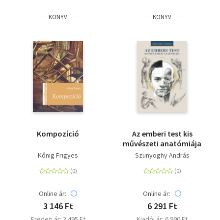
KÖNYV
KÖNYV
Kompozíció
Az emberi test kis
művészeti anatómiája
Kőnig Frigyes
Szunyoghy András
Online ár:
Online ár:
3 146 Ft
6 291 Ft
Eredeti ár: 3 495 Ft
Kiadói ár: 6 990 Ft