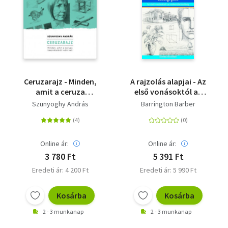
Szótár, nyelvkönyv
Tankönyv, segédkönyv
Társadalomtudomány
Ceruzarajz - Minden,
A rajzolás alapjai - Az
Természettudomány
amit a ceruza
első vonásoktól az
használatáról tudni
emberábrázolásig
Szunyoghy András
Barrington Barber
Történelem
kell
Vallás
Online ár:
Online ár:
3 780 Ft
5 391 Ft
Eredeti ár: 4 200 Ft
Eredeti ár: 5 990 Ft
Kosárba
Kosárba
2 - 3 munkanap
2 - 3 munkanap