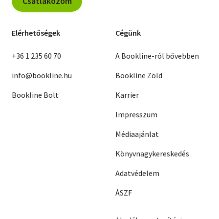
Csatlakozom
Elérhetőségek
Cégünk
+36 1 235 60 70
A Bookline-ról bővebben
info@bookline.hu
Bookline Zöld
Bookline Bolt
Karrier
Impresszum
Médiaajánlat
Könyvnagykereskedés
Adatvédelem
ÁSZF