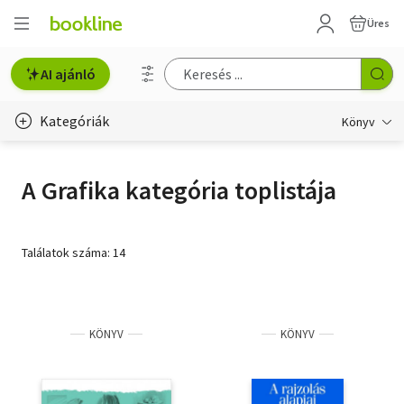
Üres
AI ajánló
Kategóriák
Könyv
Életmód, egészség
A Grafika kategória toplistája
Erotika
Gyermek- és ifjúsági
Találatok száma: 14
Hobbi, szabadidő
Irodalom
KÖNYV
KÖNYV
Művészet
Szakkönyv