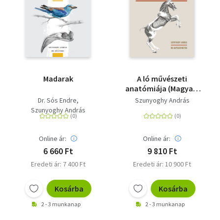
Madarak
A ló művészeti
anatómiája (Magyar-
angol-német nyelvű)
Dr. Sós Endre
Szunyoghy András
Szunyoghy András
Online ár:
Online ár:
6 660 Ft
9 810 Ft
Eredeti ár: 7 400 Ft
Eredeti ár: 10 900 Ft
Kosárba
Kosárba
2 - 3 munkanap
2 - 3 munkanap