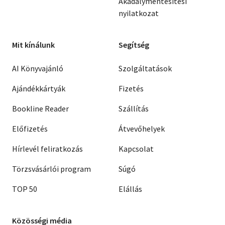
Akadálymentesítési
nyilatkozat
Mit kínálunk
Segítség
AI Könyvajánló
Szolgáltatások
Ajándékkártyák
Fizetés
Bookline Reader
Szállítás
Előfizetés
Átvevőhelyek
Hírlevél feliratkozás
Kapcsolat
Törzsvásárlói program
Súgó
TOP 50
Elállás
Közösségi média