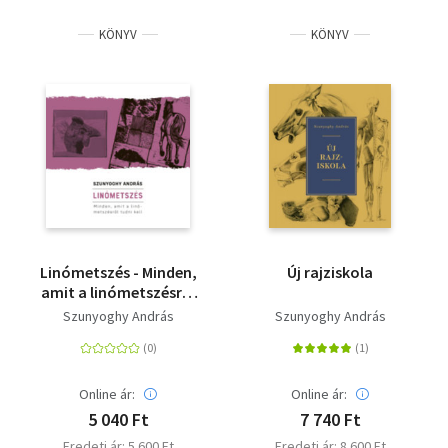
KÖNYV
KÖNYV
Linómetszés - Minden,
Új rajziskola
amit a linómetszésről
tudni kell
Szunyoghy András
Szunyoghy András
Online ár:
Online ár:
5 040 Ft
7 740 Ft
Eredeti ár: 5 600 Ft
Eredeti ár: 8 600 Ft