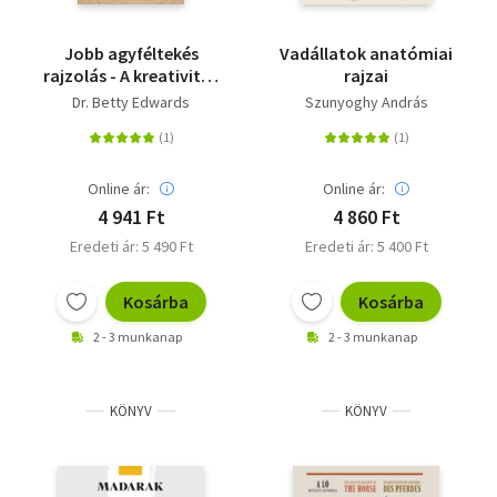
Jobb agyféltekés
Vadállatok anatómiai
rajzolás - A kreativitás
rajzai
és a művészi
Dr. Betty Edwards
Szunyoghy András
magabiztosság
fejlesztésének új útja
Online ár:
Online ár:
4 941 Ft
4 860 Ft
Eredeti ár: 5 490 Ft
Eredeti ár: 5 400 Ft
Kosárba
Kosárba
2 - 3 munkanap
2 - 3 munkanap
KÖNYV
KÖNYV