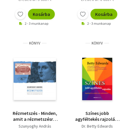
Kosárba
Kosárba
2 - 3 munkanap
2 - 3 munkanap
KÖNYV
KÖNYV
Rézmetszés - Minden,
Színes jobb
amit a rézmetszésről
agyféltekés rajzolás -
tudni kell
Sajátítsd el a
Szunyoghy András
Dr. Betty Edwards
színkeverés