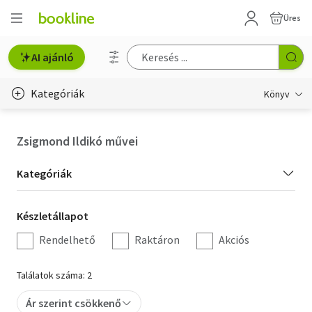
Üres
AI ajánló
Kategóriák
Könyv
Életmód, egészség
Zsigmond Ildikó művei
Erotika
Kategória
Kategóriák
Gyermek- és ifjúsági
szűrés
Készletállapot
Készletállapot
Hobbi, szabadidő
szűrés
Rendelhető
Raktáron
Akciós
Irodalom
Találatok száma: 2
Művészet
Ár szerint csökkenő
Szakkönyv