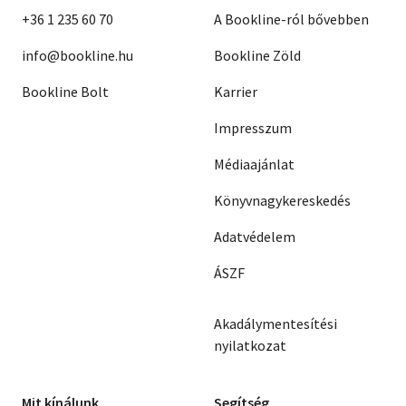
+36 1 235 60 70
A Bookline-ról bővebben
info@bookline.hu
Bookline Zöld
Bookline Bolt
Karrier
Impresszum
Médiaajánlat
Könyvnagykereskedés
Adatvédelem
ÁSZF
Akadálymentesítési
nyilatkozat
Mit kínálunk
Segítség