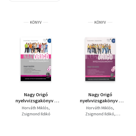
Szótár, nyelvkönyv
KÖNYV
KÖNYV
Tankönyv, segédkönyv
Társadalomtudomány
Természettudomány
Történelem
Vallás
Nagy Origó
Nagy Origó
nyelvvizsgakönyv -
nyelvvizsgakönyv -
Angol felsőfok
Angol középfok - B2 +
Horváth Miklós
Horváth Miklós
Nagy Corvinus
Zsigmond Ildikó
Zsigmond Ildikó
nyelvvizsgakönyv - C1
Erdei József
Angol felsőfok ( 2
Hartai Gabriella
kötet)
Homolya Katalin