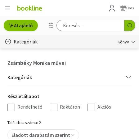
Üres
AI ajánló
Kategóriák
Könyv
Életmód, egészség
Zsámbéky Monika művei
Erotika
Kategória
Kategóriák
Gyermek- és ifjúsági
szűrés
Készletállapot
Készletállapot
Hobbi, szabadidő
szűrés
Rendelhető
Raktáron
Akciós
Irodalom
Találatok száma: 2
Művészet
Eladott darabszám szerint
Szakkönyv