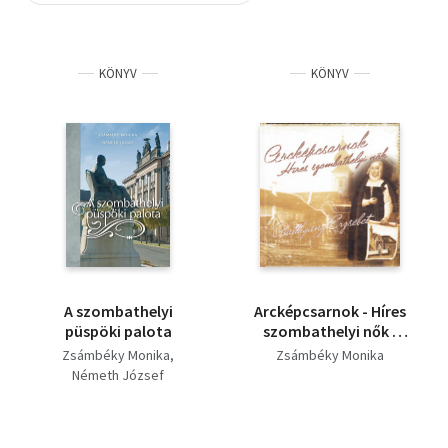
Szótár, nyelvkönyv
KÖNYV
KÖNYV
Tankönyv, segédkönyv
Társadalomtudomány
Természettudomány
Történelem
Vallás
A szombathelyi
Arcképcsarnok - Híres
püspöki palota
szombathelyi nők -
Batthyány Erzsébet
Zsámbéky Monika
Zsámbéky Monika
Németh József