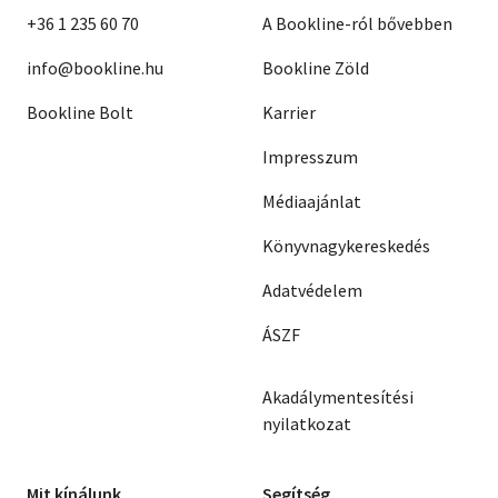
+36 1 235 60 70
A Bookline-ról bővebben
info@bookline.hu
Bookline Zöld
Bookline Bolt
Karrier
Impresszum
Médiaajánlat
Könyvnagykereskedés
Adatvédelem
ÁSZF
Akadálymentesítési
nyilatkozat
Mit kínálunk
Segítség