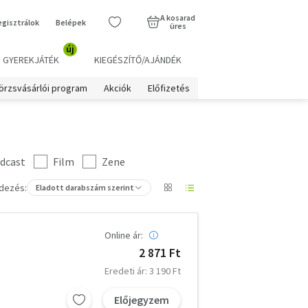
A kosarad
egisztrálok
Belépek
üres
új
GYEREKJÁTÉK
KIEGÉSZÍTŐ/AJÁNDÉK
örzsvásárlói program
Akciók
Előfizetés
dcast
Film
Zene
dezés:
Eladott darabszám szerint
Online ár:
2 871 Ft
Eredeti ár: 3 190 Ft
Előjegyzem