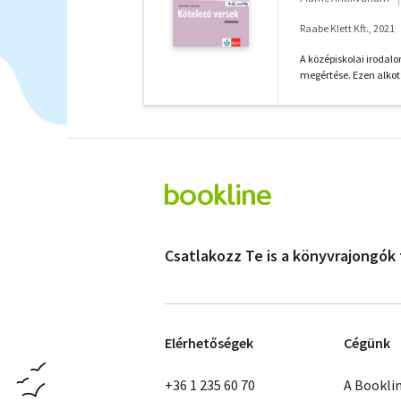
Raabe Klett Kft., 2021
A középiskolai irodalo
megértése. Ezen alkotá
Csatlakozz Te is a könyvrajongók
Elérhetőségek
Cégünk
+36 1 235 60 70
A Bookli