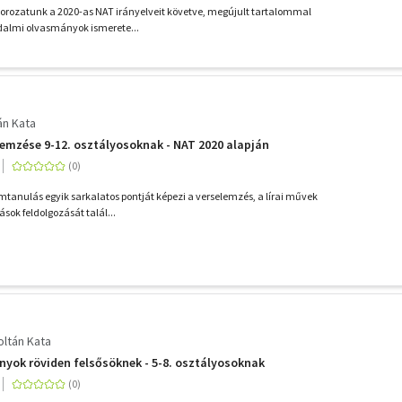
orozatunk a 2020-as NAT irányelveit követve, megújult tartalommal
odalmi olvasmányok ismerete...
án Kata
lemzése 9-12. osztályosoknak - NAT 2020 alapján
mtanulás egyik sarkalatos pontját képezi a verselemzés, a lírai művek
sok feldolgozását talál...
oltán Kata
yok röviden felsősöknek - 5-8. osztályosoknak