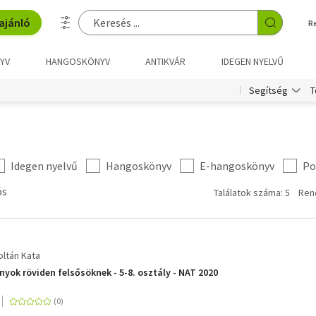
ajánló
R
YV
HANGOSKÖNYV
ANTIKVÁR
IDEGEN NYELVŰ
T
Segítség
Idegen nyelvű
Hangoskönyv
E-hangoskönyv
Po
ós
Találatok száma: 5
Ren
oltán Kata
yok röviden felsősöknek - 5-8. osztály - NAT 2020