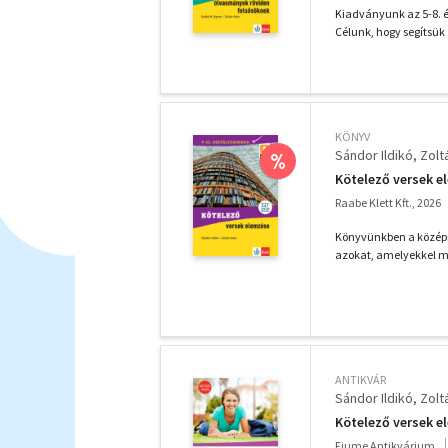
Kiadványunk az 5-8. 
Célunk, hogy segítsük 
KÖNYV
Sándor Ildikó
Zolt
%
Kötelező versek e
Raabe Klett Kft., 2026
Könyvünkben a középis
azokat, amelyekkel mi
ANTIKVÁR
Sándor Ildikó
Zolt
Kötelező versek e
Fiume Antikvárium