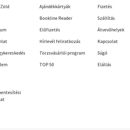
 Zöld
Ajándékkártyák
Fizetés
Bookline Reader
Szállítás
zum
Előfizetés
Átvevőhelyek
nlat
Hírlevél feliratkozás
Kapcsolat
ykereskedés
Törzsvásárlói program
Súgó
elem
TOP 50
Elállás
entesítési
zat