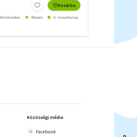
Kosárba
ítói készleten
98 pont
4 - 6 munkanap
Közösségi média
Facebook