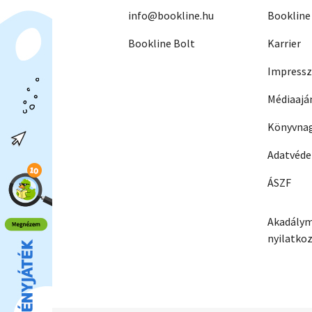
info@bookline.hu
Bookline
Bookline Bolt
Karrier
Impress
Médiaajá
Könyvnag
Adatvéd
ÁSZF
Akadálym
nyilatko