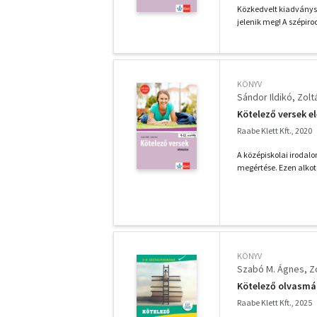
Közkedvelt kiadványs
jelenik meg! A szépir
KÖNYV
Sándor Ildikó
Zolt
Kötelező versek e
Raabe Klett Kft., 2020
A középiskolai irodalo
megértése. Ezen alkotá
KÖNYV
Szabó M. Ágnes
Z
Kötelező olvasmán
Raabe Klett Kft., 2025