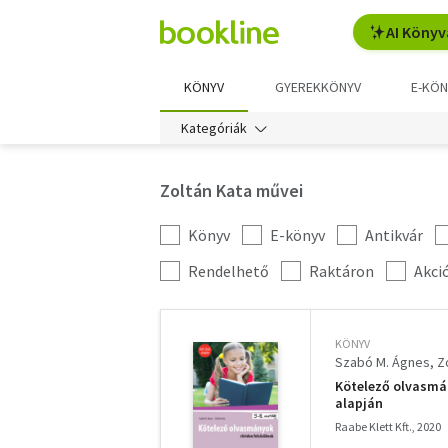
AI Könyv
KÖNYV
GYEREKKÖNYV
E-KÖN
Kategóriák
Zoltán Kata művei
Könyv
E-könyv
Antikvár
Kategória
szűrés
További
Rendelhető
Raktáron
Akci
szűrők
KÖNYV
Szabó M. Ágnes
Z
Kötelező olvasmán
alapján
Raabe Klett Kft., 2020