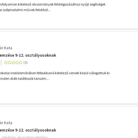
évfolyamon kötelező olvasmányok feldolgozásához nyújt segítséget.
a szépirodalmi művek felidézé...
án Kata
lemzése 9-12. osztályosoknak
kolai irodalomórákon felbukkanó kötelező versek közül válogattuk ki
nden diák találkozik tanulm...
án Kata
lemzése 9-12. osztályosoknak
hibátlan, olvasatlan példány