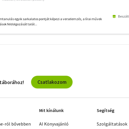
Beszáll
mtanulás egyik sarkalatos pontját képezi a verselemzés, a lírai művek
sok feldolgozását talál...
További
szűrők
Csatlakozom
 táborához!
Mit kínálunk
Segítség
ne-ról bővebben
AI Könyvajánló
Szolgáltatások