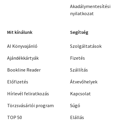
Akadálymentesítési
nyilatkozat
Mit kínálunk
Segítség
AI Könyvajánló
Szolgáltatások
Ajándékkártyák
Fizetés
Bookline Reader
Szállítás
Előfizetés
Átvevőhelyek
Hírlevél feliratkozás
Kapcsolat
Törzsvásárlói program
Súgó
TOP 50
Elállás