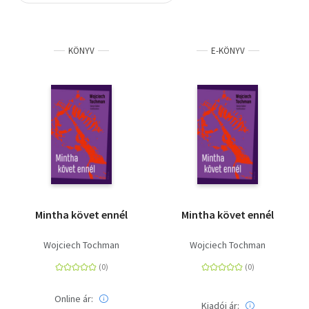
Szótár, nyelvkönyv
KÖNYV
E-KÖNYV
Tankönyv, segédkönyv
Társadalomtudomány
Természettudomány
Történelem
Vallás
Mintha követ ennél
Mintha követ ennél
Wojciech Tochman
Wojciech Tochman
Online ár:
Kiadói ár: