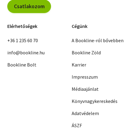
Csatlakozom
Elérhetőségek
Cégünk
+36 1 235 60 70
A Bookline-ról bővebben
info@bookline.hu
Bookline Zöld
Bookline Bolt
Karrier
Impresszum
Médiaajánlat
Könyvnagykereskedés
Adatvédelem
ÁSZF