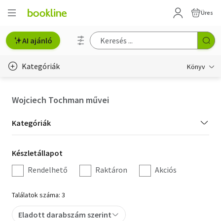
Üres
AI ajánló
Kategóriák
Könyv
Életmód, egészség
Wojciech Tochman művei
Erotika
Kategória
Kategóriák
Gyermek- és ifjúsági
szűrés
Készletállapot
Készletállapot
Hobbi, szabadidő
szűrés
Rendelhető
Raktáron
Akciós
Irodalom
Találatok száma: 3
Művészet
Eladott darabszám szerint
Szakkönyv