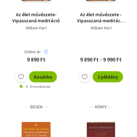
Az élet művészete-
Az élet művészete -
Vipasszaná meditáció
Vipasszaná meditáció
S. N. Goenka tanítása
William Hart
William Hart
alapján
Online ár:
9 890 Ft
9 890 Ft - 9 990 Ft
Kosárba
2 példány
4 - 6 munkanap
IDEGEN
KÖNYV