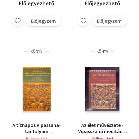
Előjegyezhető
Előjegyezhető
Előjegyzem
Előjegyzem
KÖNYV
KÖNYV
A tíznapos Vipassana-
Az élet művészete -
tanfolyam
Vipasszaná meditáció
előadásainak
S. N. Goenka tanítása
William Hart
William Hart