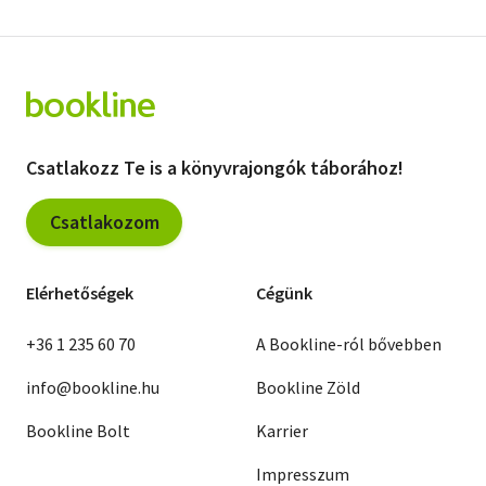
Csatlakozz Te is a könyvrajongók táborához!
Csatlakozom
Elérhetőségek
Cégünk
+36 1 235 60 70
A Bookline-ról bővebben
info@bookline.hu
Bookline Zöld
Bookline Bolt
Karrier
Impresszum