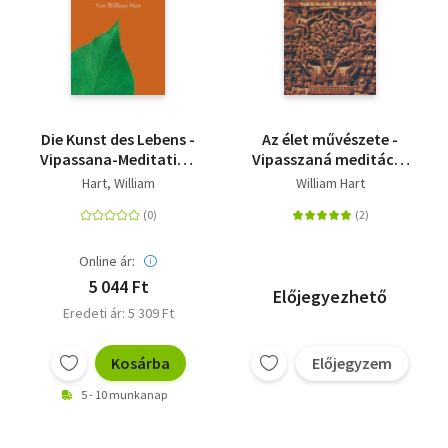
Die Kunst des Lebens -
Az élet művészete -
Vipassana-Meditation
Vipasszaná meditáció
nach S. N. Goenka
S.N. Goenka tanítása
Hart, William
William Hart
szerint
Online ár:
5 044 Ft
Előjegyezhető
Eredeti ár: 5 309 Ft
Kosárba
Előjegyzem
5 - 10 munkanap