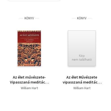
Szótár, nyelvkönyv
KÖNYV
KÖNYV
Tankönyv, segédkönyv
Társadalomtudomány
Természettudomány
Történelem
Vallás
Az élet művészete-
Az élet Művészete
Vipasszaná meditáció
vipasszaná meditáció
S. N. Goenka tanítása
Goenka tanítása
William Hart
William Hart
szerint
szerint