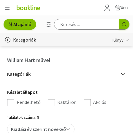
Üres
AI ajánló
Kategóriák
Könyv
Életmód, egészség
William Hart művei
Erotika
Kategória
Kategóriák
Gyermek- és ifjúsági
szűrés
Készletállapot
Készletállapot
Hobbi, szabadidő
szűrés
Rendelhető
Raktáron
Akciós
Irodalom
Találatok száma: 8
Művészet
Kiadási év szerint növekvő
Szakkönyv