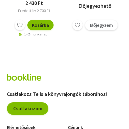
2 430 Ft
Előjegyezhető
Eredeti ár: 2 700 Ft
Kosárba
Előjegyzem
1 - 2 munkanap
Csatlakozz Te is a könyvrajongók táborához!
Csatlakozom
Elérhetőségek
Cégünk