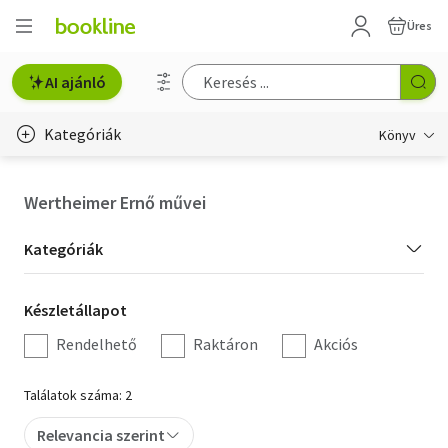
Üres
AI ajánló
Kategóriák
Könyv
Életmód, egészség
Wertheimer Ernő művei
Erotika
Kategória
Kategóriák
Gyermek- és ifjúsági
szűrés
Készletállapot
Készletállapot
Hobbi, szabadidő
szűrés
Rendelhető
Raktáron
Akciós
Irodalom
Találatok száma: 2
Művészet
Relevancia szerint
Szakkönyv