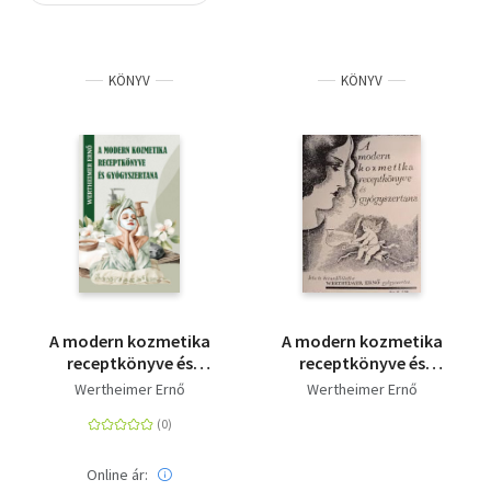
Szótár, nyelvkönyv
KÖNYV
KÖNYV
Tankönyv, segédkönyv
Társadalomtudomány
Természettudomány
Történelem
Vallás
A modern kozmetika
A modern kozmetika
receptkönyve és
receptkönyve és
gyógyszertana
gyógyszertana
Wertheimer Ernő
Wertheimer Ernő
Online ár: