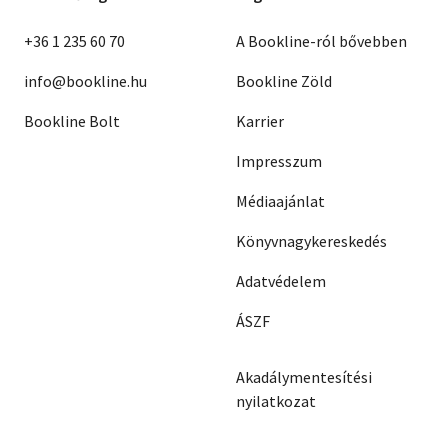
+36 1 235 60 70
A Bookline-ról bővebben
info@bookline.hu
Bookline Zöld
Bookline Bolt
Karrier
Impresszum
Médiaajánlat
Könyvnagykereskedés
Adatvédelem
ÁSZF
Akadálymentesítési
nyilatkozat