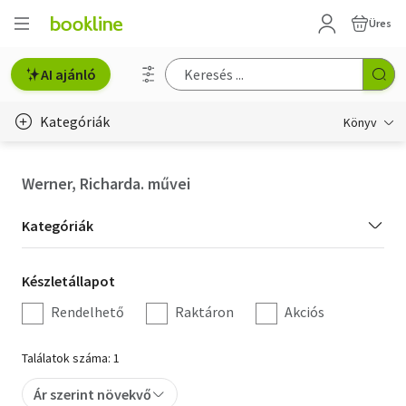
Üres
AI ajánló
Kategóriák
Könyv
Életmód, egészség
Werner, Richarda. művei
Erotika
Kategória
Kategóriák
Gyermek- és ifjúsági
szűrés
Készletállapot
Készletállapot
Hobbi, szabadidő
szűrés
Rendelhető
Raktáron
Akciós
Irodalom
Találatok száma: 1
Művészet
Ár szerint növekvő
Szakkönyv