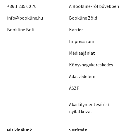
+36 1 235 60 70
A Bookline-ról bővebben
info@bookline.hu
Bookline Zöld
Bookline Bolt
Karrier
Impresszum
Médiaajánlat
Könyvnagykereskedés
Adatvédelem
ÁSZF
Akadálymentesítési
nyilatkozat
Mit kínálunk
Segítség