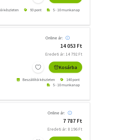
tói készleten
93 pont
5 - 10 munkanap
Online ár:
14 053 Ft
Eredeti ár: 14 792 Ft
Kosárba
Beszállítói készleten
140 pont
5 - 10 munkanap
Online ár:
7 787 Ft
Eredeti ár: 8 196 Ft