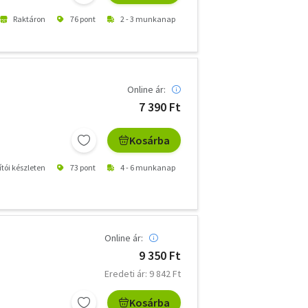
Raktáron
76 pont
2 - 3 munkanap
Online ár:
7 390 Ft
Kosárba
ítói készleten
73 pont
4 - 6 munkanap
Online ár:
9 350 Ft
Eredeti ár: 9 842 Ft
Kosárba