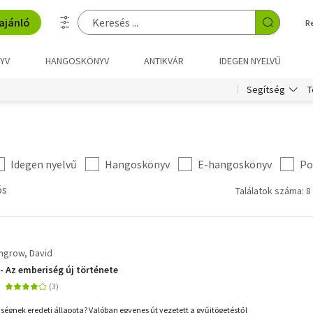
ajánló
R
YV
HANGOSKÖNYV
ANTIKVÁR
IDEGEN NYELVŰ
T
Segítség
Idegen nyelvű
Hangoskönyv
E-hangoskönyv
Po
ós
Találatok száma: 8
grow, David
- Az emberiség új története
ségnek eredeti állapota? Valóban egyenes út vezetett a gyűjtögetéstől