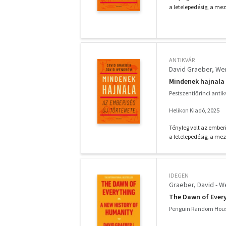
a letelepedésig, a me
ANTIKVÁR
David Graeber
Wen
Mindenek hajnala
Pestszentlőrinci anti
Helikon Kiadó, 2025
Tényleg volt az emberi
a letelepedésig, a me
IDEGEN
Graeber, David - 
The Dawn of Every
Penguin Random Hous