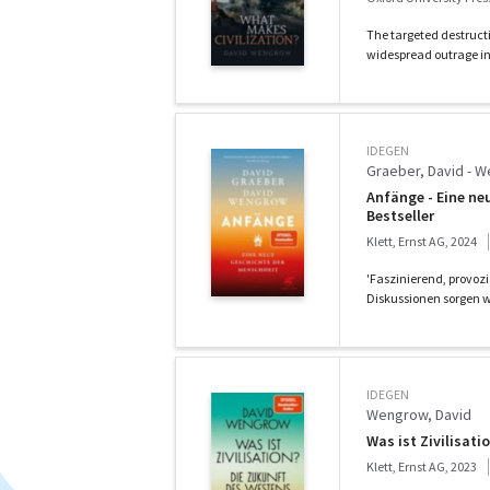
The targeted destruct
widespread outrage in 
IDEGEN
Graeber, David - 
Anfänge - Eine ne
Bestseller
Klett, Ernst AG, 2024
'Faszinierend, provo
Diskussionen sorgen wi
IDEGEN
Wengrow, David
Was ist Zivilisati
Klett, Ernst AG, 2023