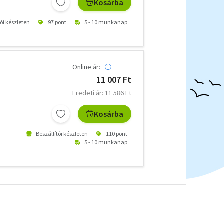
Kosárba
tói készleten
97 pont
5 - 10 munkanap
Online ár:
11 007 Ft
Eredeti ár: 11 586 Ft
Kosárba
Beszállítói készleten
110 pont
5 - 10 munkanap