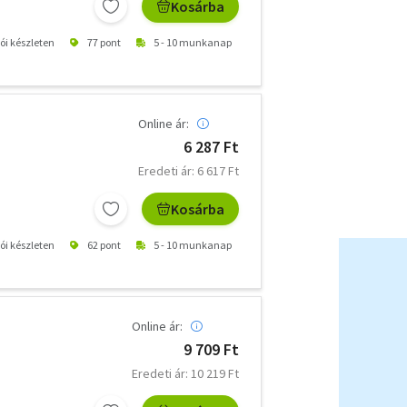
Kosárba
tói készleten
77 pont
5 - 10 munkanap
Online ár:
6 287 Ft
Eredeti ár: 6 617 Ft
Kosárba
tói készleten
62 pont
5 - 10 munkanap
Online ár:
9 709 Ft
Eredeti ár: 10 219 Ft