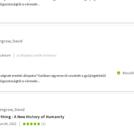
zőgazdaságtól a városoki...
grow, David
kvárium
jó állapotú antikvár könyv
Beszáll
ségnek eredeti állapota? Valóban egyenes út vezetett a gyűjtögetéstől
zőgazdaságtól a városoki...
Wengrow, David
thing - A New History of Humanity
e UK, 2022