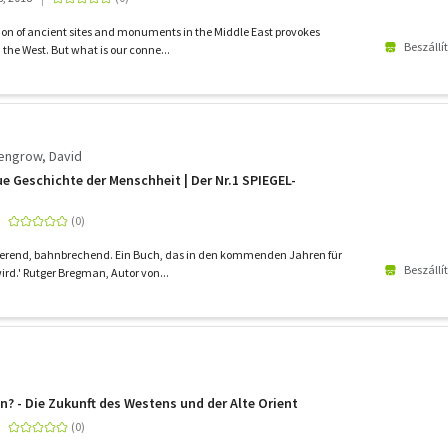
ion of ancient sites and monuments in the Middle East provokes
Beszállí
the West. But what is our conne...
Wengrow, David
ue Geschichte der Menschheit | Der Nr.1 SPIEGEL-
zierend, bahnbrechend. Ein Buch, das in den kommenden Jahren für
Beszállí
rd.' Rutger Bregman, Autor von...
on? - Die Zukunft des Westens und der Alte Orient