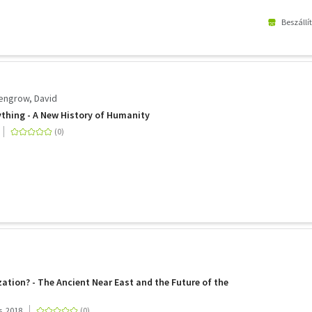
Beszállí
Wengrow, David
thing - A New History of Humanity
zation? - The Ancient Near East and the Future of the
s, 2018