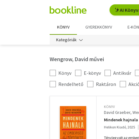
AI Könyv
KÖNYV
GYEREKKÖNYV
E-KÖN
Kategóriák
Wengrow, David művei
Könyv
E-könyv
Antikvár
Kategória
szűrés
További
Rendelhető
Raktáron
Akci
szűrők
KÖNYV
David Graeber
Wen
Mindenek hajnala 
Helikon Kiadó, 2025
Tényleg volt az emberi