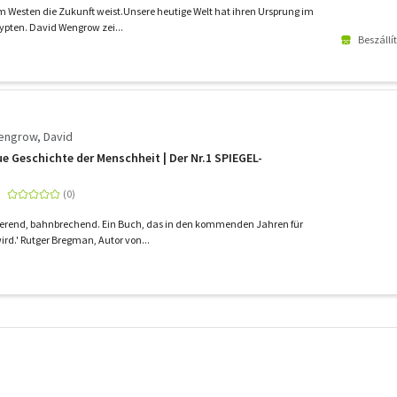
em Westen die Zukunft weist.Unsere heutige Welt hat ihren Ursprung im
gypten. David Wengrow zei...
Beszállí
Wengrow, David
ue Geschichte der Menschheit | Der Nr.1 SPIEGEL-
zierend, bahnbrechend. Ein Buch, das in den kommenden Jahren für
rd.' Rutger Bregman, Autor von...
További
szűrők