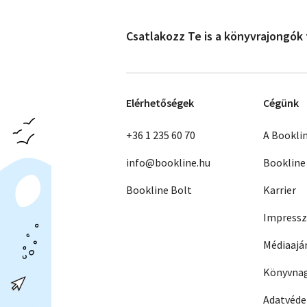
Csatlakozz Te is a könyvrajongók
Elérhetőségek
Cégünk
+36 1 235 60 70
A Bookli
info@bookline.hu
Bookline
Bookline Bolt
Karrier
Impress
Médiaajá
Könyvnag
Adatvéd