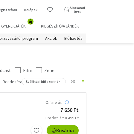
A kosarad
egisztrálok
Belépek
üres
új
GYEREKJÁTÉK
KIEGÉSZÍTŐ/AJÁNDÉK
örzsvásárlói program
Akciók
Előfizetés
dcast
Film
Zene
Rendezés:
Szállítási idő szerint
Online ár:
7 650 Ft
Eredeti ár: 8 499 Ft
Kosárba