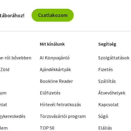
Csatlakozom
 táborához!
Mit kínálunk
Segítség
ne-ról bővebben
AI Könyvajánló
Szolgáltatások
 Zöld
Ajándékkártyák
Fizetés
Bookline Reader
Szállítás
zum
Előfizetés
Átvevőhelyek
nlat
Hírlevél feliratkozás
Kapcsolat
ykereskedés
Törzsvásárlói program
Súgó
elem
TOP 50
Elállás