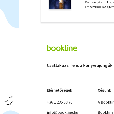
Deríts fényt a titokra
Emberek millióit ejtette
Csatlakozz Te is a könyvrajongók
Elérhetőségek
Cégünk
+36 1 235 60 70
A Bookli
info@bookline.hu
Bookline