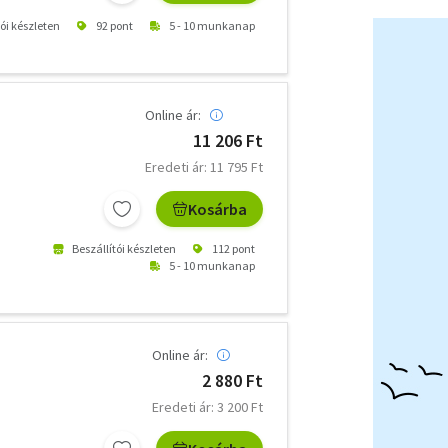
tói készleten
92 pont
5 - 10 munkanap
Online ár:
11 206 Ft
Eredeti ár: 11 795 Ft
Kosárba
Beszállítói készleten
112 pont
5 - 10 munkanap
Online ár:
2 880 Ft
Eredeti ár: 3 200 Ft