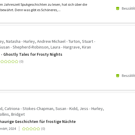
ten Jahreszeit Spukgeschichten zu lesen, hat sich über die
Beszállí
ewährt. Denn was gibt es Schöneres,...
ley, Natasha - Hurley, Andrew Michael - Turton, Stuart -
usan - Shepherd-Robinson, Laura - Hargrave, Kiran
Imogen Hermes - Ward, Catriona - Macneal, Elizabeth - Kidd,
 - Ghostly Tales for Frosty Nights
dget
Beszállí
rd, Catriona - Stokes-Chapman, Susan - Kidd, Jess - Hurley,
llins, Bridget
chaurige Geschichten für frostige Nächte
mbH, 2024