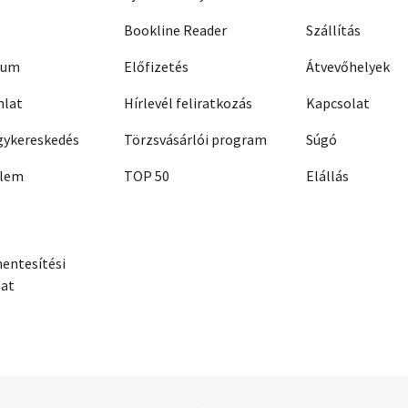
Bookline Reader
Szállítás
zum
Előfizetés
Átvevőhelyek
nlat
Hírlevél feliratkozás
Kapcsolat
ykereskedés
Törzsvásárlói program
Súgó
elem
TOP 50
Elállás
entesítési
zat