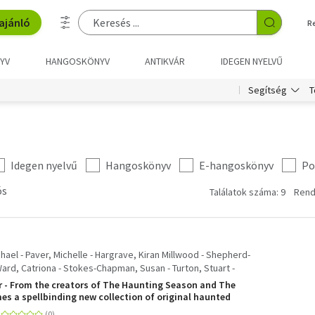
ajánló
R
YV
HANGOSKÖNYV
ANTIKVÁR
IDEGEN NYELVŰ
T
Segítség
Idegen nyelvű
Hangoskönyv
E-hangoskönyv
Po
ós
Találatok száma: 9
Rend
ael - Paver, Michelle - Hargrave, Kiran Millwood - Shepherd-
Ward, Catriona - Stokes-Chapman, Susan - Turton, Stuart -
- Halls, Stacey - Gowar, Imogen Hermes - Kidd, Jess -
 - From the creators of The Haunting Season and The
llins, Bridget
mes a spellbinding new collection of original haunted