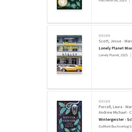
Hachette UK, 2025
IDEGEN
Scott, Jesse - Ward
Lonely Planet Mia
Lonely Planet, 2025
IDEGEN
Purcell, Laura - Wa
Andrew Michael - Co
Wintergeister - S
DuMont Buchverlag G