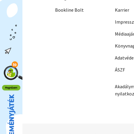
Bookline Bolt
Karrier
Impress
Médiaajá
Könyvnag
Adatvéd
ÁSZF
Akadálym
nyilatko