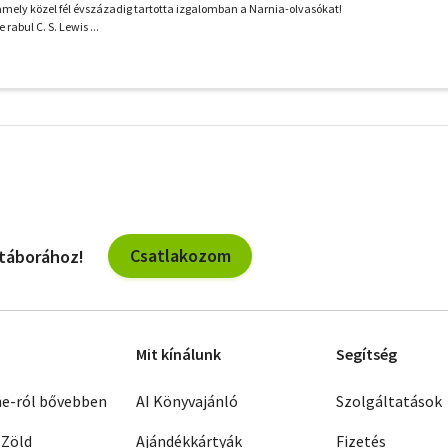
, amely közel fél évszázadig tartotta izgalomban a Narnia-olvasókat!
 rabul C. S. Lewis ...
További
szűrők
Csatlakozom
 táborához!
Mit kínálunk
Segítség
ne-ról bővebben
AI Könyvajánló
Szolgáltatások
 Zöld
Ajándékkártyák
Fizetés