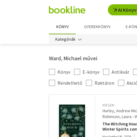
AI Könyv
KÖNYV
GYEREKKÖNYV
E-KÖN
Kategóriák
Ward, Michael művei
Könyv
E-könyv
Antikvár
Kategória
szűrés
További
Rendelhető
Raktáron
Akci
szűrők
IDEGEN
Hurley, Andrew Mich
Robinson, Laura - 
Macneal, Elizabeth 
The Witching Hour
Pulley, Natasha - Co
Winter Spirits co
tales
Hachette UK, 2026