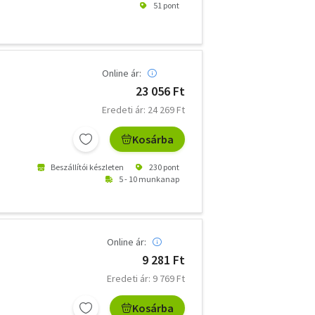
51 pont
Online ár:
23 056 Ft
Eredeti ár: 24 269 Ft
Kosárba
Beszállítói készleten
230 pont
5 - 10 munkanap
Online ár:
9 281 Ft
Eredeti ár: 9 769 Ft
Kosárba