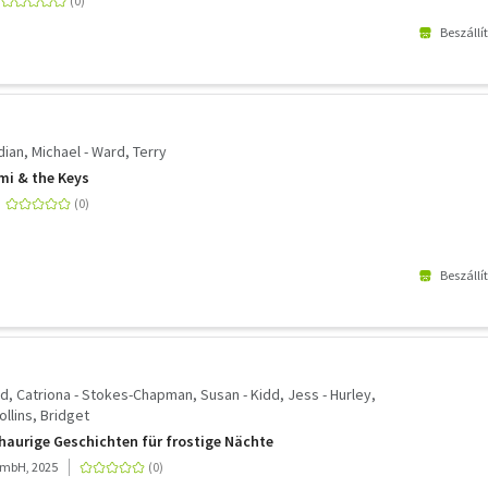
Beszállí
ian, Michael - Ward, Terry
mi & the Keys
Beszállí
rd, Catriona - Stokes-Chapman, Susan - Kidd, Jess - Hurley,
llins, Bridget
chaurige Geschichten für frostige Nächte
mbH, 2025