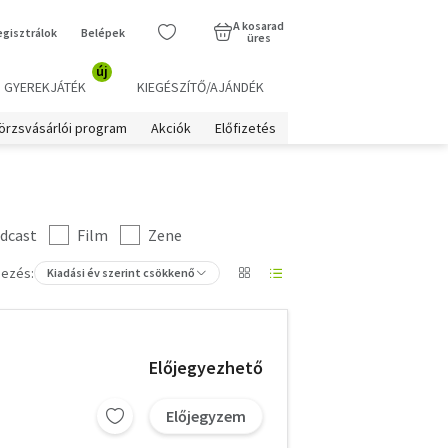
A kosarad
egisztrálok
Belépek
üres
új
GYEREKJÁTÉK
KIEGÉSZÍTŐ/AJÁNDÉK
örzsvásárlói program
Akciók
Előfizetés
dcast
Film
Zene
ezés:
Kiadási év szerint csökkenő
Előjegyezhető
Előjegyzem