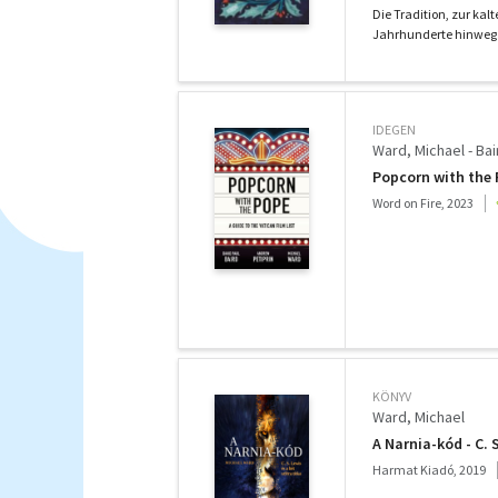
Die Tradition, zur kal
Jahrhunderte hinweg b
IDEGEN
Ward, Michael - Bai
Popcorn with the P
Word on Fire, 2023
KÖNYV
Ward, Michael
A Narnia-kód - C. 
Harmat Kiadó, 2019