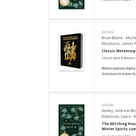
IDEGEN
Brian Blume - Michae
McLimore, James M. 
Classic Metamorp
Ulisses Spiel & Medien
Metamorphosis Alpha -
Schicksal im ersten Sci
IDEGEN
Hurley, Andrew Mich
Robinson, Laura - 
Macneal, Elizabeth 
The Witching Hour
Pulley, Natasha - Co
Winter Spirits co
tales