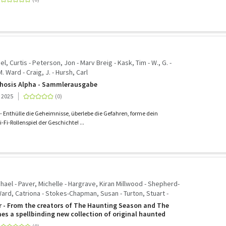
l, Curtis - Peterson, Jon - Marv Breig - Kask, Tim - W., G. -
Ward - Craig, J. - Hursh, Carl
hosis Alpha - Sammlerausgabe
, 2025
 Enthülle die Geheimnisse, überlebe die Gefahren, forme dein
-Fi-Rollenspiel der Geschichte! ...
ael - Paver, Michelle - Hargrave, Kiran Millwood - Shepherd-
Ward, Catriona - Stokes-Chapman, Susan - Turton, Stuart -
- Halls, Stacey - Gowar, Imogen Hermes - Kidd, Jess -
 - From the creators of The Haunting Season and The
llins, Bridget
mes a spellbinding new collection of original haunted