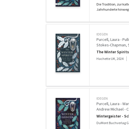
Die Tradition, zur kal
Jahrhunderte hinweg b
IDEGEN
Purcell, Laura - Pul
Stokes-Chapman, S
Millwood - Gowar, 
The Winter Spirits
Jess - Collins, Bri
Hachette UK, 2024
IDEGEN
Purcell, Laura - Wa
Andrew Michael - Co
Wintergeister - S
DuMont Buchverlag G