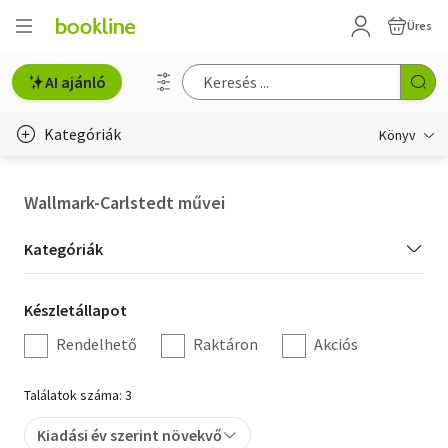
Üres
AI ajánló
Kategóriák
Könyv
Életmód, egészség
Wallmark-Carlstedt művei
Erotika
Kategória
Kategóriák
Gyermek- és ifjúsági
szűrés
Készletállapot
Készletállapot
Hobbi, szabadidő
szűrés
Rendelhető
Raktáron
Akciós
Irodalom
Találatok száma: 3
Művészet
Kiadási év szerint növekvő
Szakkönyv