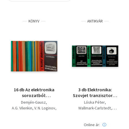
Szótár, nyelvkönyv
KÖNYV
ANTIKVÁR
Tankönyv, segédkönyv
Társadalomtudomány
Természettudomány
Történelem
Vallás
16 db Az elektronika
3 db Elektronika:
sorozatból:
Szovjet tranzisztoros
Elektronika-Hobby '80,
tv-készülékek
Demjén-Gausz
Lóska Péter
Feszültségstabilizálás,
javítása, Térvezérlésű
A.G. Vilenkin
V. N. Loginov
Wallmark-Carlstedt
Mechanikai
tranzisztorok
K.K. Tücsino
Garai Barnabás
Mennyiségek
integrált
Bencze Tibor László
Elektromos mérése,
áramkörökben, Az
Online ár:
A.B. Gorgyin
Lóska Péter