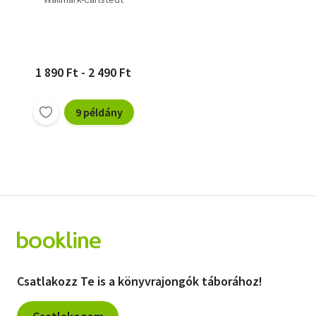
áramkörökben
1 890 Ft - 2 490 Ft
9 példány
Csatlakozz Te is a könyvrajongók táborához!