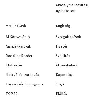
Akadálymentesítési
nyilatkozat
Mit kínálunk
Segítség
AI Könyvajánló
Szolgáltatások
Ajándékkártyák
Fizetés
Bookline Reader
Szállítás
Előfizetés
Átvevőhelyek
Hírlevél feliratkozás
Kapcsolat
Törzsvásárlói program
Súgó
TOP 50
Elállás