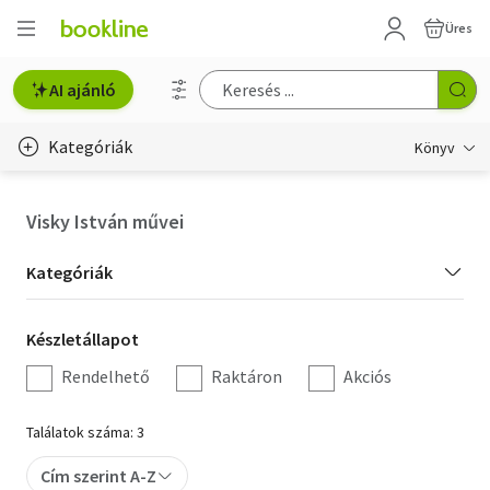
Üres
AI ajánló
Kategóriák
Könyv
Életmód, egészség
Visky István művei
Erotika
Kategória
Kategóriák
Gyermek- és ifjúsági
szűrés
Készletállapot
Készletállapot
Hobbi, szabadidő
szűrés
Rendelhető
Raktáron
Akciós
Irodalom
Találatok száma: 3
Művészet
Cím szerint A-Z
Szakkönyv