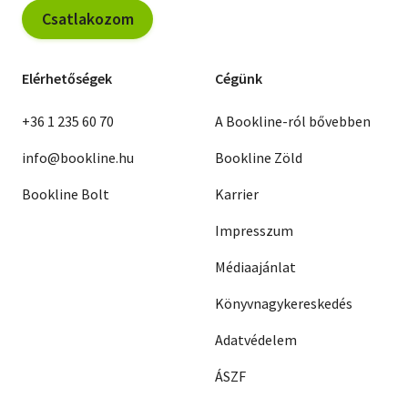
Csatlakozom
Elérhetőségek
Cégünk
+36 1 235 60 70
A Bookline-ról bővebben
info@bookline.hu
Bookline Zöld
Bookline Bolt
Karrier
Impresszum
Médiaajánlat
Könyvnagykereskedés
Adatvédelem
ÁSZF