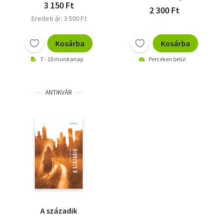
3 150 Ft
2 300 Ft
Eredeti ár: 3 500 Ft
Kosárba
Kosárba
7 - 10 munkanap
Perceken belül
ANTIKVÁR
A századik