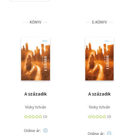
Szótár, nyelvkönyv
KÖNYV
E-KÖNYV
Tankönyv, segédkönyv
Társadalomtudomány
Természettudomány
Történelem
Vallás
A századik
A századik
Visky István
Visky István
Online ár:
Online ár: