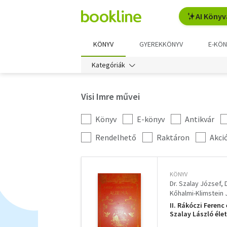
AI Könyv
KÖNYV
GYEREKKÖNYV
E-KÖN
Kategóriák
Visi Imre művei
Könyv
E-könyv
Antikvár
Kategória
szűrés
További
Rendelhető
Raktáron
Akci
szűrők
KÖNYV
Dr. Szalay József
Kőhalmi-Klimstein 
II. Rákóczi Ferenc
Szalay László éle
Tisza Kálmán polit