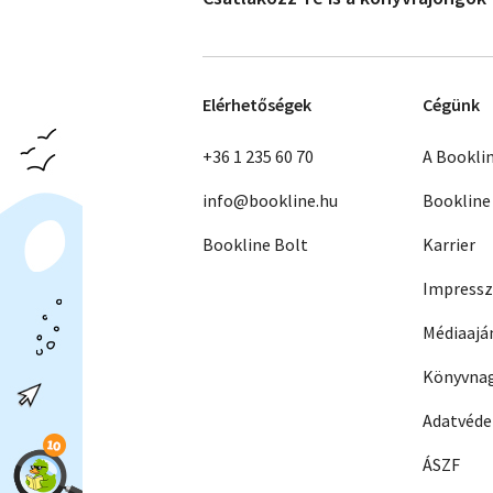
Elérhetőségek
Cégünk
+36 1 235 60 70
A Bookli
info@bookline.hu
Bookline
Bookline Bolt
Karrier
Impress
Médiaajá
Könyvnag
Adatvéd
ÁSZF