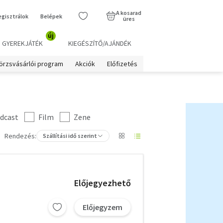
A kosarad
egisztrálok
Belépek
üres
új
GYEREKJÁTÉK
KIEGÉSZÍTŐ/AJÁNDÉK
örzsvásárlói program
Akciók
Előfizetés
dcast
Film
Zene
Rendezés:
Szállítási idő szerint
Előjegyezhető
Előjegyzem