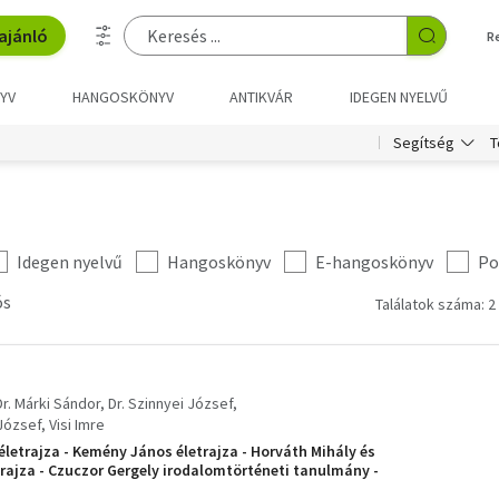
ajánló
R
YV
HANGOSKÖNYV
ANTIKVÁR
IDEGEN NYELVŰ
T
Segítség
Idegen nyelvű
Hangoskönyv
E-hangoskönyv
Po
ós
Találatok száma: 2
Dr. Márki Sándor
Dr. Szinnyei József
József
Visi Imre
 életrajza - Kemény János életrajza - Horváth Mihály és
trajza - Czuczor Gergely irodalomtörténeti tanulmány -
ikai jellemrajz