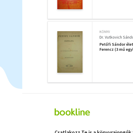
KÖNYV
Dr. Vutkovich Sánd
Petőfi Sándor élet
Ferencz (3 mű egy
Csatlakozz Te is a könyvrajongók