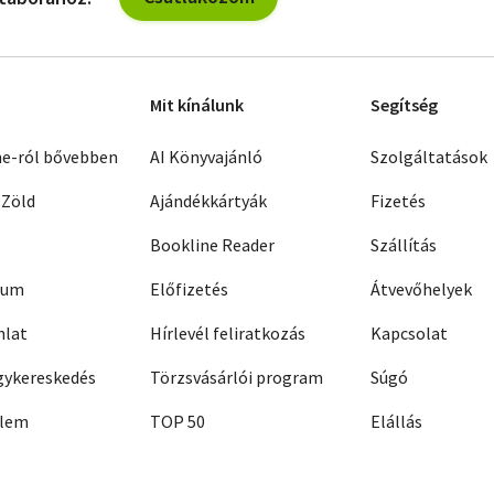
Mit kínálunk
Segítség
ne-ról bővebben
AI Könyvajánló
Szolgáltatások
 Zöld
Ajándékkártyák
Fizetés
Bookline Reader
Szállítás
zum
Előfizetés
Átvevőhelyek
nlat
Hírlevél feliratkozás
Kapcsolat
ykereskedés
Törzsvásárlói program
Súgó
elem
TOP 50
Elállás