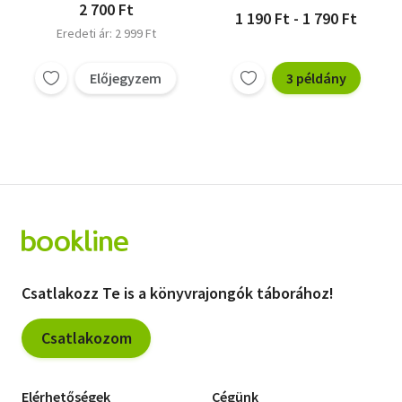
Petru Cimpoesu
Petru Cimpoesu
2 700 Ft
1 190 Ft - 1 790 Ft
Marineasa, Viorel
Marineasa, Viorel
Eredeti ár: 2 999 Ft
Előjegyzem
3 példány
Csatlakozz Te is a könyvrajongók táborához!
Csatlakozom
Elérhetőségek
Cégünk