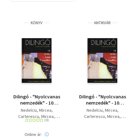
Szótár, nyelvkönyv
KÖNYV
ANTIKVÁR
Tankönyv, segédkönyv
Társadalomtudomány
Természettudomány
Történelem
Vallás
Dilingó - "Nyolcvanas
Dilingó - "Nyolcvanas
nemzedék" - 10
nemzedék" - 10
kortárs román
kortárs román
Nedelciu, Mircea
Nedelciu, Mircea
novellista
novellista
Carterescu, Mircea
Carterescu, Mircea
Grosan, Ioan
Pora, Mircea
Grosan, Ioan
Pora, Mircea
Vighi, Daniel
Vighi, Daniel
Online ár:
Vlad, Alexandru
Vlad, Alexandru