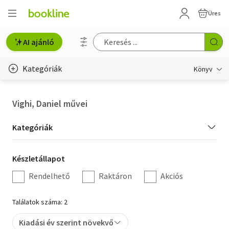
Üres
AI ajánló
Kategóriák
Könyv
Életmód, egészség
Vighi, Daniel művei
Erotika
Kategória
Kategóriák
Gyermek- és ifjúsági
szűrés
Készletállapot
Készletállapot
Hobbi, szabadidő
szűrés
Rendelhető
Raktáron
Akciós
Irodalom
Találatok száma: 2
Művészet
Kiadási év szerint növekvő
Szakkönyv