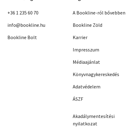
+36 1 235 60 70
A Bookline-ról bővebben
info@bookline.hu
Bookline Zöld
Bookline Bolt
Karrier
Impresszum
Médiaajánlat
Könyvnagykereskedés
Adatvédelem
ÁSZF
Akadálymentesítési
nyilatkozat