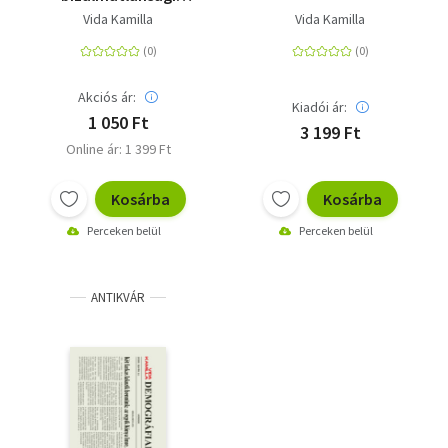
indítvány
Vida Kamilla
Vida Kamilla
Akciós ár:
Kiadói ár:
1 050 Ft
3 199 Ft
Online ár: 1 399 Ft
Kosárba
Kosárba
Perceken belül
Perceken belül
ANTIKVÁR