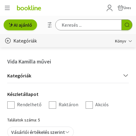
Üres
AI ajánló
Kategóriák
Könyv
Életmód, egészség
Vida Kamilla művei
Erotika
Kategória
Kategóriák
Gyermek- és ifjúsági
szűrés
Készletállapot
Készletállapot
Hobbi, szabadidő
szűrés
Rendelhető
Raktáron
Akciós
Irodalom
Találatok száma: 5
Művészet
Vásárlói értékelés szerint
Szakkönyv