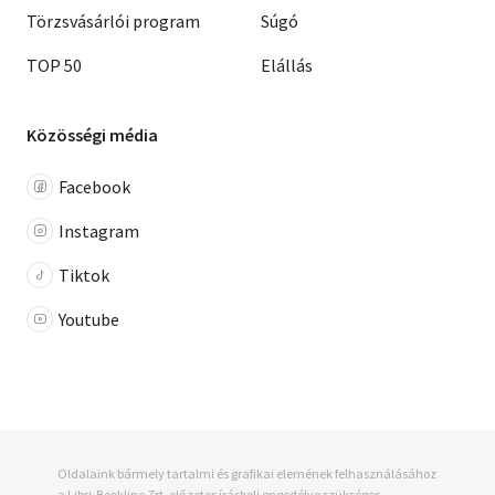
Törzsvásárlói program
Súgó
TOP 50
Elállás
Közösségi média
Facebook
Instagram
Tiktok
Youtube
Oldalaink bármely tartalmi és grafikai elemének felhasználásához
a Libri-Bookline Zrt. előzetes írásbeli engedélye szükséges.