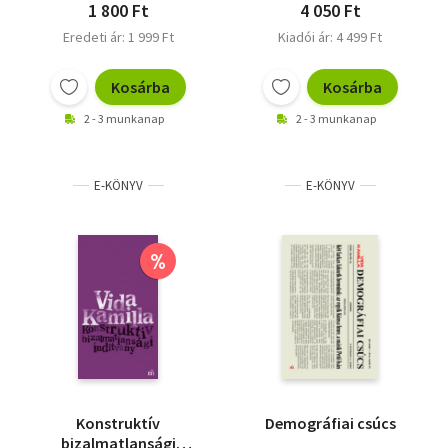
1 800 Ft
4 050 Ft
Eredeti ár: 1 999 Ft
Kiadói ár: 4 499 Ft
Kosárba
Kosárba
2 - 3 munkanap
2 - 3 munkanap
E-KÖNYV
E-KÖNYV
%
Konstruktív
Demográfiai csúcs
bizalmatlansági