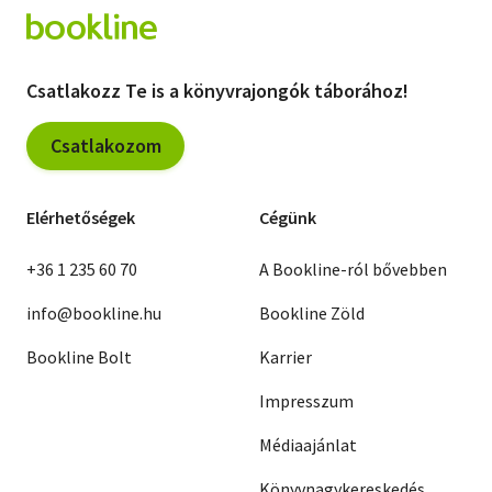
Csatlakozz Te is a könyvrajongók táborához!
Csatlakozom
Elérhetőségek
Cégünk
+36 1 235 60 70
A Bookline-ról bővebben
info@bookline.hu
Bookline Zöld
Bookline Bolt
Karrier
Impresszum
Médiaajánlat
Könyvnagykereskedés