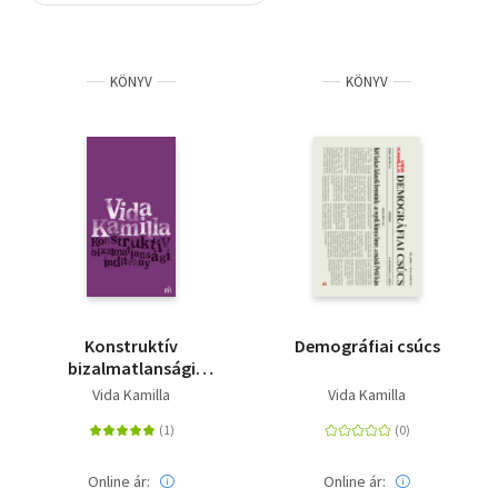
Szótár, nyelvkönyv
KÖNYV
KÖNYV
Tankönyv, segédkönyv
Társadalomtudomány
Természettudomány
Történelem
Vallás
Konstruktív
Demográfiai csúcs
bizalmatlansági
indítvány
Vida Kamilla
Vida Kamilla
Online ár:
Online ár: