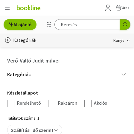
Üres
AI ajánló
Kategóriák
Könyv
Életmód, egészség
Verő-Valló Judit művei
Erotika
Kategória
Kategóriák
Gyermek- és ifjúsági
szűrés
Készletállapot
Készletállapot
Hobbi, szabadidő
szűrés
Rendelhető
Raktáron
Akciós
Irodalom
Találatok száma: 1
Művészet
Szállítási idő szerint
Szakkönyv