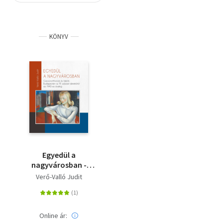
Szótár, nyelvkönyv
KÖNYV
Tankönyv, segédkönyv
Társadalomtudomány
Természettudomány
Történelem
Vallás
Egyedül a
nagyvárosban -
Garzonotthonok és
Verő-Valló Judit
lakóik Budapesten a
19. század derekától
az 1940-es évekig
Online ár: