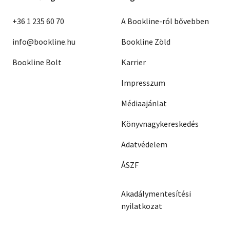
+36 1 235 60 70
A Bookline-ról bővebben
info@bookline.hu
Bookline Zöld
Bookline Bolt
Karrier
Impresszum
Médiaajánlat
Könyvnagykereskedés
Adatvédelem
ÁSZF
Akadálymentesítési
nyilatkozat