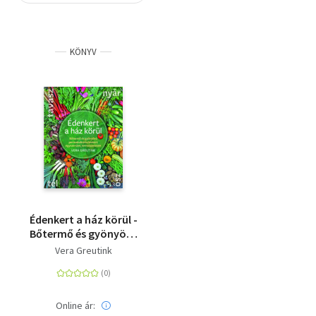
Szótár, nyelvkönyv
KÖNYV
Tankönyv, segédkönyv
Társadalomtudomány
Természettudomány
Történelem
Vallás
Édenkert a ház körül -
Bőtermő és gyönyörű
permakultúrás biokert
Vera Greutink
egyszerűen,
természetesen
Online ár: