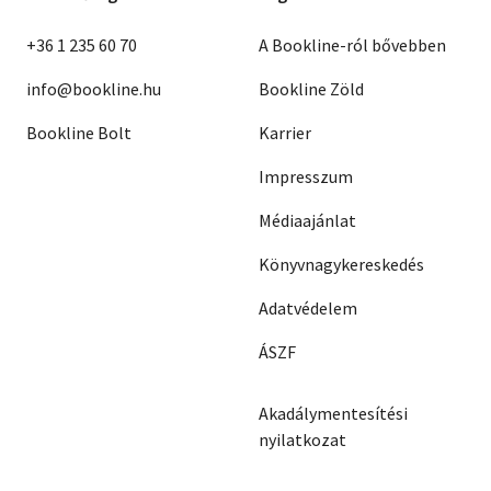
+36 1 235 60 70
A Bookline-ról bővebben
info@bookline.hu
Bookline Zöld
Bookline Bolt
Karrier
Impresszum
Médiaajánlat
Könyvnagykereskedés
Adatvédelem
ÁSZF
Akadálymentesítési
nyilatkozat