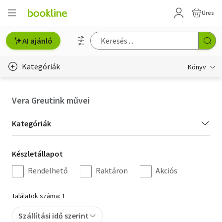
Üres
AI ajánló
Kategóriák
Könyv
Életmód, egészség
Vera Greutink művei
Erotika
Kategória
Kategóriák
Gyermek- és ifjúsági
szűrés
Készletállapot
Készletállapot
Hobbi, szabadidő
szűrés
Rendelhető
Raktáron
Akciós
Irodalom
Találatok száma: 1
Művészet
Szállítási idő szerint
Szakkönyv