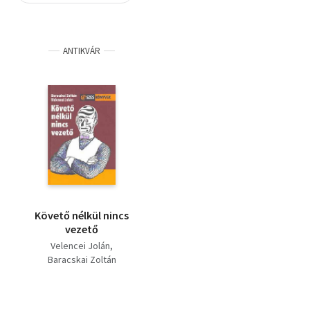
Szótár, nyelvkönyv
ANTIKVÁR
Tankönyv, segédkönyv
Társadalomtudomány
Természettudomány
Történelem
Vallás
Követő nélkül nincs
vezető
Velencei Jolán
Baracskai Zoltán