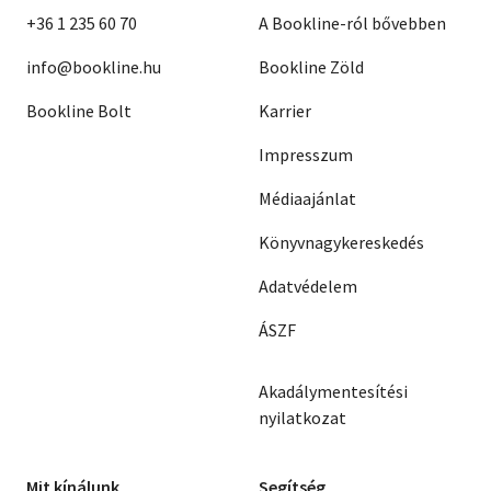
+36 1 235 60 70
A Bookline-ról bővebben
info@bookline.hu
Bookline Zöld
Bookline Bolt
Karrier
Impresszum
Médiaajánlat
Könyvnagykereskedés
Adatvédelem
ÁSZF
Akadálymentesítési
nyilatkozat
Mit kínálunk
Segítség