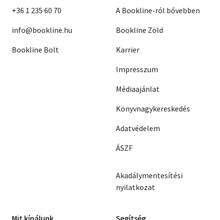
+36 1 235 60 70
A Bookline-ról bővebben
info@bookline.hu
Bookline Zöld
Bookline Bolt
Karrier
Impresszum
Médiaajánlat
Könyvnagykereskedés
Adatvédelem
ÁSZF
Akadálymentesítési
nyilatkozat
Mit kínálunk
Segítség