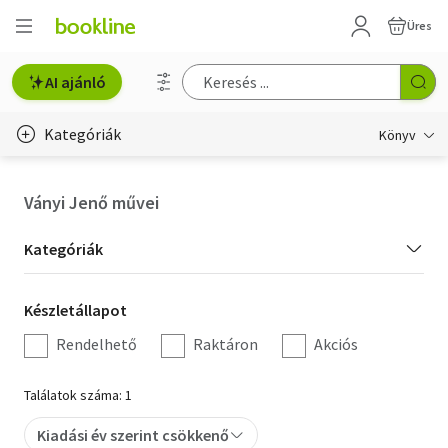
Üres
AI ajánló
Kategóriák
Könyv
Életmód, egészség
Ványi Jenő művei
Erotika
Kategória
Kategóriák
Gyermek- és ifjúsági
szűrés
Készletállapot
Készletállapot
Hobbi, szabadidő
szűrés
Rendelhető
Raktáron
Akciós
Irodalom
Találatok száma: 1
Művészet
Kiadási év szerint csökkenő
Szakkönyv