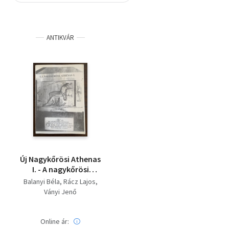
Szótár, nyelvkönyv
ANTIKVÁR
Tankönyv, segédkönyv
Társadalomtudomány
Természettudomány
Történelem
Vallás
Új Nagykőrösi Athenas
I. - A nagykőrösi
temetőkben nyugvó
Balanyi Béla
Rácz Lajos
híres emberek
Ványi Jenő
Online ár: