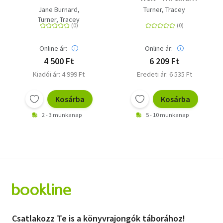
wunderbar
Jane Burnard
Turner, Tracey
verschieden -
Turner, Tracey
Sachbilderbuch ab 5
Jahren
Online ár:
Online ár:
4 500 Ft
6 209 Ft
Kiadói ár: 4 999 Ft
Eredeti ár: 6 535 Ft
Kosárba
Kosárba
2 - 3 munkanap
5 - 10 munkanap
Csatlakozz Te is a könyvrajongók táborához!