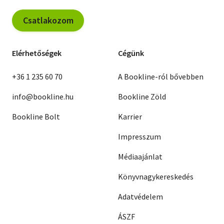
Csatlakozom
Elérhetőségek
Cégünk
+36 1 235 60 70
A Bookline-ról bővebben
info@bookline.hu
Bookline Zöld
Bookline Bolt
Karrier
Impresszum
Médiaajánlat
Könyvnagykereskedés
Adatvédelem
ÁSZF