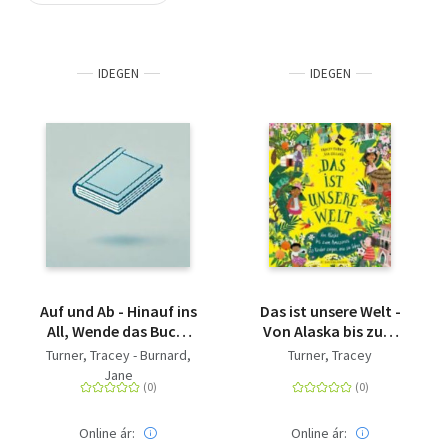
Szótár, nyelvkönyv
IDEGEN
IDEGEN
Tankönyv, segédkönyv
Társadalomtudomány
Természettudomány
Történelem
Vallás
Auf und Ab - Hinauf ins
Das ist unsere Welt -
All, Wende das Buch,
Von Alaska bis zum
Hinab zum Erdkern
Amazonas - 20 Kinder
Turner, Tracey - Burnard,
Turner, Tracey
zeigen, wie sie leben
Jane
Online ár:
Online ár: