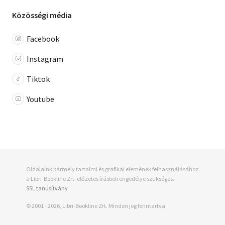
Közösségi média
Facebook
Instagram
Tiktok
Youtube
Oldalaink bármely tartalmi és grafikai elemének felhasználásához
a Libri-Bookline Zrt. előzetes írásbeli engedélye szükséges.
SSL tanúsítvány
© 2001 - 2026, Libri-Bookline Zrt. Minden jog fenntartva.