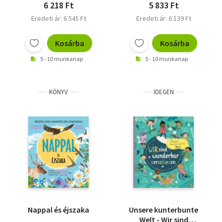
6 218 Ft
5 833 Ft
Eredeti ár: 6 545 Ft
Eredeti ár: 6 139 Ft
Kosárba
Kosárba
5 - 10 munkanap
5 - 10 munkanap
KÖNYV
IDEGEN
Nappal és éjszaka
Unsere kunterbunte
Welt - Wir sind