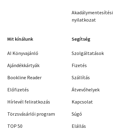
Akadálymentesítési
nyilatkozat
Mit kínálunk
Segítség
AI Könyvajánló
Szolgáltatások
Ajándékkártyák
Fizetés
Bookline Reader
Szállítás
Előfizetés
Átvevőhelyek
Hírlevél feliratkozás
Kapcsolat
Törzsvásárlói program
Súgó
TOP 50
Elállás