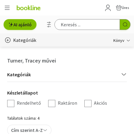
Üres
AI ajánló
Kategóriák
Könyv
Életmód, egészség
Turner, Tracey művei
Erotika
Kategória
Kategóriák
Gyermek- és ifjúsági
szűrés
Készletállapot
Készletállapot
Hobbi, szabadidő
szűrés
Rendelhető
Raktáron
Akciós
Irodalom
Találatok száma: 4
Művészet
Cím szerint A-Z
Szakkönyv