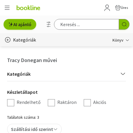
Üres
AI ajánló
Kategóriák
Könyv
Életmód, egészség
Tracy Donegan művei
Erotika
Kategória
Kategóriák
Gyermek- és ifjúsági
szűrés
Készletállapot
Készletállapot
Hobbi, szabadidő
szűrés
Rendelhető
Raktáron
Akciós
Irodalom
Találatok száma: 3
Művészet
Szállítási idő szerint
Szakkönyv