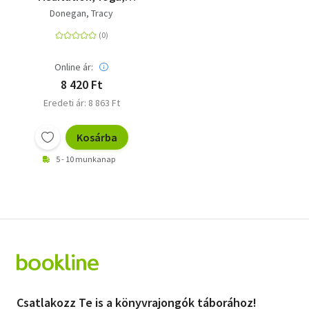
Hypnobirthing,
Donegan, Tracy
Natural Remedies and
Nutrition - Trimester
by Trimester
Online ár:
8 420 Ft
Eredeti ár: 8 863 Ft
Kosárba
5 - 10 munkanap
Csatlakozz Te is a könyvrajongók táborához!