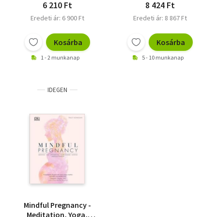
trimeszterre
6 210 Ft
8 424 Ft
Eredeti ár: 6 900 Ft
Eredeti ár: 8 867 Ft
Kosárba
Kosárba
1 - 2 munkanap
5 - 10 munkanap
IDEGEN
Mindful Pregnancy -
Meditation, Yoga,