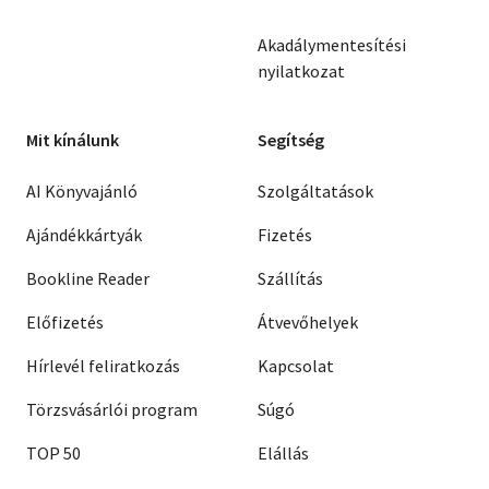
Akadálymentesítési
nyilatkozat
Mit kínálunk
Segítség
AI Könyvajánló
Szolgáltatások
Ajándékkártyák
Fizetés
Bookline Reader
Szállítás
Előfizetés
Átvevőhelyek
Hírlevél feliratkozás
Kapcsolat
Törzsvásárlói program
Súgó
TOP 50
Elállás