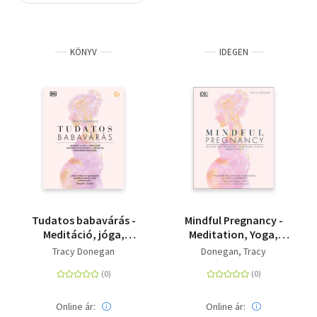
Szótár, nyelvkönyv
KÖNYV
IDEGEN
Tankönyv, segédkönyv
Társadalomtudomány
Természettudomány
Történelem
Vallás
Tudatos babavárás -
Mindful Pregnancy -
Meditáció, jóga,
Meditation, Yoga,
hipnoszülés,
Hypnobirthing,
Tracy Donegan
Donegan, Tracy
természetes
Natural Remedies and
gyógymódok,
Nutrition
táplálkozás
trimeszterről
Online ár:
Online ár: