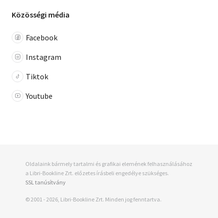
Közösségi média
Facebook
Instagram
Tiktok
Youtube
Oldalaink bármely tartalmi és grafikai elemének felhasználásához
a Libri-Bookline Zrt. előzetes írásbeli engedélye szükséges.
SSL tanúsítvány
© 2001 - 2026, Libri-Bookline Zrt. Minden jog fenntartva.