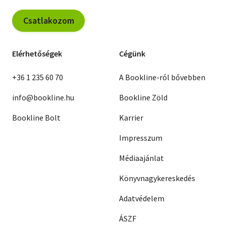
Csatlakozom
Elérhetőségek
Cégünk
+36 1 235 60 70
A Bookline-ról bővebben
info@bookline.hu
Bookline Zöld
Bookline Bolt
Karrier
Impresszum
Médiaajánlat
Könyvnagykereskedés
Adatvédelem
ÁSZF