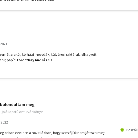
 2021
emétlerakói, kórházi mosodák, külvárosi raktárak, elhagyott
apír, papír:
Toroczkay András
els...
 bolondultam meg
jó állapotú antikvár könyv
, 2022
Beszáll
legjobban ezekben a novellákban, hogy szerzőjük nem játssza meg