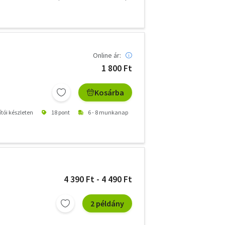
Online ár:
1 800 Ft
Kosárba
ítói készleten
18 pont
6 - 8 munkanap
4 390 Ft - 4 490 Ft
2 példány