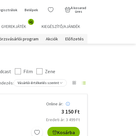
A kosarad
egisztrálok
Belépek
üres
új
GYEREKJÁTÉK
KIEGÉSZÍTŐ/AJÁNDÉK
örzsvásárlói program
Akciók
Előfizetés
dcast
Film
Zene
ndezés:
Vásárlói értékelés szerint
Online ár:
3 150 Ft
Eredeti ár: 3 499 Ft
Kosárba