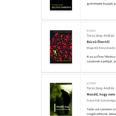
gyártelepek és papír, p
KÖNYV
Toroczkay András
Búcsú Éhestől
Magvető Könyvkiadó,
Ki ez az Éhes? Mintha
valakinek a pofáját, a
KÖNYV
Toroczkay András
Mondd, hogy nem
Fiatal Írók Szövetsége
Talán azt szeretem a 
magát előttünk. Akkor 