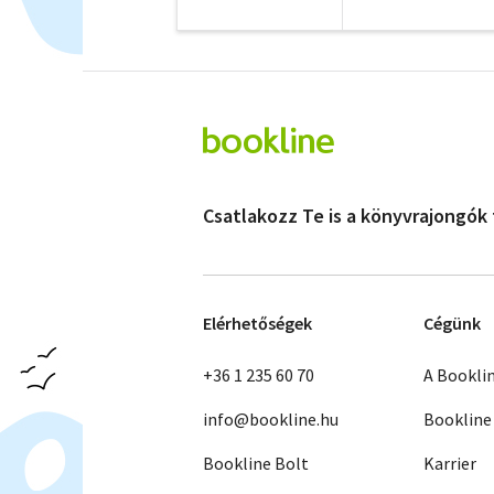
Csatlakozz Te is a könyvrajongók
Elérhetőségek
Cégünk
+36 1 235 60 70
A Bookli
info@bookline.hu
Bookline
Bookline Bolt
Karrier