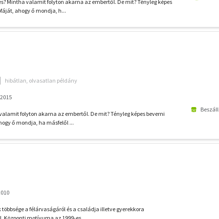
hes? Mintha valamit folyton akarna az embertől. De mit? Tényleg képes
fáját, ahogy ő mondja, h...
hibátlan, olvasatlan példány
 2015
Beszáll
 valamit folyton akarna az embertől. De mit? Tényleg képes beverni
hogy ő mondja, ha másfelől ...
2010
ek többsége a félárvaságáról és a családja illetve gyerekkora
ól. Központi motívuma az 1999-es...