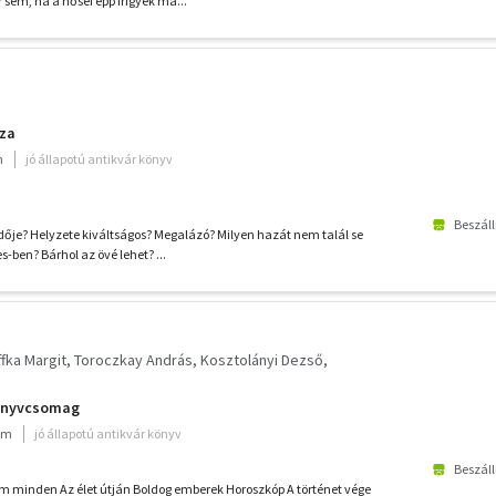
sem, ha a hősei épp irigyek má...
aza
m
jó állapotú antikvár könyv
Beszáll
edője? Helyzete kiváltságos? Megalázó? Milyen hazát nem talál se
s-ben? Bárhol az övé lehet? ...
fka Margit
Toroczkay András
Kosztolányi Dezső
könyvcsomag
ium
jó állapotú antikvár könyv
Beszáll
 minden Az élet útján Boldog emberek Horoszkóp A történet vége