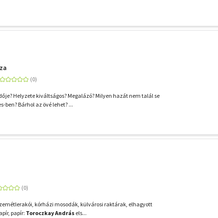
aza
edője? Helyzete kiváltságos? Megalázó? Milyen hazát nem talál se
s-ben? Bárhol az övé lehet? ...
emétlerakói, kórházi mosodák, külvárosi raktárak, elhagyott
apír, papír:
Toroczkay András
els...