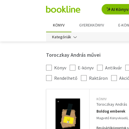
AI Könyv
KÖNYV
GYEREKKÖNYV
E-KÖN
Kategóriák
Toroczkay András művei
Könyv
E-könyv
Antikvár
Kategória
szűrés
További
Rendelhető
Raktáron
Akci
szűrők
KÖNYV
Toroczkay András
Boldog emberek
Magvető Könyvkiadó,
Bevásárlóközpontok sz