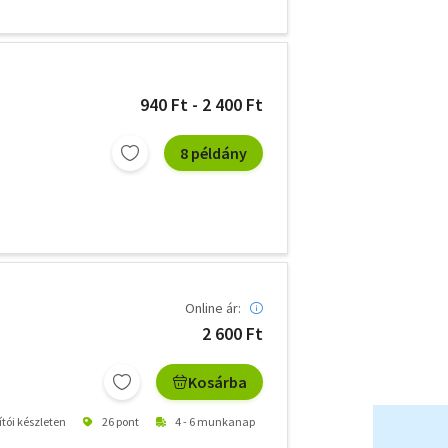
940 Ft - 2 400 Ft
8 példány
Online ár:
2 600 Ft
Kosárba
ítói készleten
26 pont
4 - 6 munkanap