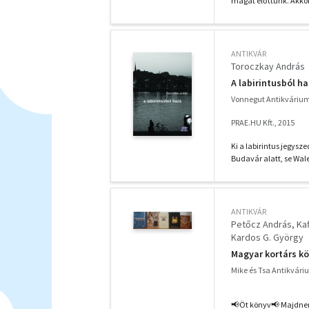
magát előttünk. Akkor 
ANTIKVÁR
Toroczkay András
A labirintusból h
Vonnegut Antikváriu
PRAE.HU Kft., 2015
Ki a labirintus jegysz
Budavár alatt, se Wale
ANTIKVÁR
Petőcz András
Kaf
Kardos G. György
Magyar kortárs 
Mike és Tsa Antikvár
📢Öt könyv📢 Majdnem