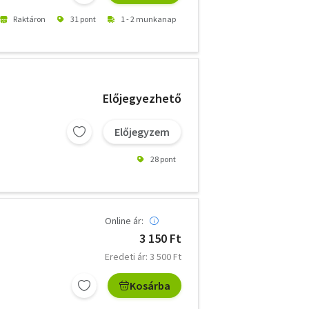
Raktáron
31 pont
1 - 2 munkanap
Előjegyezhető
Előjegyzem
28 pont
Online ár:
3 150 Ft
Eredeti ár: 3 500 Ft
Kosárba