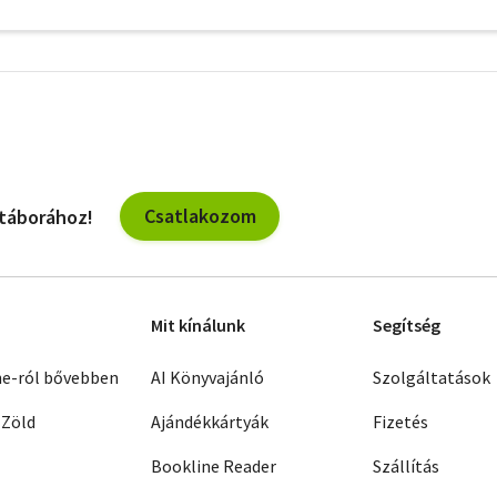
További
szűrők
Csatlakozom
 táborához!
Mit kínálunk
Segítség
ne-ról bővebben
AI Könyvajánló
Szolgáltatások
 Zöld
Ajándékkártyák
Fizetés
Bookline Reader
Szállítás