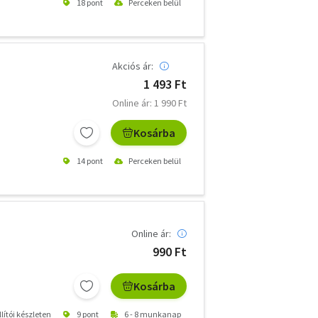
18 pont
Perceken belül
Akciós ár:
1 493 Ft
Online ár: 1 990 Ft
Kosárba
14 pont
Perceken belül
Online ár:
990 Ft
Kosárba
lítói készleten
9 pont
6 - 8 munkanap