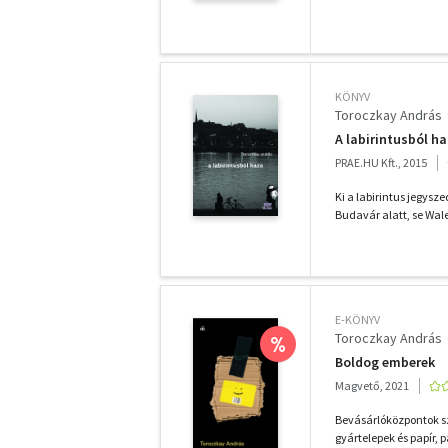
KÖNYV
Toroczkay András
A labirintusból h
PRAE.HU Kft., 2015
Ki a labirintus jegysz
Budavár alatt, se Wale
E-KÖNYV
Toroczkay András
%
Boldog emberek
Magvető, 2021
Bevásárlóközpontok sz
gyártelepek és papír, p