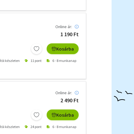
Online ár:
1 190 Ft
Kosárba
ítói készleten
11 pont
6 - 8 munkanap
Online ár:
2 490 Ft
Kosárba
ítói készleten
24 pont
6 - 8 munkanap