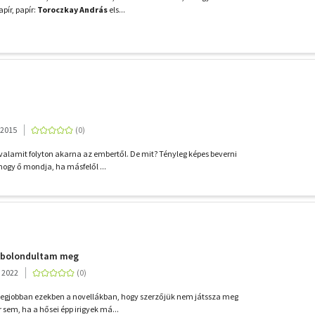
apír, papír:
Toroczkay András
els...
 2015
 valamit folyton akarna az embertől. De mit? Tényleg képes beverni
hogy ő mondja, ha másfelől ...
 bolondultam meg
, 2022
legjobban ezekben a novellákban, hogy szerzőjük nem játssza meg
sem, ha a hősei épp irigyek má...