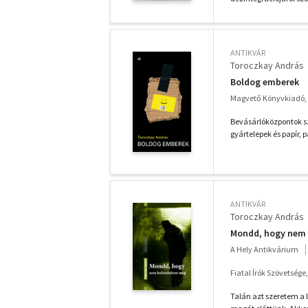
ANTIKVÁR
Toroczkay András
Boldog emberek
Magvető Könyvkiadó,
Bevásárlóközpontok sz
gyártelepek és papír, p
ANTIKVÁR
Toroczkay András
Mondd, hogy nem
A Hely Antikvárium
Fiatal Írók Szövetsége
Talán azt szeretem a 