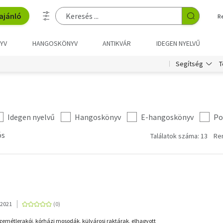
ajánló
R
YV
HANGOSKÖNYV
ANTIKVÁR
IDEGEN NYELVŰ
T
Segítség
Idegen nyelvű
Hangoskönyv
E-hangoskönyv
Po
ós
Találatok száma: 13
Re
 2021
emétlerakói, kórházi mosodák, külvárosi raktárak, elhagyott