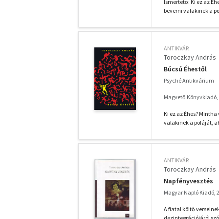
Ismertető: Ki ez az É
beverni valakinek a po
ANTIKVÁR
Toroczkay András
Búcsú Éhestől
Psyché Antikvárium
Magvető Könyvkiadó,
Ki ez az Éhes? Mintha
valakinek a pofáját, a
ANTIKVÁR
Toroczkay András
Napfényvesztés
Magyar Napló Kiadó, 
A fiatal költő versein
dezintegrációjáról sz