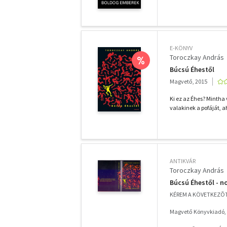
E-KÖNYV
Toroczkay András
%
Búcsú Éhestől
Magvető, 2015
Ki ez az Éhes? Mintha
valakinek a pofáját, a
ANTIKVÁR
Toroczkay András
Búcsú Éhestől - n
KÉREM A KÖVETKEZÕT
Magvető Könyvkiadó,