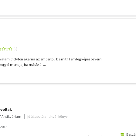
 valamit folyton akarna az embertől. De mit? Tényleg képes beverni
hogy ő mondja, ha másfelől ...
ovellák
 Antikvárium
jó állapotú antikvár könyv
 2015
Beszál