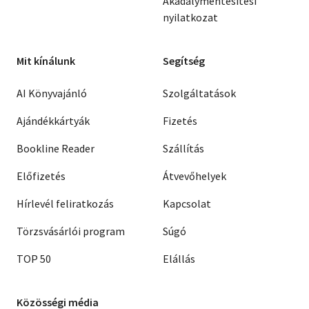
Akadálymentesítési
nyilatkozat
Mit kínálunk
Segítség
AI Könyvajánló
Szolgáltatások
Ajándékkártyák
Fizetés
Bookline Reader
Szállítás
Előfizetés
Átvevőhelyek
Hírlevél feliratkozás
Kapcsolat
Törzsvásárlói program
Súgó
TOP 50
Elállás
Közösségi média