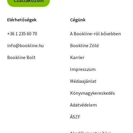
Csatlakozom
Elérhetőségek
Cégünk
+36 1 235 60 70
A Bookline-ról bővebben
info@bookline.hu
Bookline Zöld
Bookline Bolt
Karrier
Impresszum
Médiaajánlat
Könyvnagykereskedés
Adatvédelem
ÁSZF