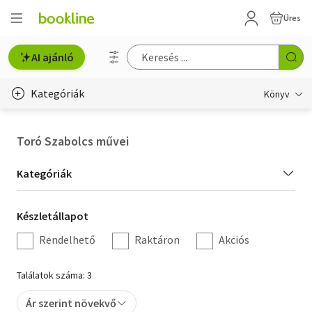
Üres
AI ajánló
Kategóriák
Könyv
Életmód, egészség
Toró Szabolcs művei
Erotika
Kategória
Kategóriák
Gyermek- és ifjúsági
szűrés
Készletállapot
Készletállapot
Hobbi, szabadidő
szűrés
Rendelhető
Raktáron
Akciós
Irodalom
Találatok száma: 3
Művészet
Ár szerint növekvő
Szakkönyv