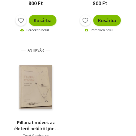
800 Ft
800 Ft
Kosárba
Kosárba
Perceken belül
Perceken belül
ANTIKVÁR
Pillanat művek az
életerő belűlröl jön -
Dedikált
Toró Szabolcs