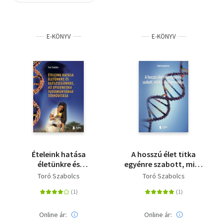
Szótár, nyelvkönyv
E-KÖNYV
E-KÖNYV
Tankönyv, segédkönyv
Társadalomtudomány
Természettudomány
Történelem
Vallás
Ételeink hatása
A hosszú élet titka
életünkre és
egyénre szabott, mint
egészségünkre, az
a nutrigenomika
Toró Szabolcs
Toró Szabolcs
epigenetika
tudományának
térhódítása
Online ár:
Online ár: