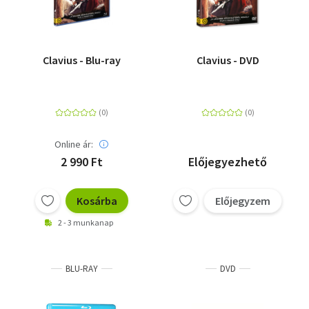
Clavius - Blu-ray
Clavius - DVD
Online ár:
2 990 Ft
Előjegyezhető
Kosárba
Előjegyzem
2 - 3 munkanap
BLU-RAY
DVD