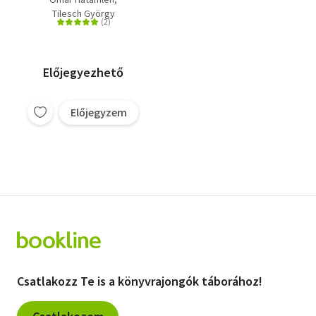
az MI korában
Tilesch György
Előjegyezhető
Előjegyzem
Csatlakozz Te is a könyvrajongók táborához!