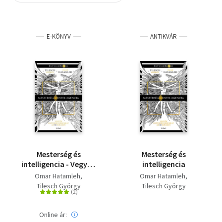
Szótár, nyelvkönyv
E-KÖNYV
ANTIKVÁR
Tankönyv, segédkönyv
Társadalomtudomány
Természettudomány
Történelem
Vallás
Mesterség és
Mesterség és
intelligencia - Vegyük
intelligencia
kezünkbe sorsunkat
Omar Hatamleh
Omar Hatamleh
az MI korában
Tilesch György
Tilesch György
Online ár: