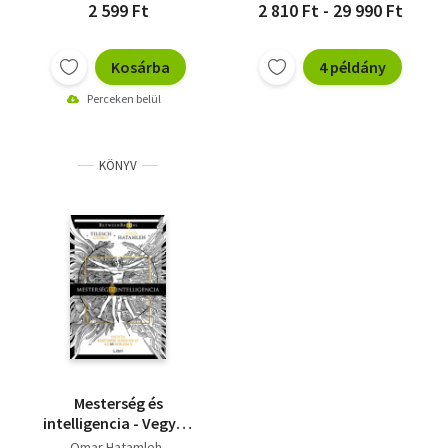
2 599 Ft
2 810 Ft - 29 990 Ft
Kosárba
4 példány
Perceken belül
KÖNYV
Mesterség és
intelligencia - Vegyük
kezünkbe sorsunkat
Omar Hatamleh