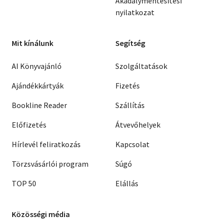
Akadálymentesítési
nyilatkozat
Mit kínálunk
Segítség
AI Könyvajánló
Szolgáltatások
Ajándékkártyák
Fizetés
Bookline Reader
Szállítás
Előfizetés
Átvevőhelyek
Hírlevél feliratkozás
Kapcsolat
Törzsvásárlói program
Súgó
TOP 50
Elállás
Közösségi média