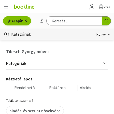
Üres
AI ajánló
Kategóriák
Könyv
Életmód, egészség
Tilesch György művei
Erotika
Kategória
Kategóriák
Gyermek- és ifjúsági
szűrés
Készletállapot
Készletállapot
Hobbi, szabadidő
szűrés
Rendelhető
Raktáron
Akciós
Irodalom
Találatok száma: 3
Művészet
Kiadási év szerint növekvő
Szakkönyv