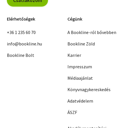
Csatlakozom
Elérhetőségek
Cégünk
+36 1 235 60 70
A Bookline-ról bővebben
info@bookline.hu
Bookline Zöld
Bookline Bolt
Karrier
Impresszum
Médiaajánlat
Könyvnagykereskedés
Adatvédelem
ÁSZF