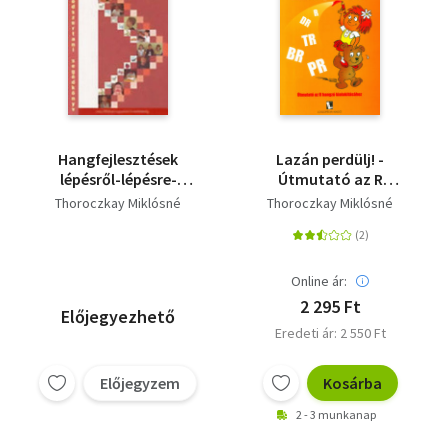
Hangfejlesztések
Lazán perdülj! -
lépésről-lépésre-
Útmutató az R
Beszédtechnika
hangzó
Thoroczkay Miklósné
Thoroczkay Miklósné
kialakításához
Online ár:
2 295 Ft
Előjegyezhető
Eredeti ár: 2 550 Ft
Előjegyzem
Kosárba
2 - 3 munkanap