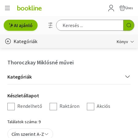
Üres
AI ajánló
Kategóriák
Könyv
Életmód, egészség
Thoroczkay Miklósné művei
Erotika
Kategória
Kategóriák
Gyermek- és ifjúsági
szűrés
Készletállapot
Készletállapot
Hobbi, szabadidő
szűrés
Rendelhető
Raktáron
Akciós
Irodalom
Találatok száma: 9
Művészet
Cím szerint A-Z
Szakkönyv