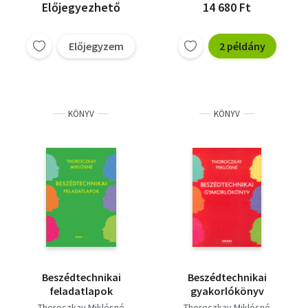
Előjegyezhető
14 680 Ft
Előjegyzem
2 példány
KÖNYV
KÖNYV
Beszédtechnikai
Beszédtechnikai
feladatlapok
gyakorlókönyv
Thoroczkay Miklósné
Thoroczkay Miklósné