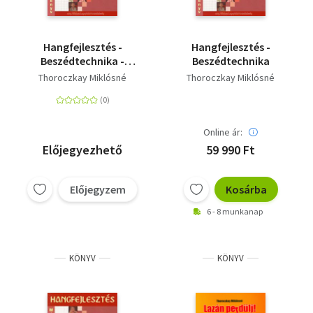
Hangfejlesztés -
Hangfejlesztés -
Beszédtechnika -
Beszédtechnika
Módszertani
Thoroczkay Miklósné
Thoroczkay Miklósné
segédkönyv
Online ár:
Előjegyezhető
59 990 Ft
Előjegyzem
Kosárba
6 - 8 munkanap
KÖNYV
KÖNYV