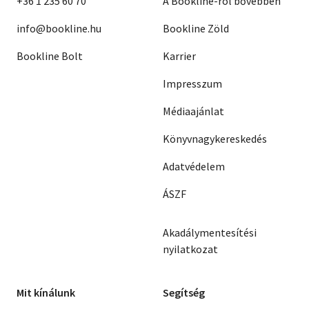
+36 1 235 60 70
A Bookline-ról bővebben
info@bookline.hu
Bookline Zöld
Bookline Bolt
Karrier
Impresszum
Médiaajánlat
Könyvnagykereskedés
Adatvédelem
ÁSZF
Akadálymentesítési
nyilatkozat
Mit kínálunk
Segítség