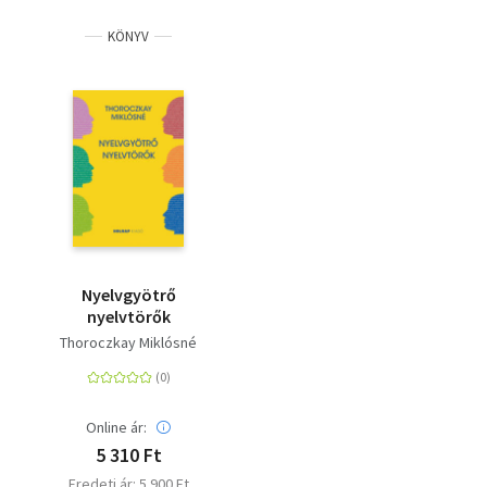
KÖNYV
Nyelvgyötrő
nyelvtörők
Thoroczkay Miklósné
Online ár:
5 310 Ft
Eredeti ár: 5 900 Ft