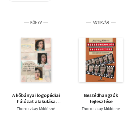
Szótár, nyelvkönyv
KÖNYV
ANTIKVÁR
Tankönyv, segédkönyv
Társadalomtudomány
Természettudomány
Történelem
Vallás
A kőbányai logopédiai
Beszédhangzók
hálózat alakulása
fejlesztése
1969-1999
Thoroczkay Miklósné
Thoroczkay Miklósné