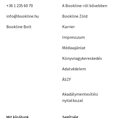
+36 1 235 60 70
A Bookline-ról bővebben
info@bookline.hu
Bookline Zöld
Bookline Bolt
Karrier
Impresszum
Médiaajánlat
Könyvnagykereskedés
Adatvédelem
ÁSZF
Akadálymentesítési
nyilatkozat
Mit kínálunk
Segítség