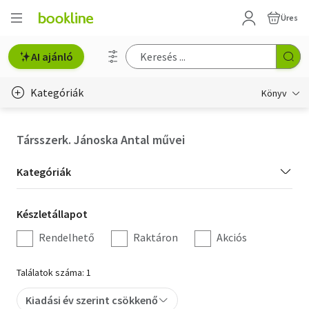
Üres
AI ajánló
Kategóriák
Könyv
Életmód, egészség
Társszerk. Jánoska Antal művei
Erotika
Kategória
Kategóriák
Gyermek- és ifjúsági
szűrés
Készletállapot
Készletállapot
Hobbi, szabadidő
szűrés
Rendelhető
Raktáron
Akciós
Irodalom
Találatok száma: 1
Művészet
Kiadási év szerint csökkenő
Szakkönyv