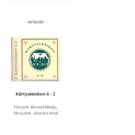
Szótár, nyelvkönyv
ANTIKVÁR
Tankönyv, segédkönyv
Társadalomtudomány
Természettudomány
Történelem
Vallás
Kártyalexikon A - Z
Főszerk. Berend Mihály
Társszerk. Jánoska Antal