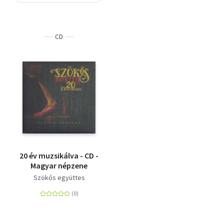
Szótár, nyelvkönyv
CD
Tankönyv, segédkönyv
Társadalomtudomány
Természettudomány
Történelem
Vallás
20 év muzsikálva - CD -
Magyar népzene
Szökős együttes