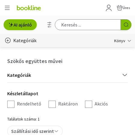
Üres
AI ajánló
Kategóriák
Könyv
Életmód, egészség
Szökős együttes művei
Erotika
Kategória
Kategóriák
Gyermek- és ifjúsági
szűrés
Készletállapot
Készletállapot
Hobbi, szabadidő
szűrés
Rendelhető
Raktáron
Akciós
Irodalom
Találatok száma: 1
Művészet
Szállítási idő szerint
Szakkönyv