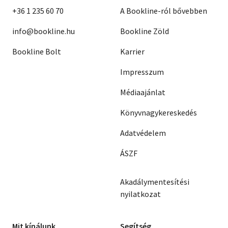
+36 1 235 60 70
A Bookline-ról bővebben
info@bookline.hu
Bookline Zöld
Bookline Bolt
Karrier
Impresszum
Médiaajánlat
Könyvnagykereskedés
Adatvédelem
ÁSZF
Akadálymentesítési
nyilatkozat
Mit kínálunk
Segítség