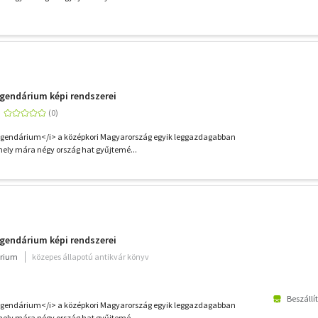
gendárium képi rendszerei
gendárium</i> a középkori Magyarország egyik leggazdagabban
 mely mára négy ország hat gyűjtemé...
gendárium képi rendszerei
rium
közepes állapotú antikvár könyv
Beszállí
gendárium</i> a középkori Magyarország egyik leggazdagabban
 mely mára négy ország hat gyűjtemé...