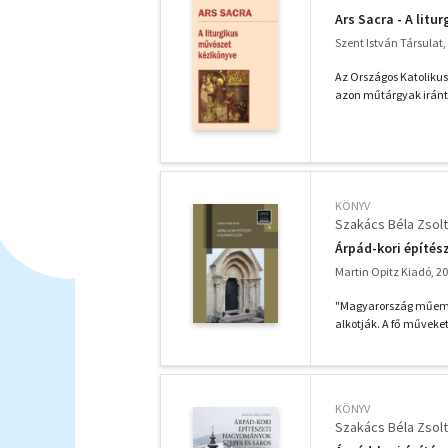
Ars Sacra - A lit
Szent István Társulat,
Az Országos Katolikus
azon műtárgyak iránt, 
KÖNYV
Szakács Béla Zsolt
Árpád-kori építés
Martin Opitz Kiadó, 2
"Magyarország műeml
alkotják. A fő műveket
KÖNYV
Szakács Béla Zsolt