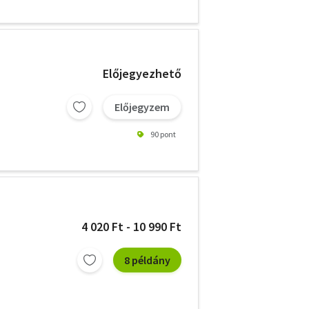
Előjegyezhető
Előjegyzem
90 pont
4 020 Ft - 10 990 Ft
8 példány