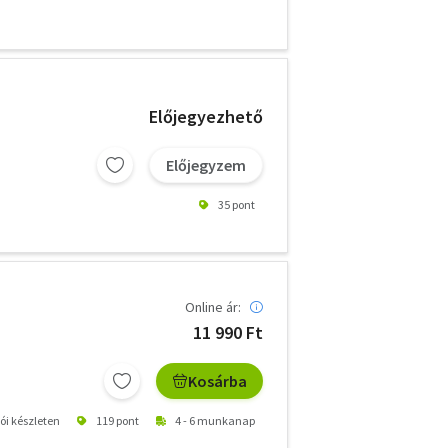
Előjegyezhető
Előjegyzem
35 pont
Online ár:
11 990 Ft
Kosárba
tói készleten
119 pont
4 - 6 munkanap