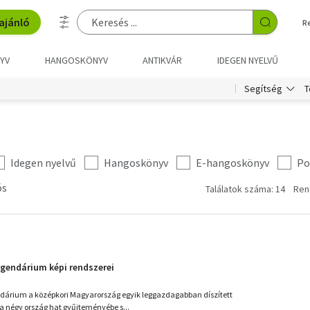
ajánló
R
YV
HANGOSKÖNYV
ANTIKVÁR
IDEGEN NYELVŰ
T
Segítség
Idegen nyelvű
Hangoskönyv
E-hangoskönyv
Po
ós
Találatok száma: 14
Ren
gendárium képi rendszerei
dárium a középkori Magyarország egyik leggazdagabban díszített
a négy ország hat gyűjteményébe s...