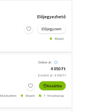
Előjegyezhető
Előjegyzem
90 pont
Online ár:
4 050 Ft
Eredeti ár: 4 500 Ft
Kosárba
ítói készleten
40 pont
7 - 9 munkanap