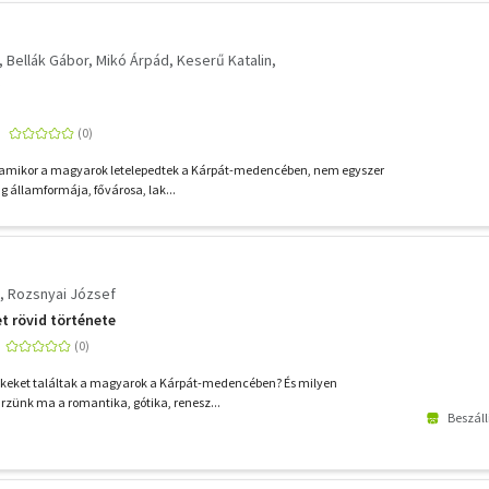
Bellák Gábor
Mikó Árpád
Keserű Katalin
a, amikor a magyarok letelepedtek a Kárpát-medencében, nem egyszer
g államformája, fővárosa, lak...
Rozsnyai József
t rövid története
lékeket találtak a magyarok a Kárpát-medencében? És milyen
őrzünk ma a romantika, gótika, renesz...
Beszáll