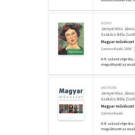
KÖNYV
Jernyei Kiss János
Szakács Béla Zsolt
Magyar művészet -
Corvina Kiadó, 2009
A IX. század vége ót
megváltozott az orszá
ANTIKVÁR
Jernyei Kiss János
Szakács Béla Zsolt
Magyar művészet
Corvina Kiadó
A IX. század vége ót
megváltozott az orszá