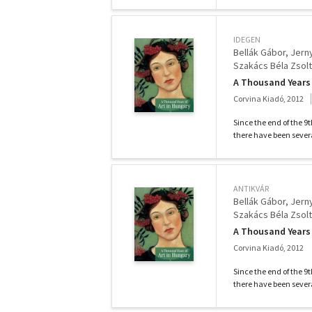
IDEGEN
Bellák Gábor
Jern
Szakács Béla Zsolt
A Thousand Years 
Corvina Kiadó, 2012
Since the end of the 9
there have been severa
ANTIKVÁR
Bellák Gábor
Jern
Szakács Béla Zsolt
A Thousand Years 
Corvina Kiadó, 2012
Since the end of the 9
there have been severa