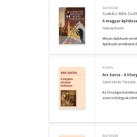
ANTIKVÁR
Szakács Béla Zsolt
A magyar építésze
Holnap Kiadó
Milyen építészeti em
építészeti emlékeket 
KÖNYV
Ars Sacra - A lit
Szent István Társulat,
Az Országos Katolikus
azon műtárgyak iránt, 
ANTIKVÁR