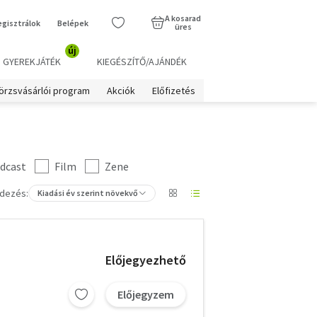
A kosarad
egisztrálok
Belépek
üres
új
GYEREKJÁTÉK
KIEGÉSZÍTŐ/AJÁNDÉK
örzsvásárlói program
Akciók
Előfizetés
dcast
Film
Zene
dezés:
Kiadási év szerint növekvő
Előjegyezhető
Előjegyzem