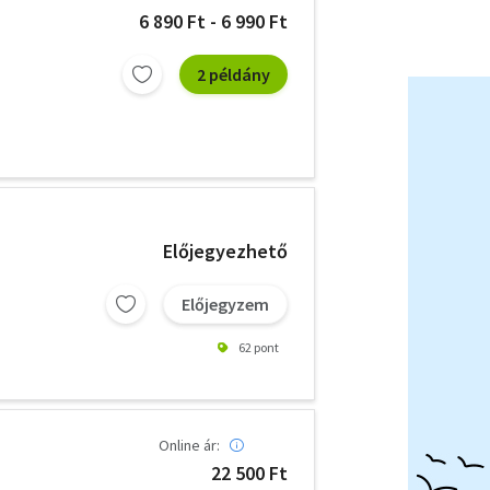
6 890 Ft - 6 990 Ft
2 példány
Előjegyezhető
Előjegyzem
62 pont
Online ár:
22 500 Ft