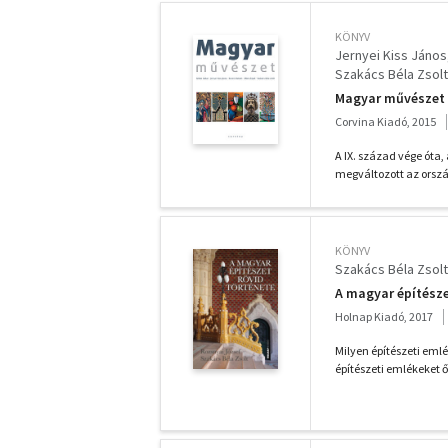
KÖNYV
Jernyei Kiss János
Szakács Béla Zsolt
Magyar művészet
Corvina Kiadó, 2015
A IX. század vége ót
megváltozott az orszá
KÖNYV
Szakács Béla Zsolt
A magyar építésze
Holnap Kiadó, 2017
Milyen építészeti em
építészeti emlékeket 