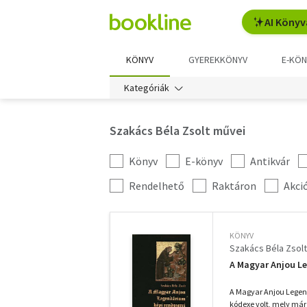
AI Könyv
KÖNYV
GYEREKKÖNYV
E-KÖN
Kategóriák
Szakács Béla Zsolt művei
Könyv
E-könyv
Antikvár
Kategória
szűrés
További
Rendelhető
Raktáron
Akci
szűrők
KÖNYV
Szakács Béla Zsolt
A Magyar Anjou Le
A Magyar Anjou Legen
kódexe volt, mely már