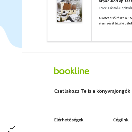
Árpád-kori építés
Teleki László Alapítvá
A kötet első része a S
elemzését tűzi ki célul
Csatlakozz Te is a könyvrajongók
Elérhetőségek
Cégünk