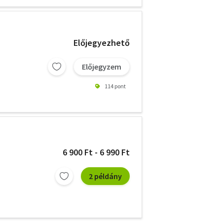
Előjegyezhető
Előjegyzem
114 pont
6 900 Ft - 6 990 Ft
2 példány