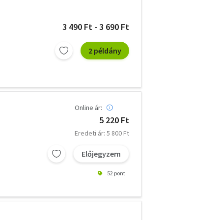
3 490 Ft - 3 690 Ft
2 példány
Online ár:
5 220 Ft
Eredeti ár: 5 800 Ft
Előjegyzem
52 pont