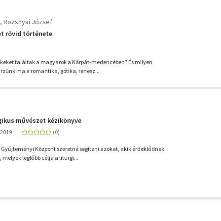
Rozsnyai József
t rövid története
lékeket találtak a magyarok a Kárpát-medencében? És milyen
őrzünk ma a romantika, gótika, renesz...
urgikus művészet kézikönyve
 2019
 Gyűjteményi Központ szeretné segíteni azokat, akik érdeklődnek
melyek legfőbb célja a liturgi...