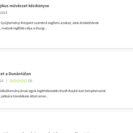
urgikus művészet kézikönyve
 2019
 Gyűjteményi Központ szeretné segíteni azokat, akik érdeklődnek
melyek legfőbb célja a liturgi...
zet a Dunántúlon
021
ékállományának egyik legértékesebb részét Árpád-kori templomaink
 jobbára töredékeik által ismer...