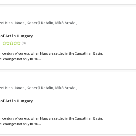
yei Kiss János
Keserű Katalin
Mikó Árpád
of Art in Hungary
th century of our era, when Magyars settled in the Carpathian Basin,
l changes not only in Hu...
yei Kiss János
Keserű Katalin
Mikó Árpád
of Art in Hungary
th century of our era, when Magyars settled in the Carpathian Basin,
l changes not only in Hu...