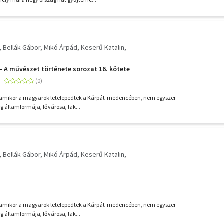
Bellák Gábor
Mikó Árpád
Keserű Katalin
 A művészet története sorozat 16. kötete
a, amikor a magyarok letelepedtek a Kárpát-medencében, nem egyszer
g államformája, fővárosa, lak...
Bellák Gábor
Mikó Árpád
Keserű Katalin
a, amikor a magyarok letelepedtek a Kárpát-medencében, nem egyszer
g államformája, fővárosa, lak...