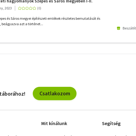
zeti hagyományok Szepes és Sáros megyében I-II.
ny, 2023
zepes és Sáros megyei építészeti emlékek részletes bemutatását és
, beágyazva azt a történet...
Beszállí
További
szűrők
Csatlakozom
 táborához!
Mit kínálunk
Segítség