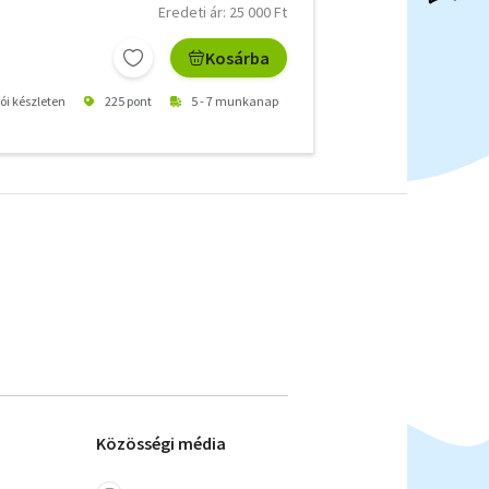
Eredeti ár: 25 000 Ft
Kosárba
tói készleten
225 pont
5 - 7 munkanap
Közösségi média