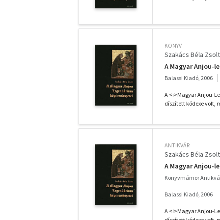
KÖNYV
Szakács Béla Zsolt
A Magyar Anjou-le
Balassi Kiadó, 2006
A <i>Magyar Anjou-Le
díszített kódexe volt,
ANTIKVÁR
Szakács Béla Zsolt
A Magyar Anjou-le
Könyvmámor Antikvá
Balassi Kiadó, 2006
A <i>Magyar Anjou-Le
díszített kódexe volt,