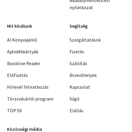
Akadálymentesítési
nyilatkozat
Mit kínálunk
Segítség
AI Könyvajánló
Szolgáltatások
Ajándékkártyák
Fizetés
Bookline Reader
Szállítás
Előfizetés
Átvevőhelyek
Hírlevél feliratkozás
Kapcsolat
Törzsvásárlói program
Súgó
TOP 50
Elállás
Közösségi média