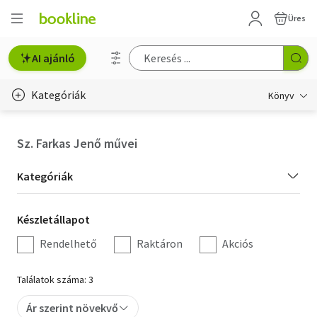
Üres
AI ajánló
Kategóriák
Könyv
Életmód, egészség
Sz. Farkas Jenő művei
Erotika
Kategória
Kategóriák
Gyermek- és ifjúsági
szűrés
Készletállapot
Készletállapot
Hobbi, szabadidő
szűrés
Rendelhető
Raktáron
Akciós
Irodalom
Találatok száma: 3
Művészet
Ár szerint növekvő
Szakkönyv