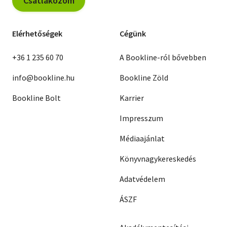
Csatlakozom
Elérhetőségek
Cégünk
+36 1 235 60 70
A Bookline-ról bővebben
info@bookline.hu
Bookline Zöld
Bookline Bolt
Karrier
Impresszum
Médiaajánlat
Könyvnagykereskedés
Adatvédelem
ÁSZF