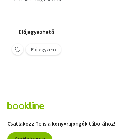
démonok,
boszorkányok)
Előjegyezhető
Előjegyzem
Csatlakozz Te is a könyvrajongók táborához!