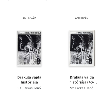
Szótár, nyelvkönyv
ANTIKVÁR
ANTIKVÁR
Tankönyv, segédkönyv
Társadalomtudomány
Természettudomány
Történelem
Vallás
Drakula vajda
Drakula vajda
históriája
históriája (4D-
könyvek)
Sz. Farkas Jenő
Sz. Farkas Jenő