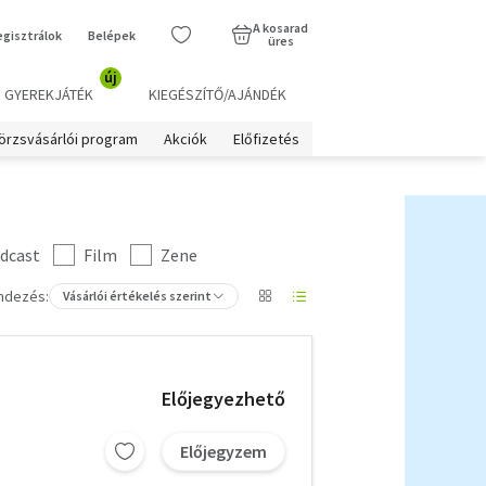
A kosarad
egisztrálok
Belépek
üres
új
GYEREKJÁTÉK
KIEGÉSZÍTŐ/AJÁNDÉK
örzsvásárlói program
Akciók
Előfizetés
dcast
Film
Zene
ndezés:
Vásárlói értékelés szerint
Előjegyezhető
Előjegyzem