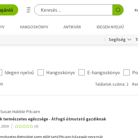
ajánló
R
YV
HANGOSKÖNYV
ANTIKVÁR
IDEGEN NYELVŰ
T
Segítség
Idegen nyelvű
Hangoskönyv
E-hangoskönyv
Po
ós
Találatok száma: 2
Re
Susan Hubble Pitcairn
k természetes egészsége - Átfogó útmutató gazdiknak
, 2019
rmészetes életmódot szem előtt tartó Pitcairn házaspár neve már