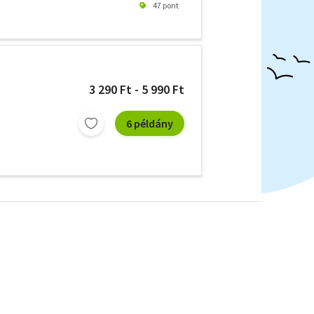
47 pont
3 290 Ft - 5 990 Ft
6 példány