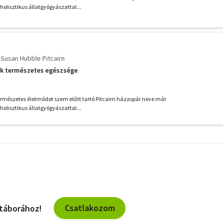
holisztikus állatgyógyászattal...
Susan Hubble Pitcairn
k természetes egészsége
rmészetes életmódot szem előtt tartó Pitcairn házaspár neve már
holisztikus állatgyógyászattal...
További
szűrők
Csatlakozom
 táborához!