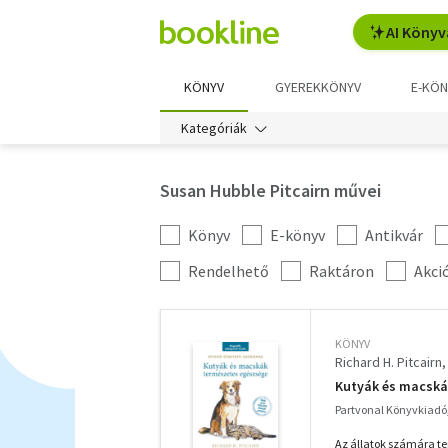
AI Könyv
KÖNYV
GYEREKKÖNYV
E-KÖN
Kategóriák
Susan Hubble Pitcairn művei
Könyv
E-könyv
Antikvár
Kategória
szűrés
További
Rendelhető
Raktáron
Akci
szűrők
KÖNYV
Richard H. Pitcairn
Kutyák és macská
Partvonal Könyvkiadó
Az állatok számára te