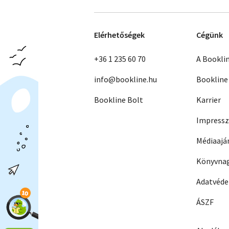
Elérhetőségek
Cégünk
+36 1 235 60 70
A Bookli
info@bookline.hu
Bookline
Bookline Bolt
Karrier
Impress
Médiaajá
Könyvnag
Adatvéd
ÁSZF