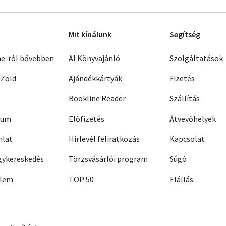
Mit kínálunk
Segítség
ne-ról bővebben
AI Könyvajánló
Szolgáltatások
 Zöld
Ajándékkártyák
Fizetés
Bookline Reader
Szállítás
zum
Előfizetés
Átvevőhelyek
nlat
Hírlevél feliratkozás
Kapcsolat
ykereskedés
Törzsvásárlói program
Súgó
elem
TOP 50
Elállás