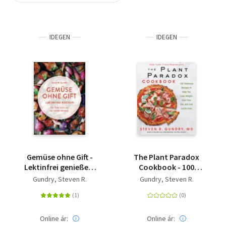
Szótár, nyelvkönyv
IDEGEN
IDEGEN
Tankönyv, segédkönyv
Társadalomtudomány
Természettudomány
Történelem
Vallás
Gemüse ohne Gift -
The Plant Paradox
Lektinfrei genießen,
Cookbook - 100
um den Darm zu heilen
Delicious Recipes to
Gundry, Steven R.
Gundry, Steven R.
und das Gewicht zu
Help You Lose Weight,
reduzieren - Kochbuch
Heal Your Gut, and Live
mit 100 Rezepten ohne
Lectin-Free
böses Gemüse
Online ár:
Online ár: