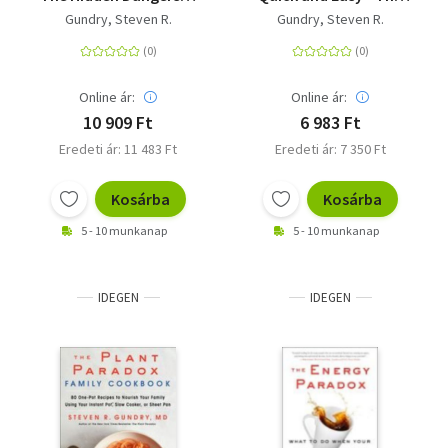
"Healthy" Foods That
30-Day Plan to Lose
Gundry, Steven R.
Gundry, Steven R.
Cause Disease and
Weight, Feel Great,
Weight Gain
and Live Lectin-Free
Online ár:
Online ár:
10 909 Ft
6 983 Ft
Eredeti ár: 11 483 Ft
Eredeti ár: 7 350 Ft
Kosárba
Kosárba
5 - 10 munkanap
5 - 10 munkanap
IDEGEN
IDEGEN