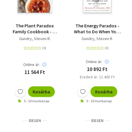
The Plant Paradox
The Energy Paradox -
Family Cookbook - 80
What to Do When Your
One-Pot Recipes to
Get-Up-and-Go Has
Gundry, Steven R.
Gundry, Steven R.
Nourish Your Family
Got Up and Gone
Using Your Instant
Pot, Slow Cooker, or
Sheet Pan
Online ár:
Online ár:
10 892 Ft
11 564 Ft
Eredeti ár: 11 465 Ft
Kosárba
Kosárba
5 - 10 munkanap
5 - 10 munkanap
IDEGEN
IDEGEN