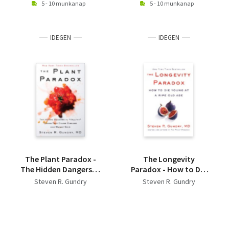
5 - 10 munkanap
5 - 10 munkanap
IDEGEN
IDEGEN
The Plant Paradox -
The Longevity
The Hidden Dangers in
Paradox - How to Die
"Healthy" Foods That
Young at a Ripe Old
Steven R. Gundry
Steven R. Gundry
Cause Disease and
Age
Weight Gain