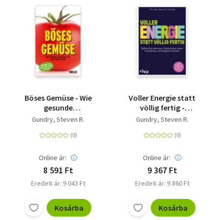
Böses Gemüse - Wie
Voller Energie statt
gesunde
völlig fertig -
Nahrungsmittel uns
Stoffwechsel
Gundry, Steven R.
Gundry, Steven R.
krank machen. Lektine
optimieren -
- die versteckte Gefahr
Entzündungen heilen -
im Essen
Erschöpfung und
Müdigkeit loswerden.
Online ár:
Online ár:
Mit
8 591 Ft
9 367 Ft
Ernährungsprogramm
Eredeti ár: 9 043 Ft
Eredeti ár: 9 860 Ft
und Rezepten
Kosárba
Kosárba