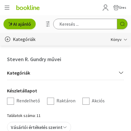
Üres
AI ajánló
Kategóriák
Könyv
Életmód, egészség
Steven R. Gundry művei
Erotika
Kategória
Kategóriák
Gyermek- és ifjúsági
szűrés
Készletállapot
Készletállapot
Hobbi, szabadidő
szűrés
Rendelhető
Raktáron
Akciós
Irodalom
Találatok száma: 11
Művészet
Vásárlói értékelés szerint
Szakkönyv