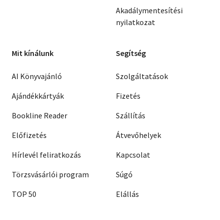
Akadálymentesítési
nyilatkozat
Mit kínálunk
Segítség
AI Könyvajánló
Szolgáltatások
Ajándékkártyák
Fizetés
Bookline Reader
Szállítás
Előfizetés
Átvevőhelyek
Hírlevél feliratkozás
Kapcsolat
Törzsvásárlói program
Súgó
TOP 50
Elállás