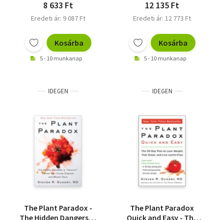
8 633 Ft
12 135 Ft
Eredeti ár: 9 087 Ft
Eredeti ár: 12 773 Ft
Kosárba
Kosárba
5 - 10 munkanap
5 - 10 munkanap
IDEGEN
IDEGEN
The Plant Paradox -
The Plant Paradox
The Hidden Dangers in
Quick and Easy - The