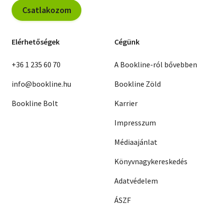
Csatlakozom
Elérhetőségek
Cégünk
+36 1 235 60 70
A Bookline-ról bővebben
info@bookline.hu
Bookline Zöld
Bookline Bolt
Karrier
Impresszum
Médiaajánlat
Könyvnagykereskedés
Adatvédelem
ÁSZF