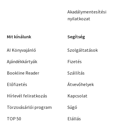
Akadálymentesítési
nyilatkozat
Mit kínálunk
Segítség
AI Könyvajánló
Szolgáltatások
Ajándékkártyák
Fizetés
Bookline Reader
Szállítás
Előfizetés
Átvevőhelyek
Hírlevél feliratkozás
Kapcsolat
Törzsvásárlói program
Súgó
TOP 50
Elállás