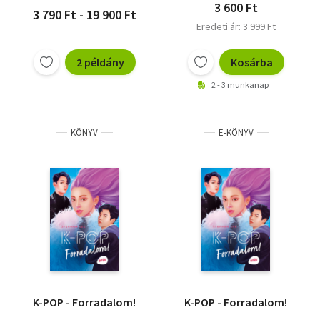
3 600 Ft
3 790 Ft - 19 900 Ft
Eredeti ár: 3 999 Ft
2 példány
Kosárba
2 - 3 munkanap
KÖNYV
E-KÖNYV
K-POP - Forradalom!
K-POP - Forradalom!