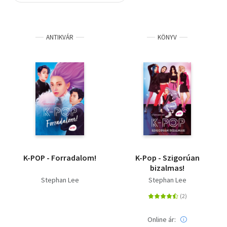
Szótár, nyelvkönyv
ANTIKVÁR
KÖNYV
Tankönyv, segédkönyv
Társadalomtudomány
Természettudomány
Történelem
Vallás
K-POP - Forradalom!
K-Pop - Szigorúan
bizalmas!
Stephan Lee
Stephan Lee
Online ár: