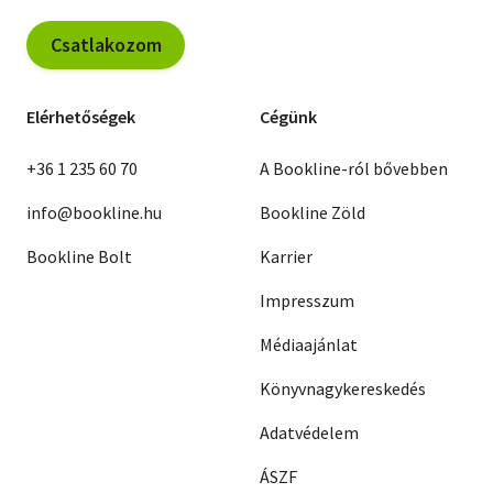
Csatlakozom
Elérhetőségek
Cégünk
+36 1 235 60 70
A Bookline-ról bővebben
info@bookline.hu
Bookline Zöld
Bookline Bolt
Karrier
Impresszum
Médiaajánlat
Könyvnagykereskedés
Adatvédelem
ÁSZF