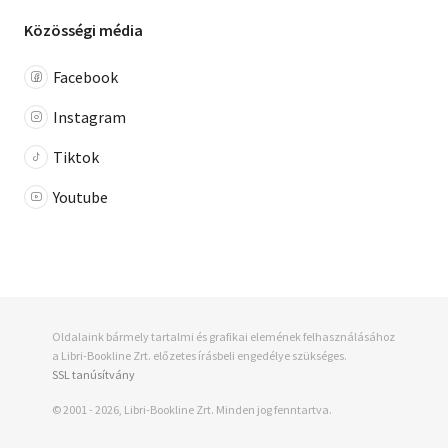
Közösségi média
Facebook
Instagram
Tiktok
Youtube
Oldalaink bármely tartalmi és grafikai elemének felhasználásához
a Libri-Bookline Zrt. előzetes írásbeli engedélye szükséges.
SSL tanúsítvány
© 2001 - 2026, Libri-Bookline Zrt. Minden jog fenntartva.