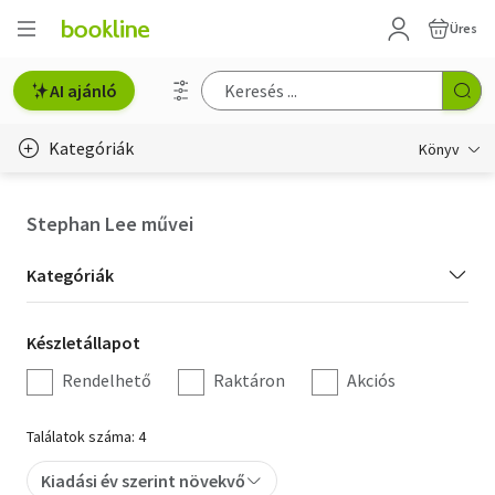
Üres
AI ajánló
Kategóriák
Könyv
Életmód, egészség
Stephan Lee művei
Erotika
Kategória
Kategóriák
Gyermek- és ifjúsági
szűrés
Készletállapot
Készletállapot
Hobbi, szabadidő
szűrés
Rendelhető
Raktáron
Akciós
Irodalom
Találatok száma: 4
Művészet
Kiadási év szerint növekvő
Szakkönyv