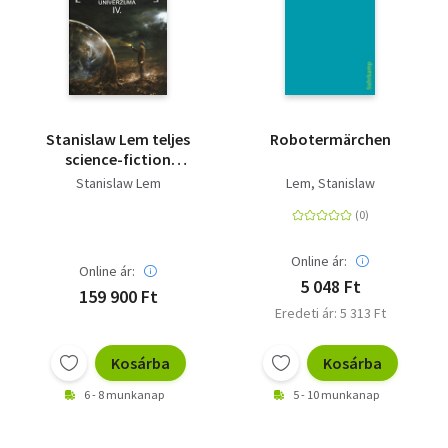
Stanislaw Lem teljes
Robotermärchen
science-fiction
univerzuma IV.
Stanislaw Lem
Lem, Stanislaw
Online ár:
Online ár:
5 048 Ft
159 900 Ft
Eredeti ár: 5 313 Ft
Kosárba
Kosárba
6 - 8 munkanap
5 - 10 munkanap