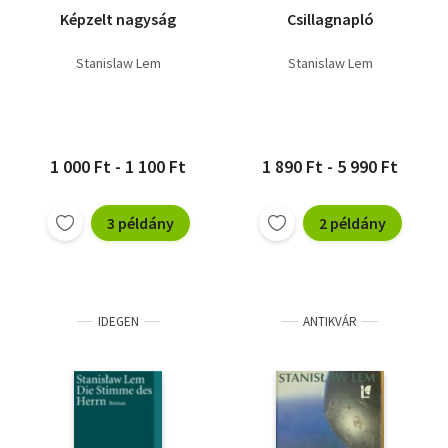
Képzelt nagyság
Csillagnapló
Stanislaw Lem
Stanislaw Lem
1 000 Ft - 1 100 Ft
1 890 Ft - 5 990 Ft
3 példány
2 példány
IDEGEN
ANTIKVÁR