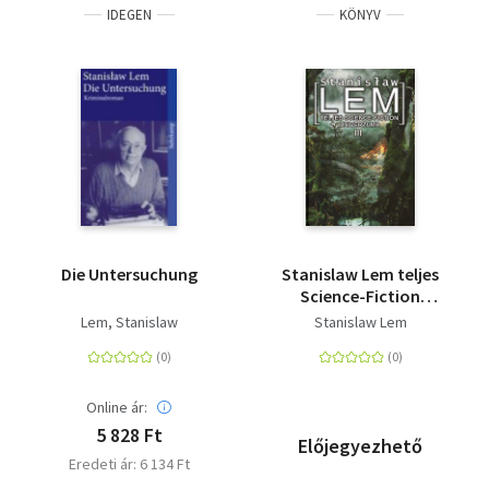
IDEGEN
KÖNYV
Die Untersuchung
Stanislaw Lem teljes
Science-Fiction
univerzuma III.
Lem, Stanislaw
Stanislaw Lem
Online ár:
5 828 Ft
Előjegyezhető
Eredeti ár: 6 134 Ft