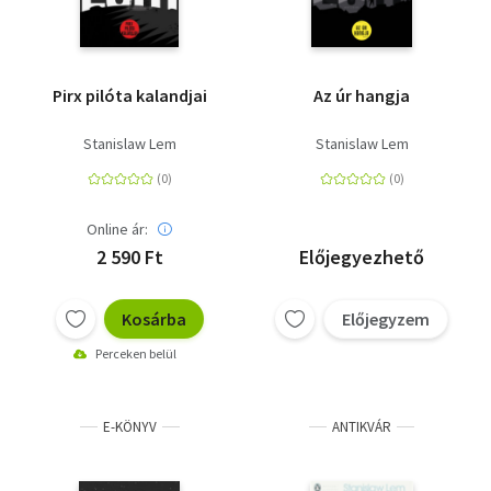
Pirx pilóta kalandjai
Az úr hangja
Stanislaw Lem
Stanislaw Lem
Online ár:
2 590 Ft
Előjegyezhető
Kosárba
Előjegyzem
Perceken belül
E-KÖNYV
ANTIKVÁR