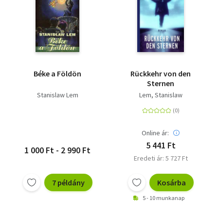
Béke a Földön
Rückkehr von den
Sternen
Stanislaw Lem
Lem, Stanislaw
Online ár:
5 441 Ft
1 000 Ft - 2 990 Ft
Eredeti ár: 5 727 Ft
7 példány
Kosárba
5 - 10 munkanap