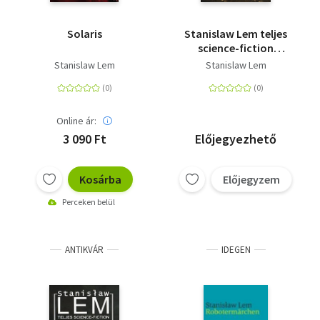
Solaris
Stanislaw Lem teljes
science-fiction
univerzuma IV.
Stanislaw Lem
Stanislaw Lem
Online ár:
3 090 Ft
Előjegyezhető
Kosárba
Előjegyzem
Perceken belül
ANTIKVÁR
IDEGEN