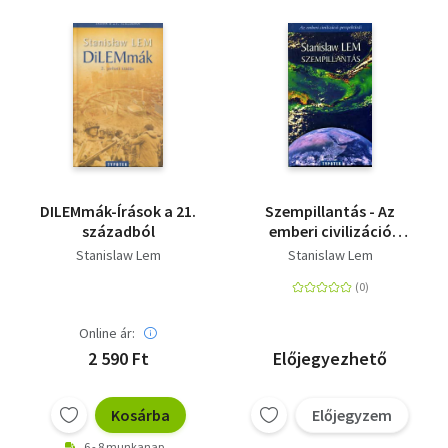
DILEMmák-Írások a 21.
Szempillantás - Az
századból
emberi civilizáció
perspektívái
Stanislaw Lem
Stanislaw Lem
Online ár:
2 590 Ft
Előjegyezhető
Kosárba
Előjegyzem
6 - 8 munkanap