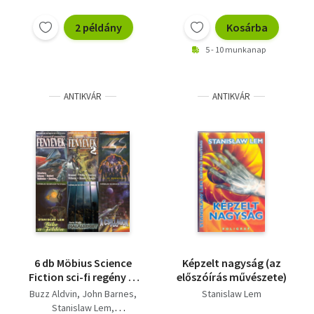
2 példány
Kosárba
5 - 10 munkanap
ANTIKVÁR
ANTIKVÁR
6 db Möbius Science
Képzelt nagyság (az
Fiction sci-fi regény (7
előszóírás művészete)
mű 6 kötetben):
Buzz Aldvin
John Barnes
Stanislaw Lem
Fényévek 1-2. - Science
Stanislaw Lem