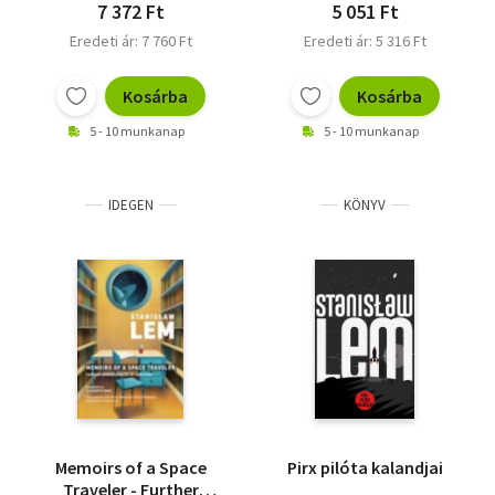
7 372 Ft
5 051 Ft
Eredeti ár: 7 760 Ft
Eredeti ár: 5 316 Ft
Kosárba
Kosárba
5 - 10 munkanap
5 - 10 munkanap
IDEGEN
KÖNYV
Memoirs of a Space
Pirx pilóta kalandjai
Traveler - Further