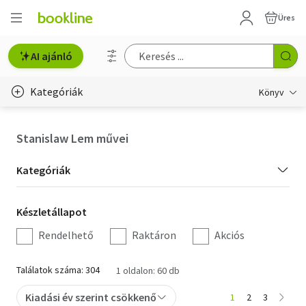
Üres
AI ajánló
Kategóriák
Könyv
Életmód, egészség
Stanislaw Lem művei
Erotika
Kategória
Kategóriák
Gyermek- és ifjúsági
szűrés
Készletállapot
Készletállapot
Hobbi, szabadidő
szűrés
Rendelhető
Raktáron
Akciós
Irodalom
Találatok száma: 304
1 oldalon: 60 db
Művészet
Kiadási év szerint csökkenő
1
2
3
Szakkönyv