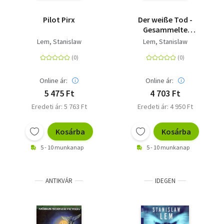
Pilot Pirx
Der weiße Tod -
Gesammelte
Robotermärchen
Lem, Stanislaw
Lem, Stanislaw
Online ár:
Online ár:
5 475 Ft
4 703 Ft
Eredeti ár: 5 763 Ft
Eredeti ár: 4 950 Ft
Kosárba
Kosárba
5 - 10 munkanap
5 - 10 munkanap
ANTIKVÁR
IDEGEN