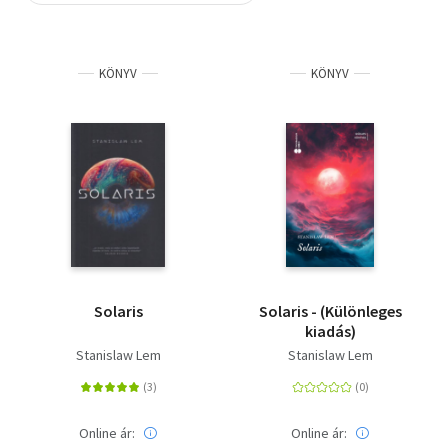
Szótár, nyelvkönyv
KÖNYV
KÖNYV
Tankönyv, segédkönyv
Társadalomtudomány
Természettudomány
Történelem
Vallás
Solaris
Solaris - (Különleges
kiadás)
Stanislaw Lem
Stanislaw Lem
Online ár:
Online ár: