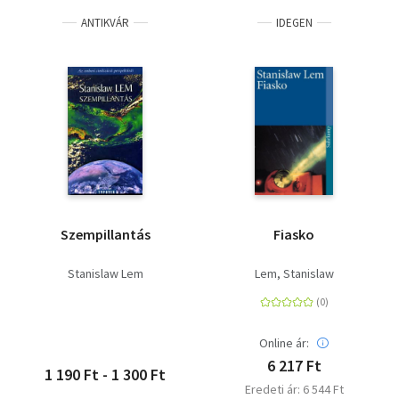
ANTIKVÁR
IDEGEN
Szempillantás
Fiasko
Stanislaw Lem
Lem, Stanislaw
Online ár:
6 217 Ft
1 190 Ft - 1 300 Ft
Eredeti ár: 6 544 Ft