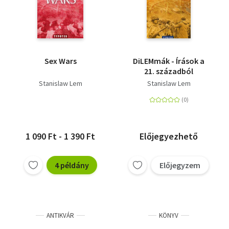
Sex Wars
DiLEMmák - Írások a
21. századból
Stanislaw Lem
Stanislaw Lem
1 090 Ft - 1 390 Ft
Előjegyezhető
4 példány
Előjegyzem
ANTIKVÁR
KÖNYV