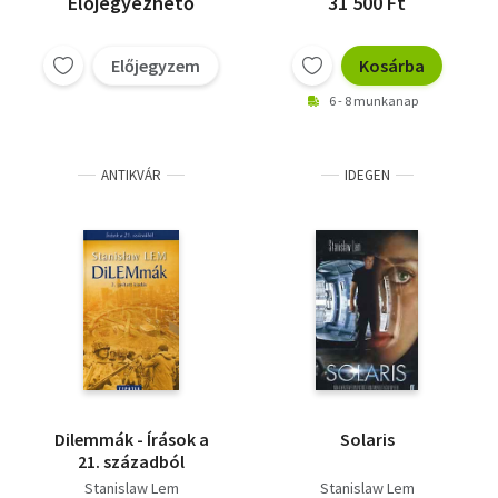
Előjegyezhető
31 500 Ft
Előjegyzem
Kosárba
6 - 8 munkanap
ANTIKVÁR
IDEGEN
Dilemmák - Írások a
Solaris
21. századból
Stanislaw Lem
Stanislaw Lem