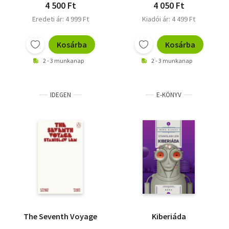
4 500 Ft
4 050 Ft
Eredeti ár: 4 999 Ft
Kiadói ár: 4 499 Ft
Kosárba
Kosárba
2 - 3 munkanap
2 - 3 munkanap
IDEGEN
E-KÖNYV
The Seventh Voyage
Kiberiáda