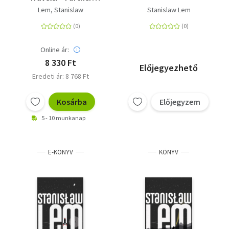
Reminiscences of Ijon
Lem, Stanislaw
Stanislaw Lem
Tichy
Online ár:
8 330 Ft
Előjegyezhető
Eredeti ár: 8 768 Ft
Kosárba
Előjegyzem
5 - 10 munkanap
E-KÖNYV
KÖNYV