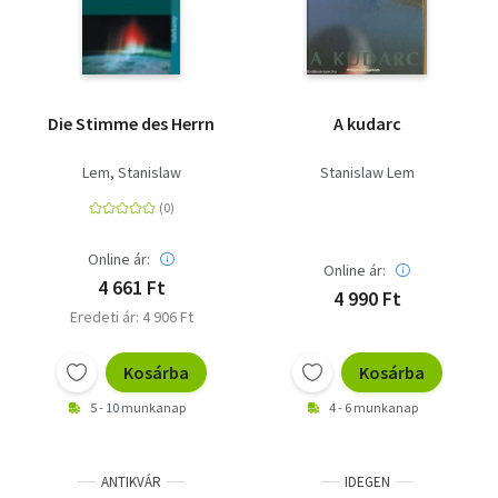
Die Stimme des Herrn
A kudarc
Lem, Stanislaw
Stanislaw Lem
Online ár:
Online ár:
4 661 Ft
4 990 Ft
Eredeti ár: 4 906 Ft
Kosárba
Kosárba
5 - 10 munkanap
4 - 6 munkanap
ANTIKVÁR
IDEGEN