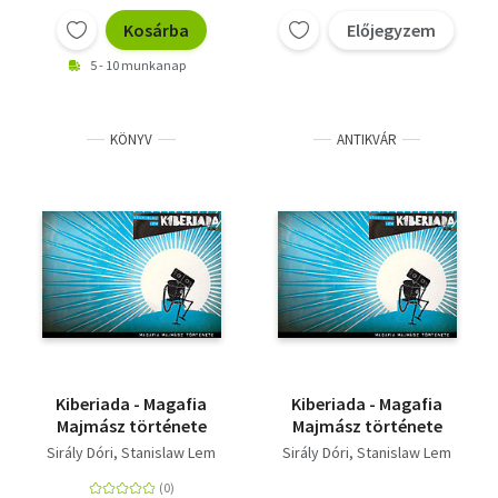
Kosárba
Előjegyzem
5 - 10 munkanap
KÖNYV
ANTIKVÁR
Kiberiada - Magafia
Kiberiada - Magafia
Majmász története
Majmász története
Sirály Dóri
Stanislaw Lem
Sirály Dóri
Stanislaw Lem