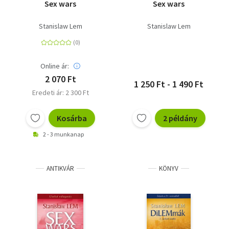
Sex wars
Sex wars
Stanislaw Lem
Stanislaw Lem
Online ár:
2 070 Ft
1 250 Ft - 1 490 Ft
Eredeti ár: 2 300 Ft
Kosárba
2 példány
2 - 3 munkanap
ANTIKVÁR
KÖNYV